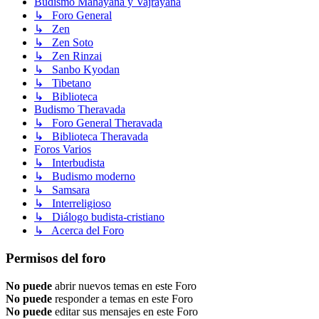
Budismo Mahayana y Vajrayana
↳ Foro General
↳ Zen
↳ Zen Soto
↳ Zen Rinzai
↳ Sanbo Kyodan
↳ Tibetano
↳ Biblioteca
Budismo Theravada
↳ Foro General Theravada
↳ Biblioteca Theravada
Foros Varios
↳ Interbudista
↳ Budismo moderno
↳ Samsara
↳ Interreligioso
↳ Diálogo budista-cristiano
↳ Acerca del Foro
Permisos del foro
No puede
abrir nuevos temas en este Foro
No puede
responder a temas en este Foro
No puede
editar sus mensajes en este Foro