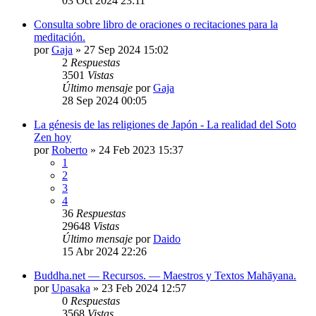
03 Oct 2024 23:11
Consulta sobre libro de oraciones o recitaciones para la
meditación.
por
Gaja
»
27 Sep 2024 15:02
2
Respuestas
3501
Vistas
Último mensaje
por
Gaja
28 Sep 2024 00:05
La génesis de las religiones de Japón - La realidad del Soto
Zen hoy
por
Roberto
»
24 Feb 2023 15:37
1
2
3
4
36
Respuestas
29648
Vistas
Último mensaje
por
Daido
15 Abr 2024 22:26
Buddha.net — Recursos. — Maestros y Textos Mahāyana.
por
Upasaka
»
23 Feb 2024 12:57
0
Respuestas
3568
Vistas