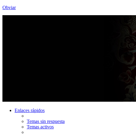
Obviar
Enlaces rápidos
Temas sin respuesta
Temas activos