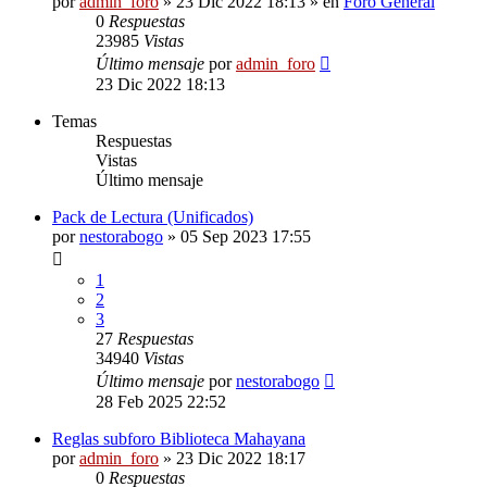
por
admin_foro
»
23 Dic 2022 18:13
» en
Foro General
0
Respuestas
23985
Vistas
Último mensaje
por
admin_foro
23 Dic 2022 18:13
Temas
Respuestas
Vistas
Último mensaje
Pack de Lectura (Unificados)
por
nestorabogo
»
05 Sep 2023 17:55
1
2
3
27
Respuestas
34940
Vistas
Último mensaje
por
nestorabogo
28 Feb 2025 22:52
Reglas subforo Biblioteca Mahayana
por
admin_foro
»
23 Dic 2022 18:17
0
Respuestas