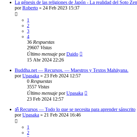
La génesis de las religiones de Japón - La realidad del Soto Ze
por
Roberto
»
24 Feb 2023 15:37
1
2
3
4
36
Respuestas
29607
Vistas
Último mensaje
por
Daido
15 Abr 2024 22:26
Buddha.net — Recursos. — Maestros y Textos Mahāyana.
por
Upasaka
»
23 Feb 2024 12:57
0
Respuestas
3557
Vistas
Último mensaje
por
Upasaka
23 Feb 2024 12:57
ॐ Recursos — Todo lo que se necesita para aprender sánscrito
por
Upasaka
»
21 Feb 2024 16:46
1
2