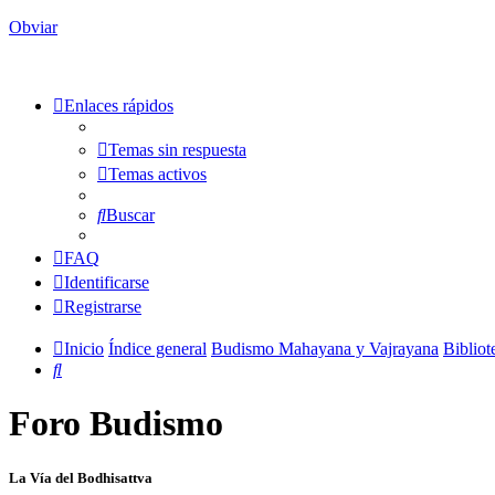
Obviar
Enlaces rápidos
Temas sin respuesta
Temas activos
Buscar
FAQ
Identificarse
Registrarse
Inicio
Índice general
Budismo Mahayana y Vajrayana
Bibliot
Buscar
Foro Budismo
La Vía del Bodhisattva