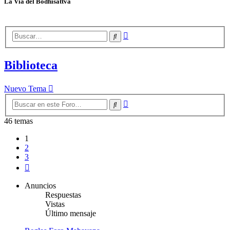
La Vía del Bodhisattva
Búsqueda
Buscar
avanzada
Biblioteca
Nuevo Tema
Búsqueda
Buscar
avanzada
46 temas
1
2
3
Siguiente
Anuncios
Respuestas
Vistas
Último mensaje