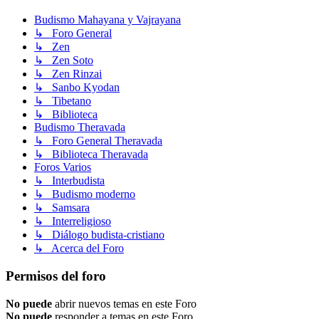
Budismo Mahayana y Vajrayana
↳ Foro General
↳ Zen
↳ Zen Soto
↳ Zen Rinzai
↳ Sanbo Kyodan
↳ Tibetano
↳ Biblioteca
Budismo Theravada
↳ Foro General Theravada
↳ Biblioteca Theravada
Foros Varios
↳ Interbudista
↳ Budismo moderno
↳ Samsara
↳ Interreligioso
↳ Diálogo budista-cristiano
↳ Acerca del Foro
Permisos del foro
No puede
abrir nuevos temas en este Foro
No puede
responder a temas en este Foro