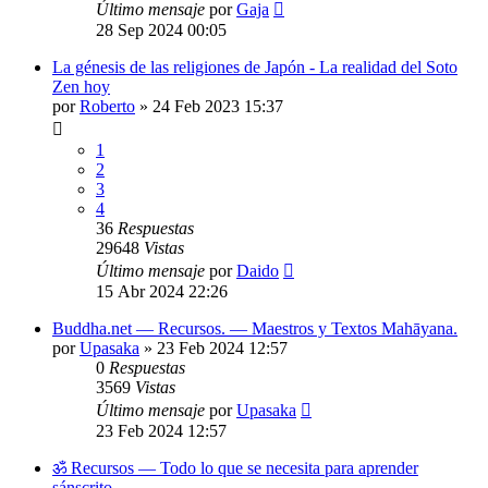
Último mensaje
por
Gaja
28 Sep 2024 00:05
La génesis de las religiones de Japón - La realidad del Soto
Zen hoy
por
Roberto
»
24 Feb 2023 15:37
1
2
3
4
36
Respuestas
29648
Vistas
Último mensaje
por
Daido
15 Abr 2024 22:26
Buddha.net — Recursos. — Maestros y Textos Mahāyana.
por
Upasaka
»
23 Feb 2024 12:57
0
Respuestas
3569
Vistas
Último mensaje
por
Upasaka
23 Feb 2024 12:57
ॐ Recursos — Todo lo que se necesita para aprender
sánscrito