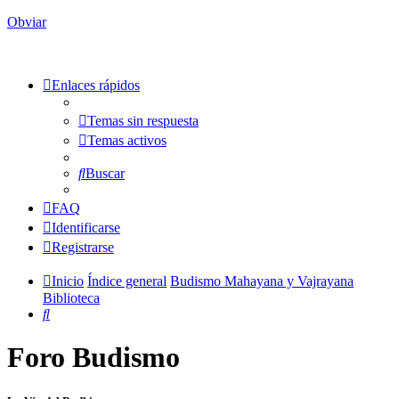
Obviar
Enlaces rápidos
Temas sin respuesta
Temas activos
Buscar
FAQ
Identificarse
Registrarse
Inicio
Índice general
Budismo Mahayana y Vajrayana
Biblioteca
Buscar
Foro Budismo