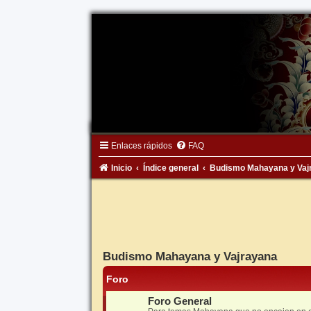
Enlaces rápidos
FAQ
Inicio
Índice general
Budismo Mahayana y Vaj
Budismo Mahayana y Vajrayana
Foro
Foro General