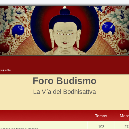
rayana
Foro Budismo
La Vía del Bodhisattva
Temas
Mens
193
27