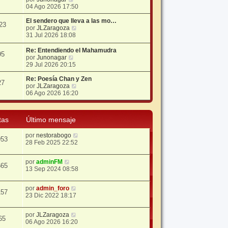
e
04 Ago 2026 17:50
r
ú
El sendero que lleva a las mo…
23
l
V
por
JLZaragoza
t
e
31 Jul 2026 18:08
i
r
m
ú
Re: Entendiendo el Mahamudra
95
o
l
V
por
Junonagar
m
t
e
29 Jul 2026 20:15
e
i
r
n
m
ú
Re: Poesía Chan y Zen
27
s
o
l
V
por
JLZaragoza
a
m
t
e
06 Ago 2026 16:20
j
e
i
r
e
n
m
ú
s
o
l
tas
Último mensaje
a
m
t
j
e
i
e
por
nestorabogo
n
m
953
28 Feb 2025 22:52
s
o
a
m
j
e
por
adminFM
e
n
665
13 Sep 2024 08:58
s
a
j
por
admin_foro
157
e
23 Dic 2022 18:17
por
JLZaragoza
65
06 Ago 2026 16:20