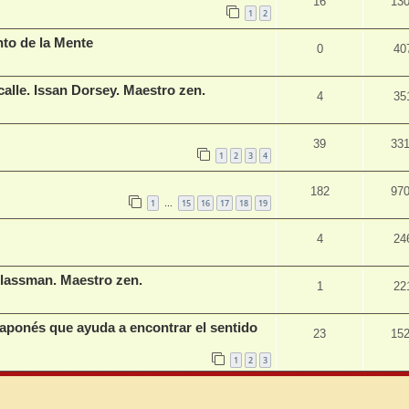
16
13
1
2
to de la Mente
0
40
 calle. Issan Dorsey. Maestro zen.
4
35
39
33
1
2
3
4
182
97
1
15
16
17
18
19
…
4
24
Glassman. Maestro zen.
1
22
japonés que ayuda a encontrar el sentido
23
15
1
2
3