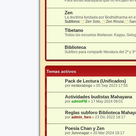
Para temas Mahayana que no encajen en el 
Zen
La doctrina fundada por Bodhidharma en el 
Subforos:
Zen Soto
,
Zen Rinzai
,
San
Tibetano
Todas las escuelas tibetanas: Kagyu, Gelu
Biblioteca
Subforo para compartir literatura del 2º y 3
Temas activos
Pack de Lectura (Unificados)
por
nestorabogo
»
05 Sep 2023 17:55
Actividades budistas Mahayana
por
adminFM
»
17 May 2024 09:01
Reglas subforo Biblioteca Mahay
por
admin_foro
»
23 Dic 2022 18:17
Poesía Chan y Zen
por
Junonagar
»
20 Mar 2024 18:17