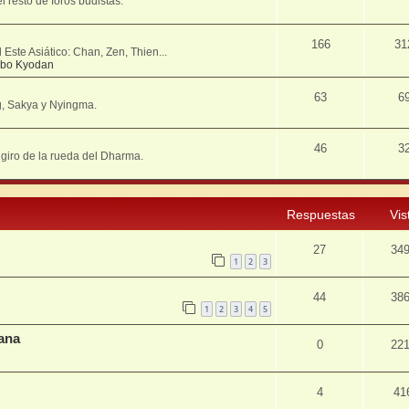
resto de foros budistas.
166
31
Este Asiático: Chan, Zen, Thien...
bo Kyodan
63
6
g, Sakya y Nyingma.
46
3
º giro de la rueda del Dharma.
Respuestas
Vis
27
34
1
2
3
44
38
1
2
3
4
5
ana
0
22
4
41