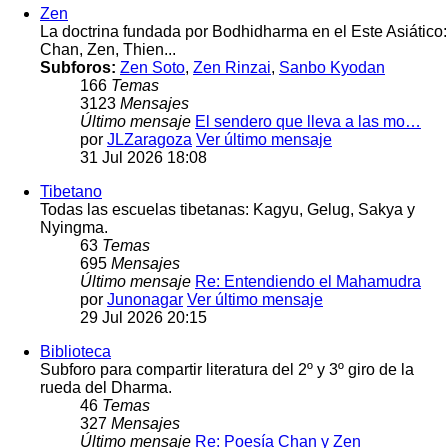
Zen
La doctrina fundada por Bodhidharma en el Este Asiático:
Chan, Zen, Thien...
Subforos:
Zen Soto
,
Zen Rinzai
,
Sanbo Kyodan
166
Temas
3123
Mensajes
Último mensaje
El sendero que lleva a las mo…
por
JLZaragoza
Ver último mensaje
31 Jul 2026 18:08
Tibetano
Todas las escuelas tibetanas: Kagyu, Gelug, Sakya y
Nyingma.
63
Temas
695
Mensajes
Último mensaje
Re: Entendiendo el Mahamudra
por
Junonagar
Ver último mensaje
29 Jul 2026 20:15
Biblioteca
Subforo para compartir literatura del 2º y 3º giro de la
rueda del Dharma.
46
Temas
327
Mensajes
Último mensaje
Re: Poesía Chan y Zen