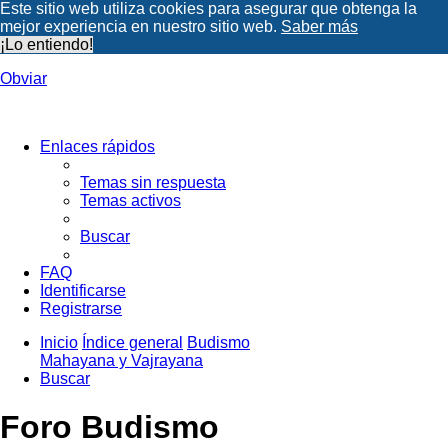
Este sitio web utiliza cookies para asegurar que obtenga la
mejor experiencia en nuestro sitio web.
Saber más
¡Lo entiendo!
Obviar
Enlaces rápidos
Temas sin respuesta
Temas activos
Buscar
FAQ
Identificarse
Registrarse
Inicio
Índice general
Budismo
Mahayana y Vajrayana
Buscar
Foro Budismo