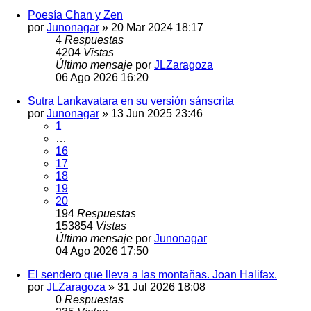
Poesía Chan y Zen
por
Junonagar
»
20 Mar 2024 18:17
4
Respuestas
4204
Vistas
Último mensaje
por
JLZaragoza
06 Ago 2026 16:20
Sutra Lankavatara en su versión sánscrita
por
Junonagar
»
13 Jun 2025 23:46
1
…
16
17
18
19
20
194
Respuestas
153854
Vistas
Último mensaje
por
Junonagar
04 Ago 2026 17:50
El sendero que lleva a las montañas. Joan Halifax.
por
JLZaragoza
»
31 Jul 2026 18:08
0
Respuestas