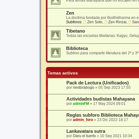
Para temas Mahayana que no encajen en el 
Zen
La doctrina fundada por Bodhidharma en el 
Subforos:
Zen Soto
,
Zen Rinzai
,
San
Tibetano
Todas las escuelas tibetanas: Kagyu, Gelu
Biblioteca
Subforo para compartir literatura del 2º y 3
Temas activos
Pack de Lectura (Unificados)
por
nestorabogo
»
05 Sep 2023 17:55
Actividades budistas Mahayana
por
adminFM
»
17 May 2024 09:01
Reglas subforo Biblioteca Mahay
por
admin_foro
»
23 Dic 2022 18:17
Lankavatara sutra
por
Daru el tuerto
»
10 Sep 2021 10:34