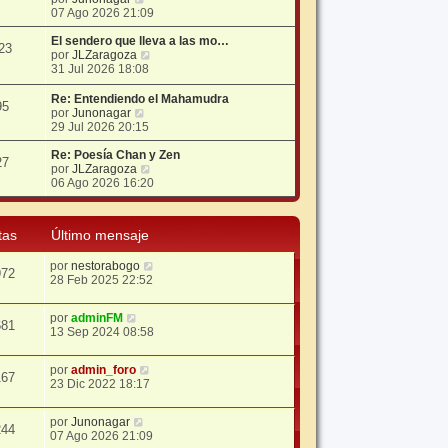
e
07 Ago 2026 21:09
r
ú
El sendero que lleva a las mo…
23
l
V
por
JLZaragoza
t
e
31 Jul 2026 18:08
i
r
m
ú
Re: Entendiendo el Mahamudra
95
o
l
V
por
Junonagar
m
t
e
29 Jul 2026 20:15
e
i
r
n
m
ú
Re: Poesía Chan y Zen
27
s
o
l
V
por
JLZaragoza
a
m
t
e
06 Ago 2026 16:20
j
e
i
r
e
n
m
ú
s
o
l
tas
Último mensaje
a
m
t
j
e
i
e
por
nestorabogo
n
m
972
28 Feb 2025 22:52
s
o
a
m
j
e
por
adminFM
e
n
681
13 Sep 2024 08:58
s
a
j
por
admin_foro
167
e
23 Dic 2022 18:17
por
Junonagar
244
07 Ago 2026 21:09