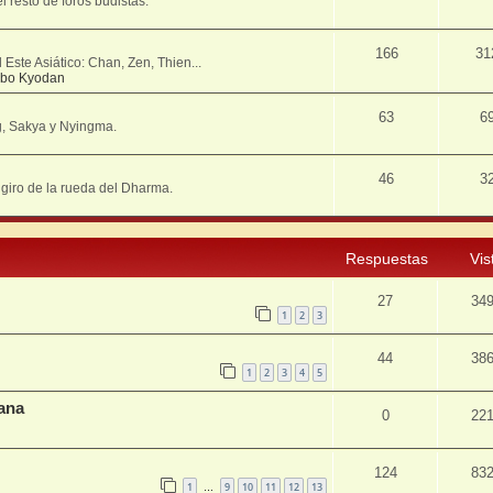
resto de foros budistas.
166
31
Este Asiático: Chan, Zen, Thien...
bo Kyodan
63
6
g, Sakya y Nyingma.
46
3
º giro de la rueda del Dharma.
Respuestas
Vis
27
34
1
2
3
44
38
1
2
3
4
5
ana
0
22
124
83
1
9
10
11
12
13
…