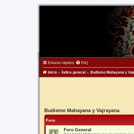
Enlaces rápidos
FAQ
Inicio
Índice general
Budismo Mahayana y Vaj
Budismo Mahayana y Vajrayana
Foro
Foro General