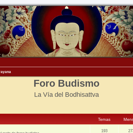
rayana
Foro Budismo
La Vía del Bodhisattva
Temas
Mens
193
27