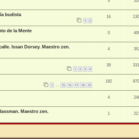
5
32
ía budista
16
13
1
2
to de la Mente
0
40
 calle. Issan Dorsey. Maestro zen.
4
35
39
33
1
2
3
4
182
97
1
15
16
17
18
19
…
4
24
Glassman. Maestro zen.
1
22