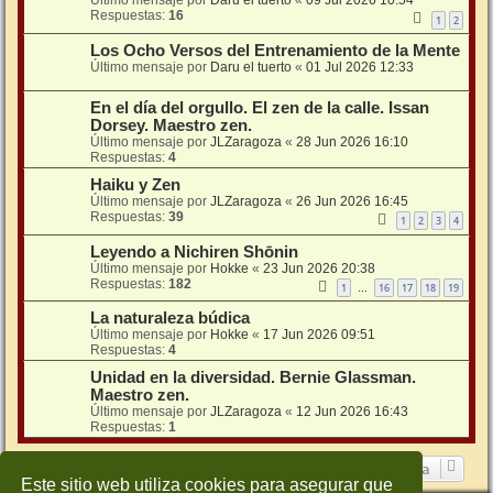
Respuestas:
16
1
2
Los Ocho Versos del Entrenamiento de la Mente
Último mensaje por
Daru el tuerto
«
01 Jul 2026 12:33
En el día del orgullo. El zen de la calle. Issan
Dorsey. Maestro zen.
Último mensaje por
JLZaragoza
«
28 Jun 2026 16:10
Respuestas:
4
Haiku y Zen
Último mensaje por
JLZaragoza
«
26 Jun 2026 16:45
Respuestas:
39
1
2
3
4
Leyendo a Nichiren Shōnin
Último mensaje por
Hokke
«
23 Jun 2026 20:38
Respuestas:
182
1
16
17
18
19
…
La naturaleza búdica
Último mensaje por
Hokke
«
17 Jun 2026 09:51
Respuestas:
4
Unidad en la diversidad. Bernie Glassman.
Maestro zen.
Último mensaje por
JLZaragoza
«
12 Jun 2026 16:43
Respuestas:
1
Ir a
Este sitio web utiliza cookies para asegurar que