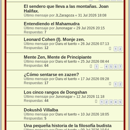
El sendero que lleva a las montañas. Joan
Halifax.
Último mensaje por
JLZaragoza
«
31 Jul 2026 18:08
Entendiendo el Mahamudra
Último mensaje por
Junonagar
«
29 Jul 2026 20:15
Respuestas:
7
Leonard Cohen (I). Monje zen.
Último mensaje por
Daru el tuerto
«
26 Jul 2026 07:13
Respuestas:
12
1
2
Mente Zen, Mente de Principiante
Último mensaje por
Daru el tuerto
«
25 Jul 2026 08:44
Respuestas:
64
1
4
5
6
7
…
¿Cómo sentarse en zazen?
Último mensaje por
Daru el tuerto
«
17 Jul 2026 09:28
Respuestas:
17
1
2
Los cinco rangos de Dongshan
Último mensaje por
Junonagar
«
12 Jul 2026 11:18
Respuestas:
44
1
2
3
4
5
Dokushô Villalba
Último mensaje por
Daru el tuerto
«
10 Jul 2026 18:05
Respuestas:
5
Una pequeña historia de la filosofía budista
Último mensaje por
Daru el tuerto
«
09 Jul 2026 10:54