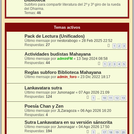
Subforo para compartir literatura del 2º y 3º giro de la rueda
del Dharma.
Temas:
46
Temas activos
Pack de Lectura (Unificados)
Último mensaje por
nestorabogo
«
28 Feb 2025 22:52
Respuestas:
27
1
2
3
Actividades budistas Mahayana
Último mensaje por
adminFM
«
13 Sep 2024 08:58
Respuestas:
44
1
2
3
4
5
Reglas subforo Biblioteca Mahayana
Último mensaje por
admin_foro
«
23 Dic 2022 18:17
Lankavatara sutra
Último mensaje por
Junonagar
«
07 Ago 2026 21:09
Respuestas:
124
1
10
11
12
13
…
Poesía Chan y Zen
Último mensaje por
JLZaragoza
«
06 Ago 2026 16:20
Respuestas:
4
Sutra Lankavatara en su versión sánscrita
Último mensaje por
Junonagar
«
04 Ago 2026 17:50
Respuestas:
194
1
17
18
19
20
…