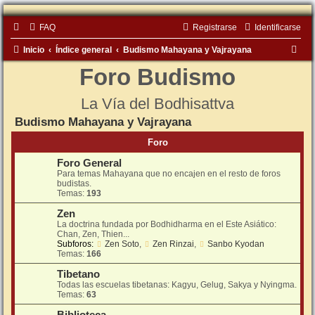
FAQ
Registrarse
Identificarse
B
Inicio
Índice general
Budismo Mahayana y Vajrayana
u
Foro Budismo
s
La Vía del Bodhisattva
c
Budismo Mahayana y Vajrayana
a
r
Foro
Foro General
Para temas Mahayana que no encajen en el resto de foros
budistas.
Temas:
193
Zen
La doctrina fundada por Bodhidharma en el Este Asiático:
Chan, Zen, Thien...
Subforos:
Zen Soto
,
Zen Rinzai
,
Sanbo Kyodan
Temas:
166
Tibetano
Todas las escuelas tibetanas: Kagyu, Gelug, Sakya y Nyingma.
Temas:
63
Biblioteca