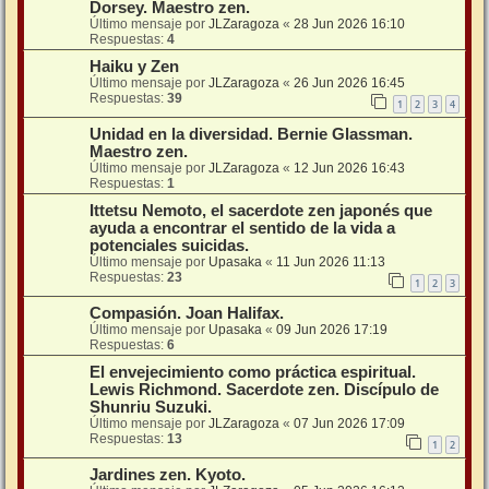
Dorsey. Maestro zen.
Último mensaje por
JLZaragoza
«
28 Jun 2026 16:10
Respuestas:
4
Haiku y Zen
Último mensaje por
JLZaragoza
«
26 Jun 2026 16:45
Respuestas:
39
1
2
3
4
Unidad en la diversidad. Bernie Glassman.
Maestro zen.
Último mensaje por
JLZaragoza
«
12 Jun 2026 16:43
Respuestas:
1
Ittetsu Nemoto, el sacerdote zen japonés que
ayuda a encontrar el sentido de la vida a
potenciales suicidas.
Último mensaje por
Upasaka
«
11 Jun 2026 11:13
Respuestas:
23
1
2
3
Compasión. Joan Halifax.
Último mensaje por
Upasaka
«
09 Jun 2026 17:19
Respuestas:
6
El envejecimiento como práctica espiritual.
Lewis Richmond. Sacerdote zen. Discípulo de
Shunriu Suzuki.
Último mensaje por
JLZaragoza
«
07 Jun 2026 17:09
Respuestas:
13
1
2
Jardines zen. Kyoto.