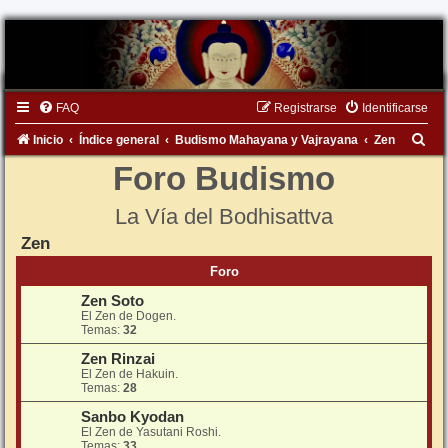
FAQ
Registrarse
Identificarse
B
Inicio
Índice general
Budismo Mahayana y Vajrayana
Zen
u
Foro Budismo
s
La Vía del Bodhisattva
c
Zen
a
r
Foro
Zen Soto
El Zen de Dogen.
Temas:
32
Zen Rinzai
El Zen de Hakuin.
Temas:
28
Sanbo Kyodan
El Zen de Yasutani Roshi.
Temas:
33