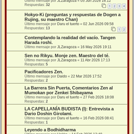
Último mensaje por
JLZaragoza
«
05 Jun 2026 16:12
Respuestas:
32
1
2
3
4
Hokyo-Ki (preguntas y respuestas de Dogen a
Rujing, su maestro Chan)
Último mensaje por
Daru el tuerto
«
02 Jun 2026 09:58
Respuestas:
13
1
2
Contemplando la realidad del vacío. Tangen
Harada roshi.
Último mensaje por
JLZaragoza
«
16 May 2026 19:11
Sen no Rikyu. Monje zen. Maestro del té.
Último mensaje por
JLZaragoza
«
11 Abr 2026 17:13
Respuestas:
5
Pacificadores Zen.
Último mensaje por
Daido
«
22 Mar 2026 17:52
Respuestas:
2
La Barrera Sin Puerta, Comentarios Zen al
Mumokan por Zenkei Shibayama
Último mensaje por
Daru el tuerto
«
27 Feb 2026 18:08
Respuestas:
2
LA CAPELLANÍA BUDISTA (I): Entrevista a
Dario Doshin Girolami.
Último mensaje por
Daru el tuerto
«
16 Feb 2026 08:41
Respuestas:
1
Leyendo a Bodhidharma