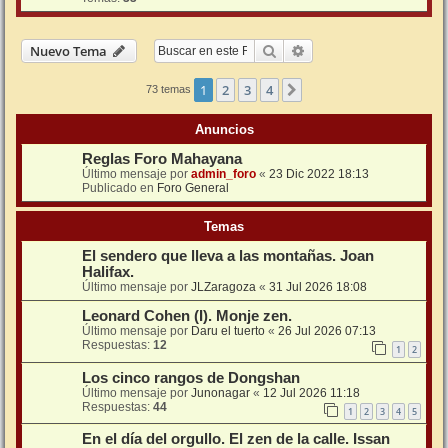
Buscar
Búsqueda avanzada
Nuevo Tema
1
2
3
4
Siguiente
73 temas
Anuncios
Reglas Foro Mahayana
Último mensaje por
admin_foro
«
23 Dic 2022 18:13
Publicado en
Foro General
Temas
El sendero que lleva a las montañas. Joan
Halifax.
Último mensaje por
JLZaragoza
«
31 Jul 2026 18:08
Leonard Cohen (I). Monje zen.
Último mensaje por
Daru el tuerto
«
26 Jul 2026 07:13
Respuestas:
12
1
2
Los cinco rangos de Dongshan
Último mensaje por
Junonagar
«
12 Jul 2026 11:18
Respuestas:
44
1
2
3
4
5
En el día del orgullo. El zen de la calle. Issan