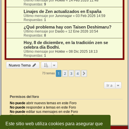
Último mensaje por
Hokke
«
14 Feb 2026 12:48
Respuestas:
9
Linajes de Zen actualizados en España
Último mensaje por
Junonagar
«
03 Feb 2026 14:59
Respuestas:
1
¿Qué problema hay con Taisen Deshimaru?
Último mensaje por
Daido
«
12 Ene 2026 10:54
Respuestas:
8
Hoy, 8 de diciembre, en la tradición zen se
celebra día Bodhi.
Último mensaje por
Hokke
«
08 Dic 2025 18:13
Respuestas:
1
Nuevo Tema
1
2
3
4
Siguiente
73 temas
Ir a
Permisos del foro
No puede
abrir nuevos temas en este Foro
No puede
responder a temas en este Foro
No puede
editar sus mensajes en este Foro
No puede
borrar sus mensajes en este Foro
No puede
enviar adjuntos en este Foro
Este sitio web utiliza cookies para asegurar que