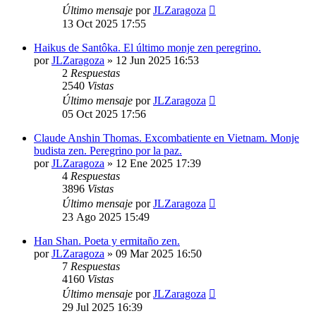
Último mensaje
por
JLZaragoza
13 Oct 2025 17:55
Haikus de Santôka. El último monje zen peregrino.
por
JLZaragoza
»
12 Jun 2025 16:53
2
Respuestas
2540
Vistas
Último mensaje
por
JLZaragoza
05 Oct 2025 17:56
Claude Anshin Thomas. Excombatiente en Vietnam. Monje
budista zen. Peregrino por la paz.
por
JLZaragoza
»
12 Ene 2025 17:39
4
Respuestas
3896
Vistas
Último mensaje
por
JLZaragoza
23 Ago 2025 15:49
Han Shan. Poeta y ermitaño zen.
por
JLZaragoza
»
09 Mar 2025 16:50
7
Respuestas
4160
Vistas
Último mensaje
por
JLZaragoza
29 Jul 2025 16:39