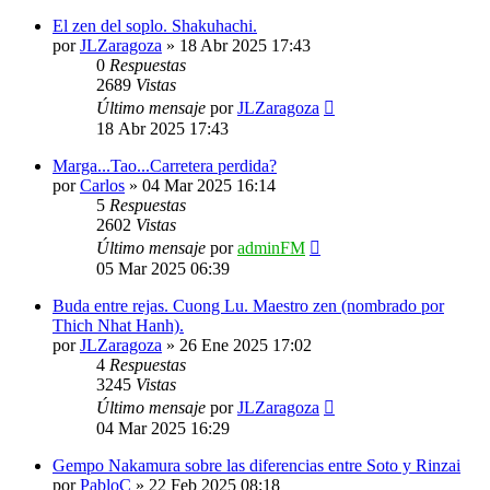
El zen del soplo. Shakuhachi.
por
JLZaragoza
»
18 Abr 2025 17:43
0
Respuestas
2689
Vistas
Último mensaje
por
JLZaragoza
18 Abr 2025 17:43
Marga...Tao...Carretera perdida?
por
Carlos
»
04 Mar 2025 16:14
5
Respuestas
2602
Vistas
Último mensaje
por
adminFM
05 Mar 2025 06:39
Buda entre rejas. Cuong Lu. Maestro zen (nombrado por
Thich Nhat Hanh).
por
JLZaragoza
»
26 Ene 2025 17:02
4
Respuestas
3245
Vistas
Último mensaje
por
JLZaragoza
04 Mar 2025 16:29
Gempo Nakamura sobre las diferencias entre Soto y Rinzai
por
PabloC
»
22 Feb 2025 08:18