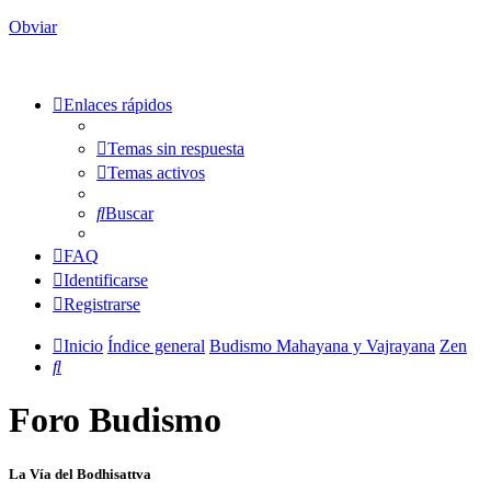
Obviar
Enlaces rápidos
Temas sin respuesta
Temas activos
Buscar
FAQ
Identificarse
Registrarse
Inicio
Índice general
Budismo Mahayana y Vajrayana
Zen
Buscar
Foro Budismo
La Vía del Bodhisattva