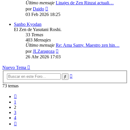
Último mensaje
Linajes de Zen Rinzai actuali…
Ver
por
Daido
último
03 Feb 2026 18:25
mensaje
Sanbo Kyodan
El Zen de Yasutani Roshi.
33
Temas
403
Mensajes
Último mensaje
Re: Ama Samy. Maestro zen hin…
Ver
por
JLZaragoza
último
26 Abr 2026 17:03
mensaje
Nuevo Tema
Búsqueda
Buscar
avanzada
73 temas
Anterior
1
2
3
4
Siguiente