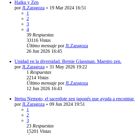
Haiku y Zen
por
JLZaragoza
»
19 Mar 2024 16:51
1
2
3
4
39
Respuestas
33116
Vistas
Último mensaje
por
JLZaragoza
26 Jun 2026 16:45
Unidad en la diversidad. Bernie Glassman. Maestro zen.
por
JLZaragoza
»
31 May 2026 19:22
1
Respuestas
2214
Vistas
Último mensaje
por
JLZaragoza
12 Jun 2026 16:43
Ittetsu Nemoto, el sacerdote zen japonés que ayuda a encontrar e
por
JLZaragoza
»
09 Jun 2024 19:51
1
2
3
23
Respuestas
15201
Vistas