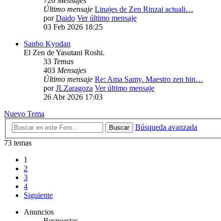
720
Mensajes
Último mensaje
Linajes de Zen Rinzai actuali…
por
Daido
Ver último mensaje
03 Feb 2026 18:25
Sanbo Kyodan
El Zen de Yasutani Roshi.
33
Temas
403
Mensajes
Último mensaje
Re: Ama Samy. Maestro zen hin…
por
JLZaragoza
Ver último mensaje
26 Abr 2026 17:03
Nuevo Tema
Búsqueda avanzada
Buscar
73 temas
1
2
3
4
Siguiente
Anuncios
Respuestas