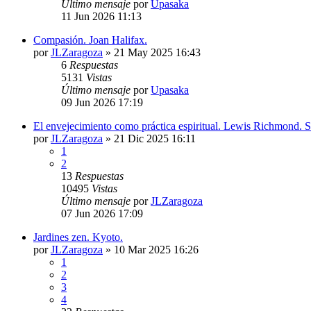
Último mensaje
por
Upasaka
11 Jun 2026 11:13
Compasión. Joan Halifax.
por
JLZaragoza
»
21 May 2025 16:43
6
Respuestas
5131
Vistas
Último mensaje
por
Upasaka
09 Jun 2026 17:19
El envejecimiento como práctica espiritual. Lewis Richmond. S
por
JLZaragoza
»
21 Dic 2025 16:11
1
2
13
Respuestas
10495
Vistas
Último mensaje
por
JLZaragoza
07 Jun 2026 17:09
Jardines zen. Kyoto.
por
JLZaragoza
»
10 Mar 2025 16:26
1
2
3
4