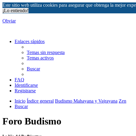
Este sitio web utiliza cookies para asegurar que obtenga la mejor expe
¡Lo entiendo!
Obviar
Enlaces rápidos
Temas sin respuesta
Temas activos
Buscar
FAQ
Identificarse
Registrarse
Inicio
Índice general
Budismo Mahayana y Vajrayana
Zen
Buscar
Foro Budismo