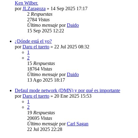
Ken Wilber.
por
JLZaragoza
»
14 Sep 2025 17:17
2
Respuestas
2784
Vistas
Último mensaje
por
Daido
15 Sep 2025 12:22
¿Dónde está el yo?
por
Daru el tuerto
»
22 Jul 2025 08:32
1
2
15
Respuestas
18764
Vistas
Último mensaje
por
Daido
13 Ago 2025 18:17
Defaul mode network (DMN) y por qué es importante
por
Daru el tuerto
»
20 Ene 2025 15:53
1
2
19
Respuestas
20695
Vistas
Último mensaje
por
Carl Sagan
22 Jul 2025 22:28