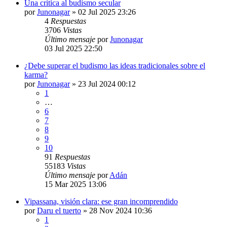
Una critica al budismo secular
por
Junonagar
»
02 Jul 2025 23:26
4
Respuestas
3706
Vistas
Último mensaje
por
Junonagar
03 Jul 2025 22:50
¿Debe superar el budismo las ideas tradicionales sobre el
karma?
por
Junonagar
»
23 Jul 2024 00:12
1
…
6
7
8
9
10
91
Respuestas
55183
Vistas
Último mensaje
por
Adán
15 Mar 2025 13:06
Vipassana, visión clara: ese gran incomprendido
por
Daru el tuerto
»
28 Nov 2024 10:36
1