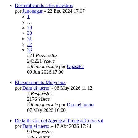
Desmitificando a los maestros
por
Junonagar
»
22 Ene 2024 17:07
1
…
29
30
31
32
33
321
Respuestas
243221
Vistas
Último mensaje
por
Upasaka
09 Jun 2026 17:00
El experimento Molyneux
por
Daru el tuerto
»
06 May 2026 11:12
2
Respuestas
2176
Vistas
Último mensaje
por
Daru el tuerto
07 May 2026 10:00
De la Ilusión del Agente al Proceso Universal
por
Daru el tuerto
»
17 Abr 2026 17:24
9
Respuestas
3795
Vistas