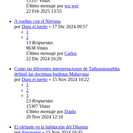
13557
Vistas
Último mensaje
por
wu wei
22 Feb 2025 13:55
A vueltas con el Nirvana
por
Daru el tuerto
»
17 Dic 2024 09:57
1
2
13
Respuestas
9638
Vistas
Último mensaje
por
Carlos
22 Dic 2024 16:29
Como las diferentes interpretaciones de Tathagatagarbha
definió las doctrinas budistas Mahayana
por
Daru el tuerto
»
15 Nov 2024 10:22
1
2
3
23
Respuestas
15307
Vistas
Último mensaje
por
Daido
20 Nov 2024 12:10
El elefante en la habitación del Dharma
por
Junonagar
»
15 Nov 2024 16:45