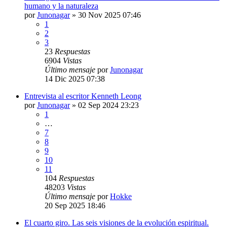
humano y la naturaleza
por
Junonagar
»
30 Nov 2025 07:46
1
2
3
23
Respuestas
6904
Vistas
Último mensaje
por
Junonagar
14 Dic 2025 07:38
Entrevista al escritor Kenneth Leong
por
Junonagar
»
02 Sep 2024 23:23
1
…
7
8
9
10
11
104
Respuestas
48203
Vistas
Último mensaje
por
Hokke
20 Sep 2025 18:46
El cuarto giro. Las seis visiones de la evolución espiritual.