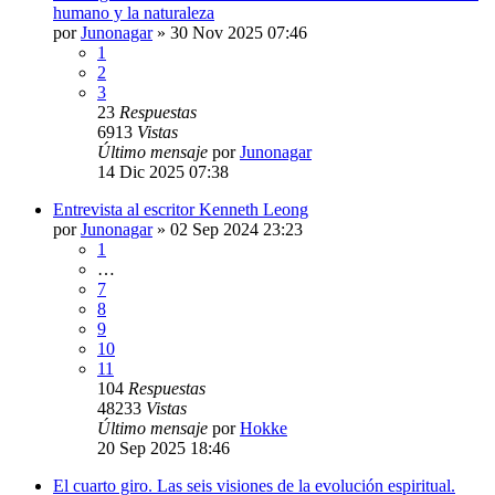
humano y la naturaleza
por
Junonagar
»
30 Nov 2025 07:46
1
2
3
23
Respuestas
6913
Vistas
Último mensaje
por
Junonagar
14 Dic 2025 07:38
Entrevista al escritor Kenneth Leong
por
Junonagar
»
02 Sep 2024 23:23
1
…
7
8
9
10
11
104
Respuestas
48233
Vistas
Último mensaje
por
Hokke
20 Sep 2025 18:46
El cuarto giro. Las seis visiones de la evolución espiritual.