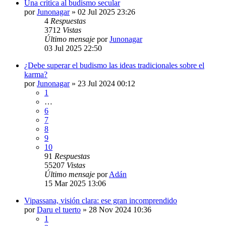
Una critica al budismo secular
por
Junonagar
»
02 Jul 2025 23:26
4
Respuestas
3712
Vistas
Último mensaje
por
Junonagar
03 Jul 2025 22:50
¿Debe superar el budismo las ideas tradicionales sobre el
karma?
por
Junonagar
»
23 Jul 2024 00:12
1
…
6
7
8
9
10
91
Respuestas
55207
Vistas
Último mensaje
por
Adán
15 Mar 2025 13:06
Vipassana, visión clara: ese gran incomprendido
por
Daru el tuerto
»
28 Nov 2024 10:36
1