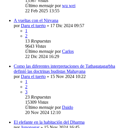
13567
Vistas
Último mensaje
por
wu wei
22 Feb 2025 13:55
A vueltas con el Nirvana
por
Daru el tuerto
»
17 Dic 2024 09:57
1
2
13
Respuestas
9643
Vistas
Último mensaje
por
Carlos
22 Dic 2024 16:29
Como las diferentes interpretaciones de Tathagatagarbha
definió las doctrinas budistas Mahayana
por
Daru el tuerto
»
15 Nov 2024 10:22
1
2
3
23
Respuestas
15309
Vistas
Último mensaje
por
Daido
20 Nov 2024 12:10
El elefante en la habitación del Dharma
por
Junonagar
»
15 Nov 2024 16:45