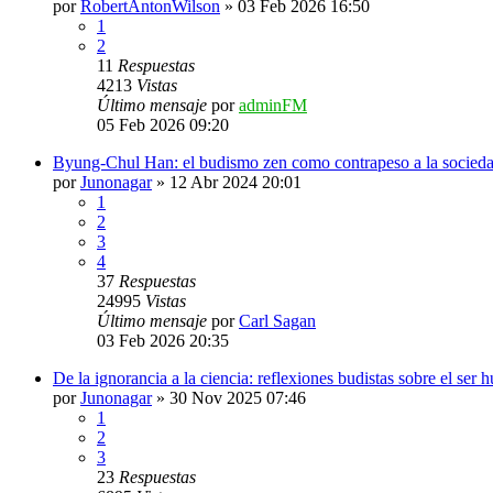
por
RobertAntonWilson
»
03 Feb 2026 16:50
1
2
11
Respuestas
4213
Vistas
Último mensaje
por
adminFM
05 Feb 2026 09:20
Byung-Chul Han: el budismo zen como contrapeso a la socieda
por
Junonagar
»
12 Abr 2024 20:01
1
2
3
4
37
Respuestas
24995
Vistas
Último mensaje
por
Carl Sagan
03 Feb 2026 20:35
De la ignorancia a la ciencia: reflexiones budistas sobre el ser 
por
Junonagar
»
30 Nov 2025 07:46
1
2
3
23
Respuestas