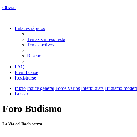
Obviar
Enlaces rápidos
Temas sin respuesta
Temas activos
Buscar
FAQ
Identificarse
Registrarse
Inicio
Índice general
Foros Varios
Interbudista
Budismo moder
Buscar
Foro Budismo
La Vía del Bodhisattva