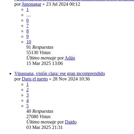
por
Junonagar
»
23 Jul 2024 00:12
1
…
6
7
8
9
10
91
Respuestas
55130
Vistas
Último mensaje
por
Adán
15 Mar 2025 13:06
Vipassana, visión clara: ese gran incomprendido
por
Daru el tuerto
»
28 Nov 2024 10:36
1
2
3
4
5
40
Respuestas
27080
Vistas
Último mensaje
por
Daido
03 Mar 2025 21:31