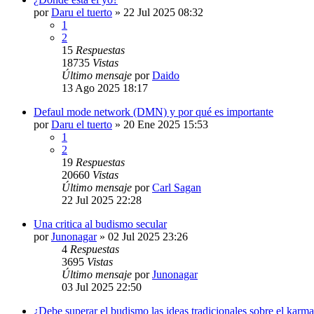
por
Daru el tuerto
»
22 Jul 2025 08:32
1
2
15
Respuestas
18735
Vistas
Último mensaje
por
Daido
13 Ago 2025 18:17
Defaul mode network (DMN) y por qué es importante
por
Daru el tuerto
»
20 Ene 2025 15:53
1
2
19
Respuestas
20660
Vistas
Último mensaje
por
Carl Sagan
22 Jul 2025 22:28
Una critica al budismo secular
por
Junonagar
»
02 Jul 2025 23:26
4
Respuestas
3695
Vistas
Último mensaje
por
Junonagar
03 Jul 2025 22:50
¿Debe superar el budismo las ideas tradicionales sobre el karm