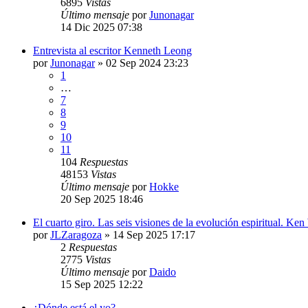
6895
Vistas
Último mensaje
por
Junonagar
14 Dic 2025 07:38
Entrevista al escritor Kenneth Leong
por
Junonagar
»
02 Sep 2024 23:23
1
…
7
8
9
10
11
104
Respuestas
48153
Vistas
Último mensaje
por
Hokke
20 Sep 2025 18:46
El cuarto giro. Las seis visiones de la evolución espiritual. Ken
por
JLZaragoza
»
14 Sep 2025 17:17
2
Respuestas
2775
Vistas
Último mensaje
por
Daido
15 Sep 2025 12:22
¿Dónde está el yo?