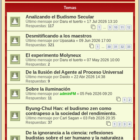
Temas
Analizando el Budismo Secular
Último mensaje por
Daru el tuerto
«
17 Jul 2026 13:10
Respuestas:
117
1
9
10
11
12
…
Desmitificando a los maestros
Último mensaje por
Upasaka
«
09 Jun 2026 17:00
Respuestas:
321
1
30
31
32
33
…
El experimento Molyneux
Último mensaje por
Daru el tuerto
«
07 May 2026 10:00
Respuestas:
2
De la Ilusión del Agente al Proceso Universal
Último mensaje por
Daido
«
22 Abr 2026 14:38
Respuestas:
9
Sobre la iluminación
Último mensaje por
adminFM
«
05 Feb 2026 09:20
Respuestas:
11
1
2
Byung-Chul Han: el budismo zen como
contrapeso a la sociedad del rendimiento.
Último mensaje por
Carl Sagan
«
03 Feb 2026 20:35
Respuestas:
37
1
2
3
4
De la ignorancia a la ciencia: reflexiones
budistas sobre el ser humano y la naturaleza