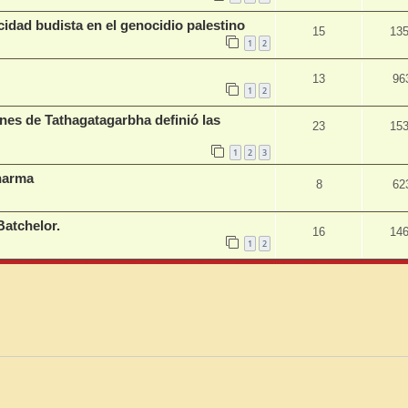
cidad budista en el genocidio palestino
15
13
1
2
13
96
1
2
ones de Tathagatagarbha definió las
23
15
1
2
3
Dharma
8
62
atchelor.
16
14
1
2