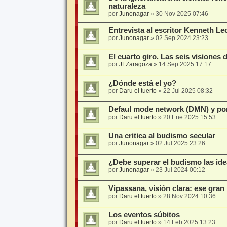
naturaleza
por
Junonagar
»
30 Nov 2025 07:46
Entrevista al escritor Kenneth L
por
Junonagar
»
02 Sep 2024 23:23
El cuarto giro. Las seis visiones d
por
JLZaragoza
»
14 Sep 2025 17:17
¿Dónde está el yo?
por
Daru el tuerto
»
22 Jul 2025 08:32
Defaul mode network (DMN) y por
por
Daru el tuerto
»
20 Ene 2025 15:53
Una critica al budismo secular
por
Junonagar
»
02 Jul 2025 23:26
¿Debe superar el budismo las ide
por
Junonagar
»
23 Jul 2024 00:12
Vipassana, visión clara: ese gra
por
Daru el tuerto
»
28 Nov 2024 10:36
Los eventos súbitos
por
Daru el tuerto
»
14 Feb 2025 13:23