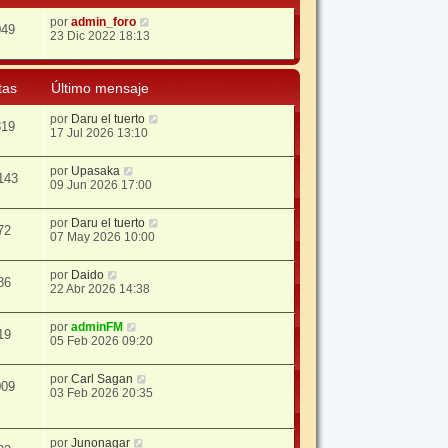
por
admin_foro
049
23 Dic 2022 18:13
tas
Último mensaje
por
Daru el tuerto
819
17 Jul 2026 13:10
por
Upasaka
143
09 Jun 2026 17:00
por
Daru el tuerto
72
07 May 2026 10:00
por
Daido
86
22 Abr 2026 14:38
por
adminFM
19
05 Feb 2026 09:20
por
Carl Sagan
009
03 Feb 2026 20:35
por
Junonagar