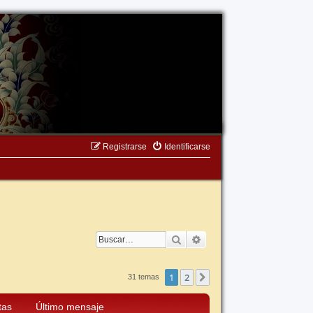
Registrarse
Identificarse
Buscar
Búsqueda avanzada
1
2
Siguiente
31 temas
tas
Último mensaje