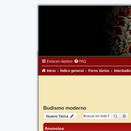
Enlaces rápidos
FAQ
Inicio
Índice general
Foros Varios
Interbudis
Budismo moderno
Buscar
Bú
Nuevo Tema
Anuncios