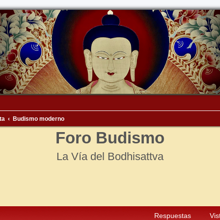
ta
Budismo moderno
Foro Budismo
La Vía del Bodhisattva
squeda avanzada
Respuestas
Vis