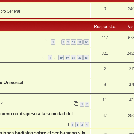
0
24
Foro General
Respuestas
Vis
117
67
1
8
9
10
11
12
…
321
243
1
29
30
31
32
33
…
2
21
so Universal
9
37
11
42
50
1
2
como contrapeso a la sociedad del
37
25
1
2
3
4
lexiones budistas sobre el ser humano y la