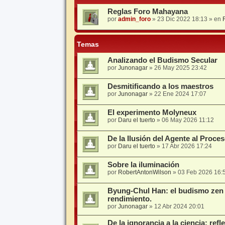
Reglas Foro Mahayana
por
admin_foro
»
23 Dic 2022 18:13
» en
Temas
Analizando el Budismo Secular
por
Junonagar
»
26 May 2025 23:42
Desmitificando a los maestros
por
Junonagar
»
22 Ene 2024 17:07
El experimento Molyneux
por
Daru el tuerto
»
06 May 2026 11:12
De la Ilusión del Agente al Proce
por
Daru el tuerto
»
17 Abr 2026 17:24
Sobre la iluminación
por
RobertAntonWilson
»
03 Feb 2026 16:
Byung-Chul Han: el budismo zen 
rendimiento.
por
Junonagar
»
12 Abr 2024 20:01
De la ignorancia a la ciencia: ref