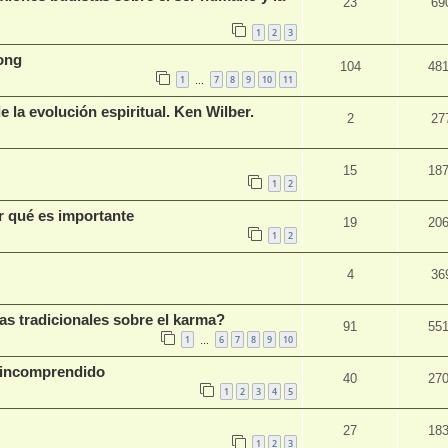
23
69
1
2
3
eong
104
48
1
7
8
9
10
11
…
e la evolución espiritual. Ken Wilber.
2
27
15
18
1
2
 qué es importante
19
20
1
2
4
36
as tradicionales sobre el karma?
91
55
1
6
7
8
9
10
…
n incomprendido
40
27
1
2
3
4
5
27
18
1
2
3