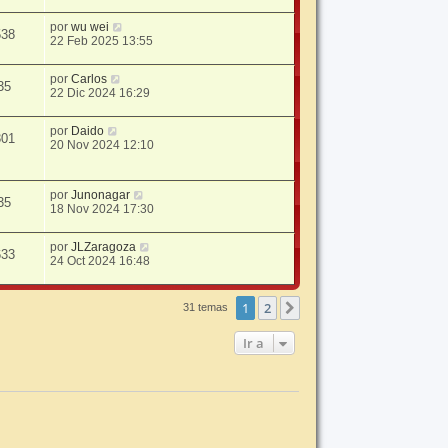
por
wu wei
538
22 Feb 2025 13:55
por
Carlos
35
22 Dic 2024 16:29
por
Daido
301
20 Nov 2024 12:10
por
Junonagar
35
18 Nov 2024 17:30
por
JLZaragoza
633
24 Oct 2024 16:48
1
2
Siguiente
31 temas
Ir a