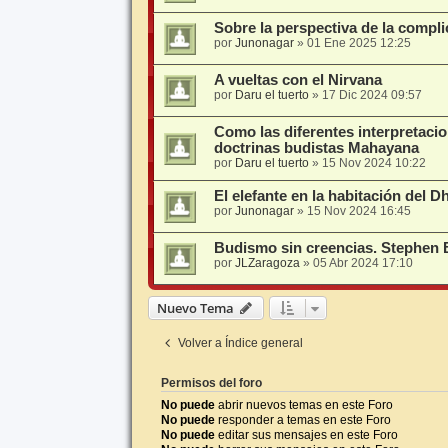
Sobre la perspectiva de la compli
por
Junonagar
»
01 Ene 2025 12:25
A vueltas con el Nirvana
por
Daru el tuerto
»
17 Dic 2024 09:57
Como las diferentes interpretaci
doctrinas budistas Mahayana
por
Daru el tuerto
»
15 Nov 2024 10:22
El elefante en la habitación del 
por
Junonagar
»
15 Nov 2024 16:45
Budismo sin creencias. Stephen B
por
JLZaragoza
»
05 Abr 2024 17:10
Nuevo Tema
Volver a Índice general
Permisos del foro
No puede
abrir nuevos temas en este Foro
No puede
responder a temas en este Foro
No puede
editar sus mensajes en este Foro