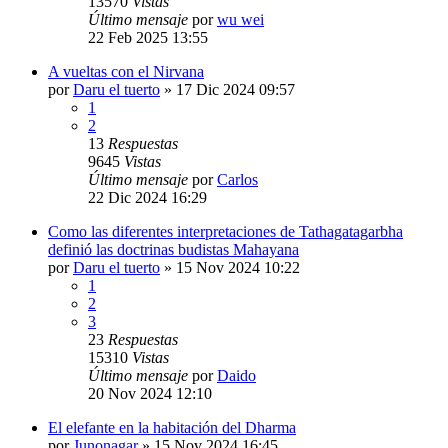
13570
Vistas
Último mensaje
por
wu wei
22 Feb 2025 13:55
A vueltas con el Nirvana
por
Daru el tuerto
»
17 Dic 2024 09:57
1
2
13
Respuestas
9645
Vistas
Último mensaje
por
Carlos
22 Dic 2024 16:29
Como las diferentes interpretaciones de Tathagatagarbha
definió las doctrinas budistas Mahayana
por
Daru el tuerto
»
15 Nov 2024 10:22
1
2
3
23
Respuestas
15310
Vistas
Último mensaje
por
Daido
20 Nov 2024 12:10
El elefante en la habitación del Dharma
por
Junonagar
»
15 Nov 2024 16:45