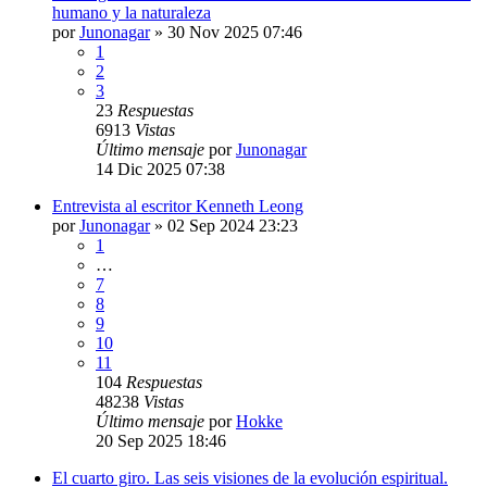
humano y la naturaleza
por
Junonagar
»
30 Nov 2025 07:46
1
2
3
23
Respuestas
6913
Vistas
Último mensaje
por
Junonagar
14 Dic 2025 07:38
Entrevista al escritor Kenneth Leong
por
Junonagar
»
02 Sep 2024 23:23
1
…
7
8
9
10
11
104
Respuestas
48238
Vistas
Último mensaje
por
Hokke
20 Sep 2025 18:46
El cuarto giro. Las seis visiones de la evolución espiritual.