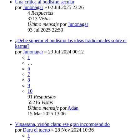
Una critica al budismo secular
por
Junonagar
»
02 Jul 2025 23:26
4
Respuestas
3713
Vistas
Último mensaje
por
Junonagar
03 Jul 2025 22:50
¿Debe superar el budismo las ideas tradicionales sobre el
karma?
por
Junonagar
»
23 Jul 2024 00:12
1
…
6
7
8
9
10
91
Respuestas
55216
Vistas
Último mensaje
por
Adán
15 Mar 2025 13:06
Vipassana, visión clara: ese gran incomprendido
por
Daru el tuerto
»
28 Nov 2024 10:36
1