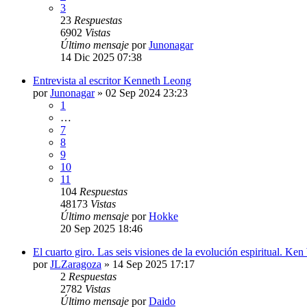
3
23
Respuestas
6902
Vistas
Último mensaje
por
Junonagar
14 Dic 2025 07:38
Entrevista al escritor Kenneth Leong
por
Junonagar
»
02 Sep 2024 23:23
1
…
7
8
9
10
11
104
Respuestas
48173
Vistas
Último mensaje
por
Hokke
20 Sep 2025 18:46
El cuarto giro. Las seis visiones de la evolución espiritual. Ken
por
JLZaragoza
»
14 Sep 2025 17:17
2
Respuestas
2782
Vistas
Último mensaje
por
Daido