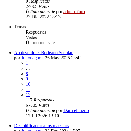
0
Respuestas
24065
Vistas
Último mensaje
por
admin_foro
23 Dic 2022 18:13
Temas
Respuestas
Vistas
Último mensaje
Analizando el Budismo Secular
por
Junonagar
»
26 May 2025 23:42
1
…
8
9
10
11
12
117
Respuestas
67835
Vistas
Último mensaje
por
Daru el tuerto
17 Jul 2026 13:10
Desmitificando a los maestros
por
Junonagar
»
22 Ene 2024 17:07