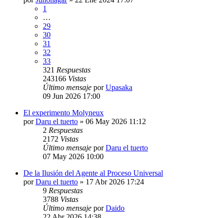
1
…
29
30
31
32
33
321
Respuestas
243166
Vistas
Último mensaje
por
Upasaka
09 Jun 2026 17:00
El experimento Molyneux
por
Daru el tuerto
»
06 May 2026 11:12
2
Respuestas
2172
Vistas
Último mensaje
por
Daru el tuerto
07 May 2026 10:00
De la Ilusión del Agente al Proceso Universal
por
Daru el tuerto
»
17 Abr 2026 17:24
9
Respuestas
3788
Vistas
Último mensaje
por
Daido
22 Abr 2026 14:38