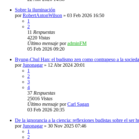
Sobre la iluminación
por
RobertAntonWilson
»
03 Feb 2026 16:50
1
2
11
Respuestas
4220
Vistas
Último mensaje
por
adminFM
05 Feb 2026 09:20
Byung-Chul Han: el budismo zen como contrapeso a la socieda
por
Junonagar
»
12 Abr 2024 20:01
1
2
3
4
37
Respuestas
25016
Vistas
Último mensaje
por
Carl Sagan
03 Feb 2026 20:35
De la ignorancia a la ciencia: reflexiones budistas sobre el ser 
por
Junonagar
»
30 Nov 2025 07:46
1
2