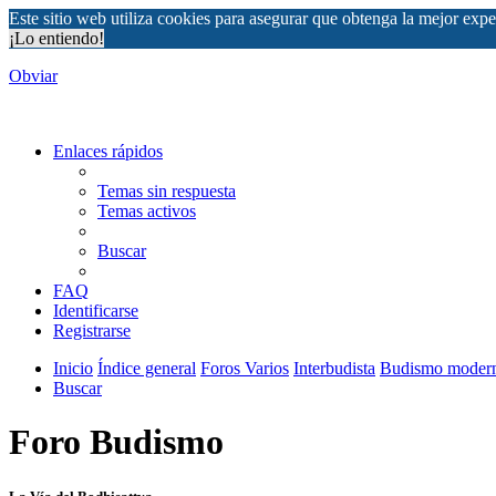
Este sitio web utiliza cookies para asegurar que obtenga la mejor expe
¡Lo entiendo!
Obviar
Enlaces rápidos
Temas sin respuesta
Temas activos
Buscar
FAQ
Identificarse
Registrarse
Inicio
Índice general
Foros Varios
Interbudista
Budismo moder
Buscar
Foro Budismo