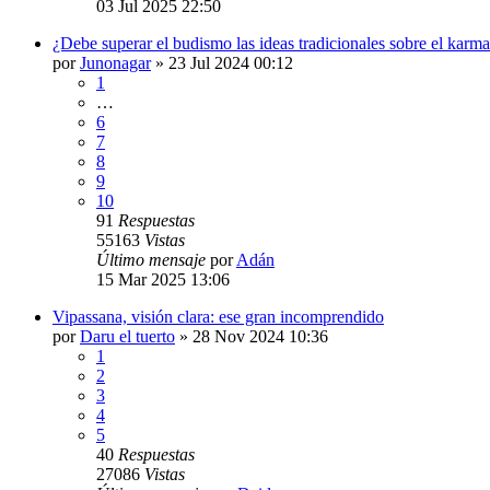
03 Jul 2025 22:50
¿Debe superar el budismo las ideas tradicionales sobre el karm
por
Junonagar
»
23 Jul 2024 00:12
1
…
6
7
8
9
10
91
Respuestas
55163
Vistas
Último mensaje
por
Adán
15 Mar 2025 13:06
Vipassana, visión clara: ese gran incomprendido
por
Daru el tuerto
»
28 Nov 2024 10:36
1
2
3
4
5
40
Respuestas
27086
Vistas