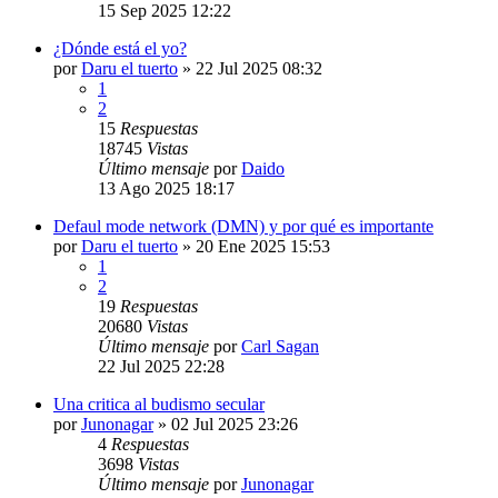
15 Sep 2025 12:22
¿Dónde está el yo?
por
Daru el tuerto
»
22 Jul 2025 08:32
1
2
15
Respuestas
18745
Vistas
Último mensaje
por
Daido
13 Ago 2025 18:17
Defaul mode network (DMN) y por qué es importante
por
Daru el tuerto
»
20 Ene 2025 15:53
1
2
19
Respuestas
20680
Vistas
Último mensaje
por
Carl Sagan
22 Jul 2025 22:28
Una critica al budismo secular
por
Junonagar
»
02 Jul 2025 23:26
4
Respuestas
3698
Vistas
Último mensaje
por
Junonagar