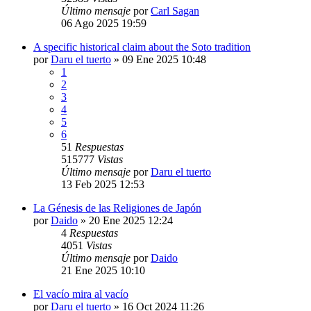
Último mensaje
por
Carl Sagan
06 Ago 2025 19:59
A specific historical claim about the Soto tradition
por
Daru el tuerto
»
09 Ene 2025 10:48
1
2
3
4
5
6
51
Respuestas
515777
Vistas
Último mensaje
por
Daru el tuerto
13 Feb 2025 12:53
La Génesis de las Religiones de Japón
por
Daido
»
20 Ene 2025 12:24
4
Respuestas
4051
Vistas
Último mensaje
por
Daido
21 Ene 2025 10:10
El vacío mira al vacío
por
Daru el tuerto
»
16 Oct 2024 11:26