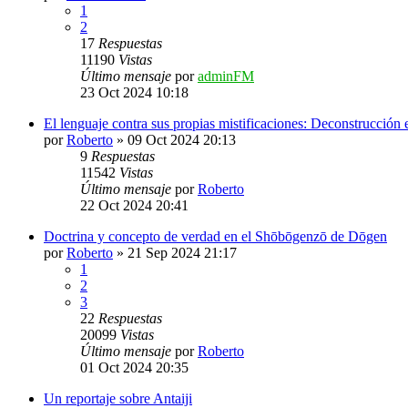
1
2
17
Respuestas
11190
Vistas
Último mensaje
por
adminFM
23 Oct 2024 10:18
El lenguaje contra sus propias mistificaciones: Deconstrucció
por
Roberto
»
09 Oct 2024 20:13
9
Respuestas
11542
Vistas
Último mensaje
por
Roberto
22 Oct 2024 20:41
Doctrina y concepto de verdad en el Shōbōgenzō de Dōgen
por
Roberto
»
21 Sep 2024 21:17
1
2
3
22
Respuestas
20099
Vistas
Último mensaje
por
Roberto
01 Oct 2024 20:35
Un reportaje sobre Antaiji