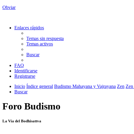
Obviar
Enlaces rápidos
Temas sin respuesta
Temas activos
Buscar
FAQ
Identificarse
Registrarse
Inicio
Índice general
Budismo Mahayana y Vajrayana
Zen
Zen
Buscar
Foro Budismo
La Vía del Bodhisattva