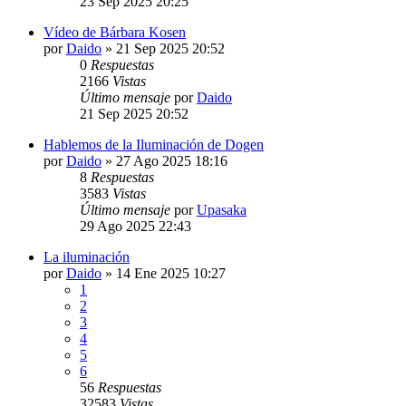
23 Sep 2025 20:25
Vídeo de Bárbara Kosen
por
Daido
»
21 Sep 2025 20:52
0
Respuestas
2166
Vistas
Último mensaje
por
Daido
21 Sep 2025 20:52
Hablemos de la Iluminación de Dogen
por
Daido
»
27 Ago 2025 18:16
8
Respuestas
3583
Vistas
Último mensaje
por
Upasaka
29 Ago 2025 22:43
La iluminación
por
Daido
»
14 Ene 2025 10:27
1
2
3
4
5
6
56
Respuestas
32583
Vistas