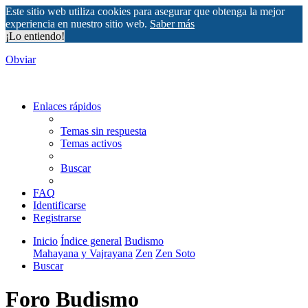
Este sitio web utiliza cookies para asegurar que obtenga la mejor
experiencia en nuestro sitio web.
Saber más
¡Lo entiendo!
Obviar
Enlaces rápidos
Temas sin respuesta
Temas activos
Buscar
FAQ
Identificarse
Registrarse
Inicio
Índice general
Budismo
Mahayana y Vajrayana
Zen
Zen Soto
Buscar
Foro Budismo