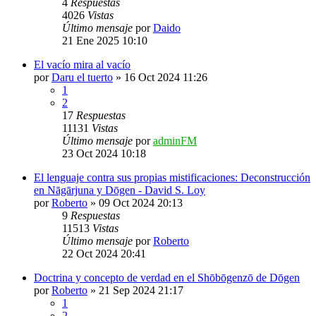
4
Respuestas
4026
Vistas
Último mensaje
por
Daido
21 Ene 2025 10:10
El vacío mira al vacío
por
Daru el tuerto
»
16 Oct 2024 11:26
1
2
17
Respuestas
11131
Vistas
Último mensaje
por
adminFM
23 Oct 2024 10:18
El lenguaje contra sus propias mistificaciones: Deconstrucción
en Nāgārjuna y Dōgen - David S. Loy
por
Roberto
»
09 Oct 2024 20:13
9
Respuestas
11513
Vistas
Último mensaje
por
Roberto
22 Oct 2024 20:41
Doctrina y concepto de verdad en el Shōbōgenzō de Dōgen
por
Roberto
»
21 Sep 2024 21:17
1
2