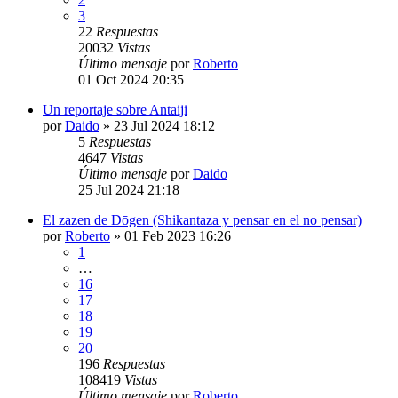
3
22
Respuestas
20032
Vistas
Último mensaje
por
Roberto
01 Oct 2024 20:35
Un reportaje sobre Antaiji
por
Daido
»
23 Jul 2024 18:12
5
Respuestas
4647
Vistas
Último mensaje
por
Daido
25 Jul 2024 21:18
El zazen de Dōgen (Shikantaza y pensar en el no pensar)
por
Roberto
»
01 Feb 2023 16:26
1
…
16
17
18
19
20
196
Respuestas
108419
Vistas
Último mensaje
por
Roberto