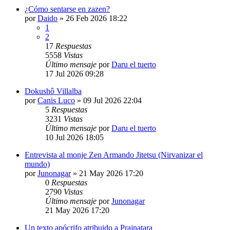
¿Cómo sentarse en zazen?
por
Daido
»
26 Feb 2026 18:22
1
2
17
Respuestas
5558
Vistas
Último mensaje
por
Daru el tuerto
17 Jul 2026 09:28
Dokushô Villalba
por
Canis Luco
»
09 Jul 2026 22:04
5
Respuestas
3231
Vistas
Último mensaje
por
Daru el tuerto
10 Jul 2026 18:05
Entrevista al monje Zen Armando Jitetsu (Nirvanizar el
mundo)
por
Junonagar
»
21 May 2026 17:20
0
Respuestas
2790
Vistas
Último mensaje
por
Junonagar
21 May 2026 17:20
Un texto apócrifo atribuido a Prajnatara