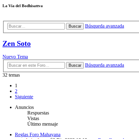
La Vía del Bodhisattva
Búsqueda avanzada
Buscar
Zen Soto
Nuevo Tema
Búsqueda avanzada
Buscar
32 temas
1
2
Siguiente
Anuncios
Respuestas
Vistas
Último mensaje
Reglas Foro Mahayana