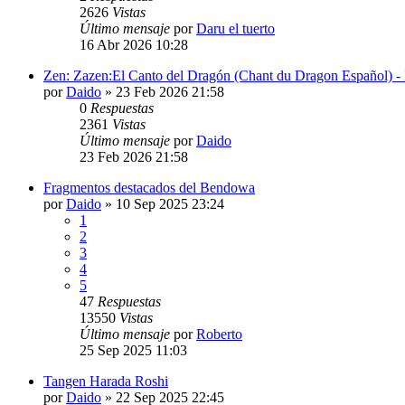
2626
Vistas
Último mensaje
por
Daru el tuerto
16 Abr 2026 10:28
Zen: Zazen:El Canto del Dragón (Chant du Dragon Español) -
por
Daido
»
23 Feb 2026 21:58
0
Respuestas
2361
Vistas
Último mensaje
por
Daido
23 Feb 2026 21:58
Fragmentos destacados del Bendowa
por
Daido
»
10 Sep 2025 23:24
1
2
3
4
5
47
Respuestas
13550
Vistas
Último mensaje
por
Roberto
25 Sep 2025 11:03
Tangen Harada Roshi
por
Daido
»
22 Sep 2025 22:45