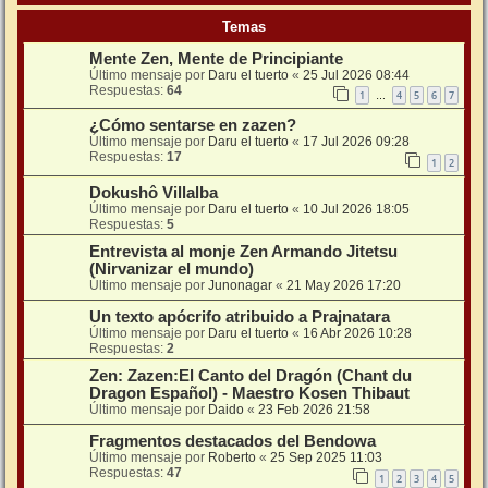
Temas
Mente Zen, Mente de Principiante
Último mensaje por
Daru el tuerto
«
25 Jul 2026 08:44
Respuestas:
64
1
4
5
6
7
…
¿Cómo sentarse en zazen?
Último mensaje por
Daru el tuerto
«
17 Jul 2026 09:28
Respuestas:
17
1
2
Dokushô Villalba
Último mensaje por
Daru el tuerto
«
10 Jul 2026 18:05
Respuestas:
5
Entrevista al monje Zen Armando Jitetsu
(Nirvanizar el mundo)
Último mensaje por
Junonagar
«
21 May 2026 17:20
Un texto apócrifo atribuido a Prajnatara
Último mensaje por
Daru el tuerto
«
16 Abr 2026 10:28
Respuestas:
2
Zen: Zazen:El Canto del Dragón (Chant du
Dragon Español) - Maestro Kosen Thibaut
Último mensaje por
Daido
«
23 Feb 2026 21:58
Fragmentos destacados del Bendowa
Último mensaje por
Roberto
«
25 Sep 2025 11:03
Respuestas:
47
1
2
3
4
5