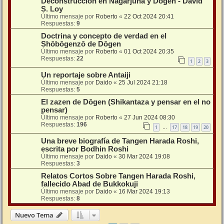
Deconstrucción en Nāgārjuna y Dōgen - David
S. Loy
Último mensaje por
Roberto
«
22 Oct 2024 20:41
Respuestas:
9
Doctrina y concepto de verdad en el
Shōbōgenzō de Dōgen
Último mensaje por
Roberto
«
01 Oct 2024 20:35
Respuestas:
22
1
2
3
Un reportaje sobre Antaiji
Último mensaje por
Daido
«
25 Jul 2024 21:18
Respuestas:
5
El zazen de Dōgen (Shikantaza y pensar en el no
pensar)
Último mensaje por
Roberto
«
27 Jun 2024 08:30
Respuestas:
196
1
17
18
19
20
…
Una breve biografía de Tangen Harada Roshi,
escrita por Bodhin Roshi
Último mensaje por
Daido
«
30 Mar 2024 19:08
Respuestas:
3
Relatos Cortos Sobre Tangen Harada Roshi,
fallecido Abad de Bukkokuji
Último mensaje por
Daido
«
16 Mar 2024 19:13
Respuestas:
8
Nuevo Tema