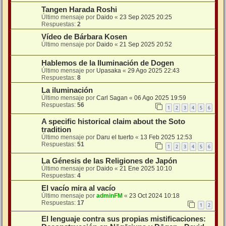
Tangen Harada Roshi
Último mensaje por
Daido
«
23 Sep 2025 20:25
Respuestas:
2
Vídeo de Bárbara Kosen
Último mensaje por
Daido
«
21 Sep 2025 20:52
Hablemos de la Iluminación de Dogen
Último mensaje por
Upasaka
«
29 Ago 2025 22:43
Respuestas:
8
La iluminación
Último mensaje por
Carl Sagan
«
06 Ago 2025 19:59
Respuestas:
56
1
2
3
4
5
6
A specific historical claim about the Soto
tradition
Último mensaje por
Daru el tuerto
«
13 Feb 2025 12:53
Respuestas:
51
1
2
3
4
5
6
La Génesis de las Religiones de Japón
Último mensaje por
Daido
«
21 Ene 2025 10:10
Respuestas:
4
El vacío mira al vacío
Último mensaje por
adminFM
«
23 Oct 2024 10:18
Respuestas:
17
1
2
El lenguaje contra sus propias mistificaciones: