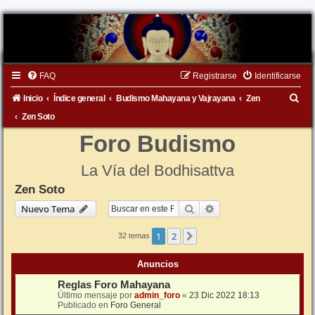
FAQ
Registrarse
Identificarse
B
Inicio
Índice general
Budismo Mahayana y Vajrayana
Zen
u
Zen Soto
s
Foro Budismo
c
La Vía del Bodhisattva
a
Zen Soto
r
Buscar
Búsqueda avanzada
Nuevo Tema
1
2
Siguiente
32 temas
Anuncios
Reglas Foro Mahayana
Último mensaje por
admin_foro
«
23 Dic 2022 18:13
Publicado en
Foro General