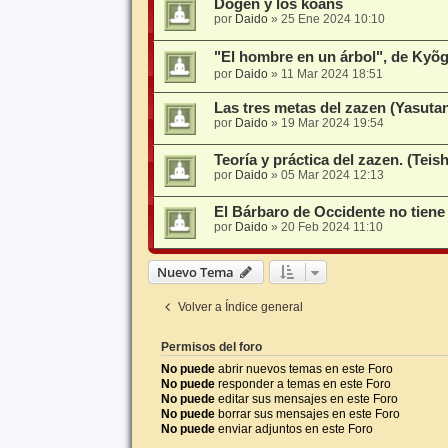
Dogen y los koans
por
Daido
»
25 Ene 2024 10:10
"El hombre en un árbol", de
por
Daido
»
11 Mar 2024 18:51
Las tres metas del zazen (Yasuta
por
Daido
»
19 Mar 2024 19:54
Teoría y práctica del zazen. (Tei
por
Daido
»
05 Mar 2024 12:13
El Bárbaro de Occidente no tiene
por
Daido
»
20 Feb 2024 11:10
Nuevo Tema
Volver a Índice general
Permisos del foro
No puede
abrir nuevos temas en este Foro
No puede
responder a temas en este Foro
No puede
editar sus mensajes en este Foro
No puede
borrar sus mensajes en este Foro
No puede
enviar adjuntos en este Foro