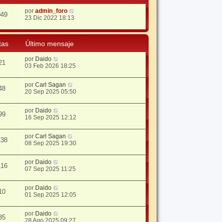
por
admin_foro
049
23 Dic 2022 18:13
tas
Último mensaje
por
Daido
21
03 Feb 2026 18:25
por
Carl Sagan
48
20 Sep 2025 05:50
por
Daido
99
16 Sep 2025 12:12
por
Carl Sagan
138
08 Sep 2025 19:30
por
Daido
116
07 Sep 2025 11:25
por
Daido
10
01 Sep 2025 12:05
por
Daido
35
28 Ago 2025 09:27