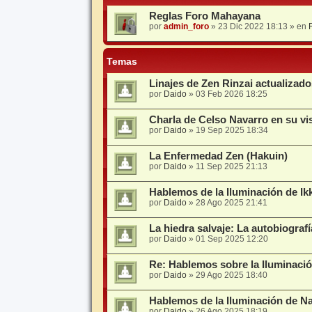
Reglas Foro Mahayana
por
admin_foro
»
23 Dic 2022 18:13
» en
Temas
Linajes de Zen Rinzai actualizad
por
Daido
»
03 Feb 2026 18:25
Charla de Celso Navarro en su vis
por
Daido
»
19 Sep 2025 18:34
La Enfermedad Zen (Hakuin)
por
Daido
»
11 Sep 2025 21:13
Hablemos de la Iluminación de Ik
por
Daido
»
28 Ago 2025 21:41
La hiedra salvaje: La autobiograf
por
Daido
»
01 Sep 2025 12:20
Re: Hablemos sobre la Iluminaci
por
Daido
»
29 Ago 2025 18:40
Hablemos de la Iluminación de N
por
Daido
»
26 Ago 2025 18:19