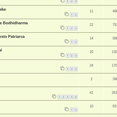
1
2
3
uike
11
49
1
2
 de Bodhidharma
22
75
1
2
3
exto Patriarca
14
58
1
2
l
20
13
1
2
3
24
17
1
2
3
2
39
41
26
1
2
3
4
5
10
93
1
2