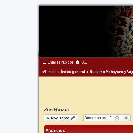
Enlaces rápidos
FAQ
Inicio
Índice general
Budismo Mahayana y Vaj
Zen Rinzai
Buscar
Bú
Nuevo Tema
Anuncios