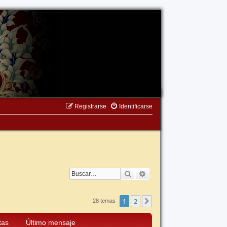
Registrarse
Identificarse
Buscar
Búsqueda avanzada
1
2
Siguiente
28 temas
tas
Último mensaje