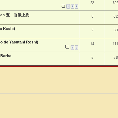
22
69
1
2
3
 Kyõgen 五 香嚴上樹
8
69
ni Roshi)
2
38
sho de Yasutani Roshi)
14
11
1
2
 Barba
5
51