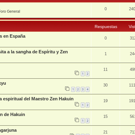
0
24
Foro General
Respuestas
Vis
os en España
0
31
ita a la sangha de Espíritu y Zen
1
24
11
49
1
2
kyu
30
11
1
2
3
4
ía espiritual del Maestro Zen Hakuin
19
19
1
2
ón de Hakuin
15
56
1
2
agarjuna
21
71