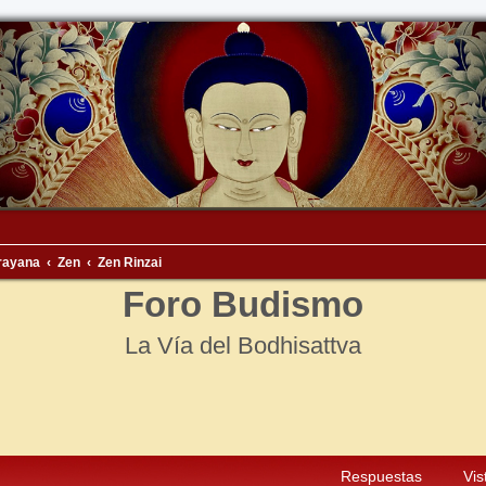
rayana
Zen
Zen Rinzai
Foro Budismo
La Vía del Bodhisattva
squeda avanzada
Respuestas
Vis