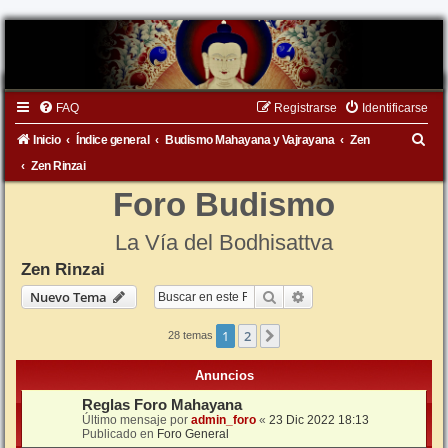
FAQ
Registrarse
Identificarse
B
Inicio
Índice general
Budismo Mahayana y Vajrayana
Zen
u
Zen Rinzai
s
Foro Budismo
c
La Vía del Bodhisattva
a
Zen Rinzai
r
Buscar
Búsqueda avanzada
Nuevo Tema
1
2
Siguiente
28 temas
Anuncios
Reglas Foro Mahayana
Último mensaje por
admin_foro
«
23 Dic 2022 18:13
Publicado en
Foro General