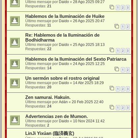
Último mensaje por
Daido
«
28 Ago 2025 09:27
Respuestas:
21
1
2
3
Hablemos de la Iluminación de Huike
Último mensaje por
Daido
«
26 Ago 2025 20:47
Respuestas:
11
1
2
Re: Hablemos de la Iluminación de
Bodhidharma
Último mensaje por
Daido
«
25 Ago 2025 18:13
Respuestas:
22
1
2
3
Hablemos de la Iluminación del Sexto Patriarca
Último mensaje por
Daido
«
24 Ago 2025 12:25
Respuestas:
14
1
2
Un sermón sobre el rostro original
Último mensaje por
Daido
«
14 Abr 2025 18:29
Respuestas:
20
1
2
3
Zen samurai. Hakuin.
Último mensaje por
Adán
«
20 Feb 2025 22:40
Respuestas:
24
1
2
3
Advertencias zen de Mumon.
Último mensaje por
Daido
«
10 Nov 2024 11:42
Respuestas:
2
LinJi Yixúan (臨済義玄)