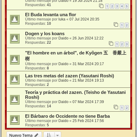
Último mensaje por
Daido
«
19 Jul 2024 21:18
Respuestas:
41
1
2
3
4
5
El Buda levanta una flor
Último mensaje por
luka
«
07 Jul 2024 20:35
Respuestas:
10
1
2
Dogen y los koans
Último mensaje por
Daido
«
26 Jun 2024 12:22
Respuestas:
22
1
2
3
"El hombre en un árbol", de Kyõgen 五 香嚴上
樹
Último mensaje por
Daido
«
31 Mar 2024 20:17
Respuestas:
8
Las tres metas del zazen (Yasutani Roshi)
Último mensaje por
Daido
«
21 Mar 2024 19:13
Respuestas:
2
Teoría y práctica del zazen. (Teisho de Yasutani
Roshi)
Último mensaje por
Daido
«
07 Mar 2024 17:39
Respuestas:
14
1
2
El Bárbaro de Occidente no tiene Barba
Último mensaje por
Daido
«
25 Feb 2024 17:56
Respuestas:
5
Nuevo Tema