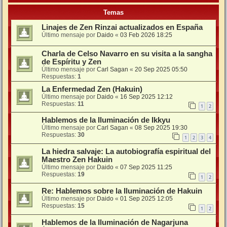
Temas
Linajes de Zen Rinzai actualizados en España
Último mensaje por
Daido
«
03 Feb 2026 18:25
Charla de Celso Navarro en su visita a la sangha
de Espíritu y Zen
Último mensaje por
Carl Sagan
«
20 Sep 2025 05:50
Respuestas:
1
La Enfermedad Zen (Hakuin)
Último mensaje por
Daido
«
16 Sep 2025 12:12
Respuestas:
11
1
2
Hablemos de la Iluminación de Ikkyu
Último mensaje por
Carl Sagan
«
08 Sep 2025 19:30
Respuestas:
30
1
2
3
4
La hiedra salvaje: La autobiografía espiritual del
Maestro Zen Hakuin
Último mensaje por
Daido
«
07 Sep 2025 11:25
Respuestas:
19
1
2
Re: Hablemos sobre la Iluminación de Hakuin
Último mensaje por
Daido
«
01 Sep 2025 12:05
Respuestas:
15
1
2
Hablemos de la Iluminación de Nagarjuna