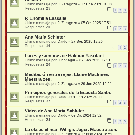
Último mensaje por
JLZaragoza
«
17 Ene 2026 16:13
Respuestas:
25
1
2
3
P. Enomilla Lassalle
Último mensaje por
JLZaragoza
«
05 Oct 2025 17:51
Respuestas:
20
1
2
3
Ana María Schluter
Último mensaje por
Daido
«
27 Sep 2025 12:20
Respuestas:
16
1
2
Luces y sombras de Hakuun Yasutani
Último mensaje por
Junonagar
«
07 Sep 2025 17:51
Respuestas:
20
1
2
3
Meditación entre rejas. Elaine Maclnnes.
Maestra zen.
Último mensaje por
JLZaragoza
«
29 Jun 2025 15:51
Principios generales de la Escuela Sanbo
Último mensaje por
Daido
«
01 Feb 2025 20:11
Respuestas:
27
1
2
3
Vídeo de Ana María Schluter
Último mensaje por
Daido
«
09 Dic 2024 22:52
Respuestas:
24
1
2
3
La ola es el mar. Willigis Jäger. Maestro zen.
Último mensaje por
JLZaragoza
«
17 Nov 2024 16:59