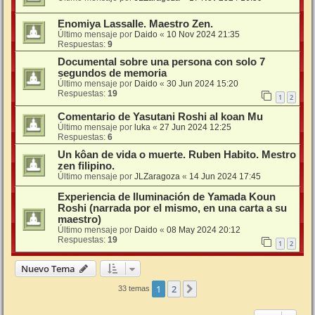
Enomiya Lassalle. Maestro Zen.
Último mensaje por
Daido
«
10 Nov 2024 21:35
Respuestas:
9
Documental sobre una persona con solo 7
segundos de memoria
Último mensaje por
Daido
«
30 Jun 2024 15:20
Respuestas:
19
1
2
Comentario de Yasutani Roshi al koan Mu
Último mensaje por
luka
«
27 Jun 2024 12:25
Respuestas:
6
Un kôan de vida o muerte. Ruben Habito. Mestro
zen filipino.
Último mensaje por
JLZaragoza
«
14 Jun 2024 17:45
Experiencia de Iluminación de Yamada Koun
Roshi (narrada por el mismo, en una carta a su
maestro)
Último mensaje por
Daido
«
08 May 2024 20:12
Respuestas:
19
1
2
Nuevo Tema
1
2
Siguiente
33 temas