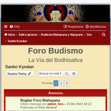
FAQ
Registrarse
Identificarse
B
Inicio
Índice general
Budismo Mahayana y Vajrayana
Zen
u
Sanbo Kyodan
s
Foro Budismo
c
La Vía del Bodhisattva
a
Sanbo Kyodan
r
Buscar
Búsqueda avanzada
Nuevo Tema
1
2
Siguiente
33 temas
Anuncios
Reglas Foro Mahayana
Último mensaje por
admin_foro
«
23 Dic 2022 18:13
Publicado en
Foro General