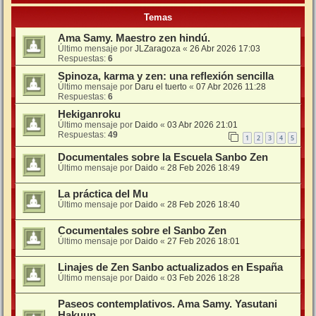
Temas
Ama Samy. Maestro zen hindú.
Último mensaje por
JLZaragoza
«
26 Abr 2026 17:03
Respuestas:
6
Spinoza, karma y zen: una reflexión sencilla
Último mensaje por
Daru el tuerto
«
07 Abr 2026 11:28
Respuestas:
6
Hekiganroku
Último mensaje por
Daido
«
03 Abr 2026 21:01
Respuestas:
49
1
2
3
4
5
Documentales sobre la Escuela Sanbo Zen
Último mensaje por
Daido
«
28 Feb 2026 18:49
La práctica del Mu
Último mensaje por
Daido
«
28 Feb 2026 18:40
Cocumentales sobre el Sanbo Zen
Último mensaje por
Daido
«
27 Feb 2026 18:01
Linajes de Zen Sanbo actualizados en España
Último mensaje por
Daido
«
03 Feb 2026 18:28
Paseos contemplativos. Ama Samy. Yasutani
Hakuun.