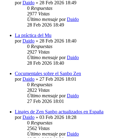
por
Daido
»
28 Feb 2026 18:49
0
Respuestas
2977
Vistas
Último mensaje
por
Daido
28 Feb 2026 18:49
La práctica del Mu
por
Daido
»
28 Feb 2026 18:40
0
Respuestas
2927
Vistas
Último mensaje
por
Daido
28 Feb 2026 18:40
Cocumentales sobre el Sanbo Zen
por
Daido
»
27 Feb 2026 18:01
0
Respuestas
2822
Vistas
Último mensaje
por
Daido
27 Feb 2026 18:01
Linajes de Zen Sanbo actualizados en España
por
Daido
»
03 Feb 2026 18:28
0
Respuestas
2562
Vistas
Último mensaje
por
Daido