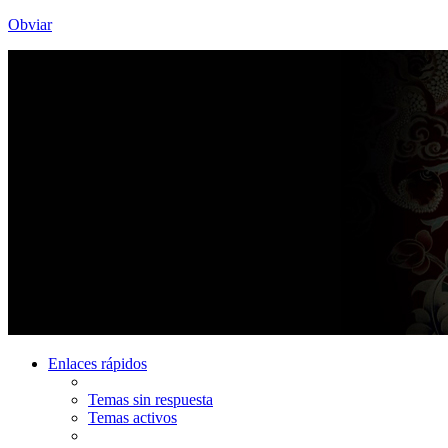
Obviar
Enlaces rápidos
Temas sin respuesta
Temas activos