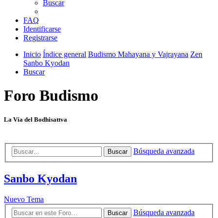
Buscar
FAQ
Identificarse
Registrarse
Inicio
Índice general
Budismo Mahayana y Vajrayana
Zen
Sanbo Kyodan
Buscar
Foro Budismo
La Vía del Bodhisattva
Búsqueda avanzada
Buscar
Sanbo Kyodan
Nuevo Tema
Búsqueda avanzada
Buscar