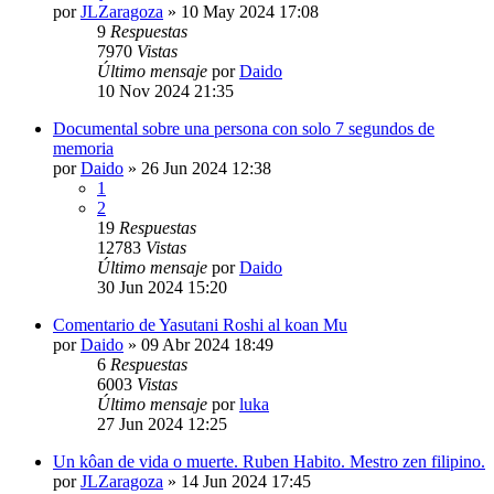
por
JLZaragoza
»
10 May 2024 17:08
9
Respuestas
7970
Vistas
Último mensaje
por
Daido
10 Nov 2024 21:35
Documental sobre una persona con solo 7 segundos de
memoria
por
Daido
»
26 Jun 2024 12:38
1
2
19
Respuestas
12783
Vistas
Último mensaje
por
Daido
30 Jun 2024 15:20
Comentario de Yasutani Roshi al koan Mu
por
Daido
»
09 Abr 2024 18:49
6
Respuestas
6003
Vistas
Último mensaje
por
luka
27 Jun 2024 12:25
Un kôan de vida o muerte. Ruben Habito. Mestro zen filipino.
por
JLZaragoza
»
14 Jun 2024 17:45