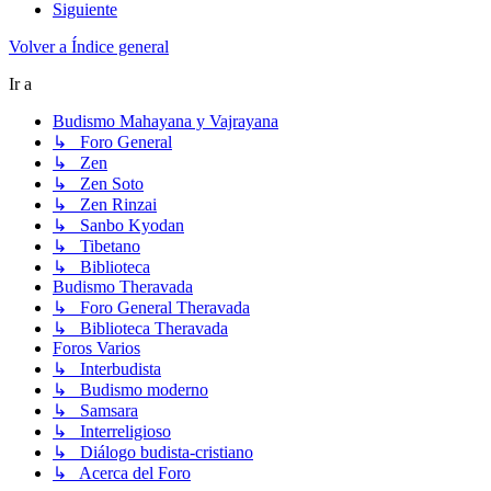
Siguiente
Volver a Índice general
Ir a
Budismo Mahayana y Vajrayana
↳ Foro General
↳ Zen
↳ Zen Soto
↳ Zen Rinzai
↳ Sanbo Kyodan
↳ Tibetano
↳ Biblioteca
Budismo Theravada
↳ Foro General Theravada
↳ Biblioteca Theravada
Foros Varios
↳ Interbudista
↳ Budismo moderno
↳ Samsara
↳ Interreligioso
↳ Diálogo budista-cristiano
↳ Acerca del Foro