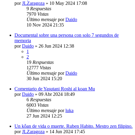
por
JLZaragoza
»
10 May 2024 17:08
9
Respuestas
7970
Vistas
Último mensaje
por
Daido
10 Nov 2024 21:35
Documental sobre una persona con solo 7 segundos de
memoria
por
Daido
»
26 Jun 2024 12:38
1
2
19
Respuestas
12777
Vistas
Último mensaje
por
Daido
30 Jun 2024 15:20
Comentario de Yasutani Roshi al koan Mu
por
Daido
»
09 Abr 2024 18:49
6
Respuestas
6003
Vistas
Último mensaje
por
luka
27 Jun 2024 12:25
Un kôan de vida o muerte. Ruben Habito. Mestro zen filipino.
por
JLZaragoza
»
14 Jun 2024 17:45