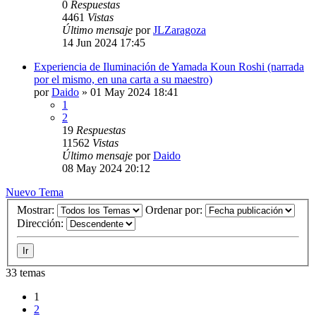
0
Respuestas
4461
Vistas
Último mensaje
por
JLZaragoza
14 Jun 2024 17:45
Experiencia de Iluminación de Yamada Koun Roshi (narrada
por el mismo, en una carta a su maestro)
por
Daido
»
01 May 2024 18:41
1
2
19
Respuestas
11562
Vistas
Último mensaje
por
Daido
08 May 2024 20:12
Nuevo Tema
Mostrar:
Ordenar por:
Dirección:
33 temas
1
2