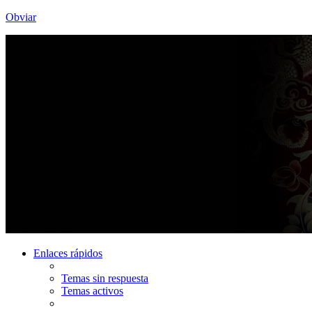
Obviar
Enlaces rápidos
Temas sin respuesta
Temas activos