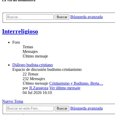
La Vía del Bodhisattva
Búsqueda avanzada
Buscar
Interreligioso
Foro
Temas
Mensajes
Último mensaje
Diálogo budista-cristiano
Espacio de discusión budismo-cristianismo
22
Temas
232
Mensajes
Último mensaje
Cristianismo y Budismo. Berta…
por
JLZaragoza
Ver último mensaje
04 Jul 2026 16:10
Nuevo Tema
Búsqueda avanzada
Buscar