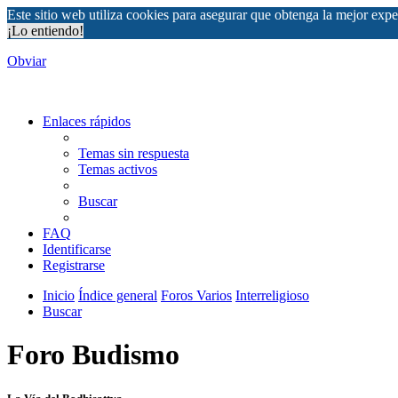
Este sitio web utiliza cookies para asegurar que obtenga la mejor expe
¡Lo entiendo!
Obviar
Enlaces rápidos
Temas sin respuesta
Temas activos
Buscar
FAQ
Identificarse
Registrarse
Inicio
Índice general
Foros Varios
Interreligioso
Buscar
Foro Budismo