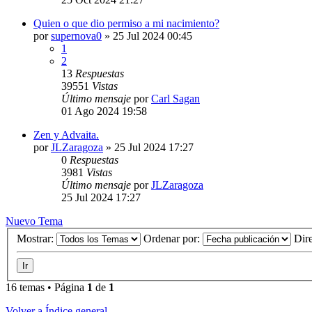
Quien o que dio permiso a mi nacimiento?
por
supernova0
»
25 Jul 2024 00:45
1
2
13
Respuestas
39551
Vistas
Último mensaje
por
Carl Sagan
01 Ago 2024 19:58
Zen y Advaita.
por
JLZaragoza
»
25 Jul 2024 17:27
0
Respuestas
3981
Vistas
Último mensaje
por
JLZaragoza
25 Jul 2024 17:27
Nuevo Tema
Mostrar:
Ordenar por:
Dir
16 temas • Página
1
de
1
Volver a Índice general