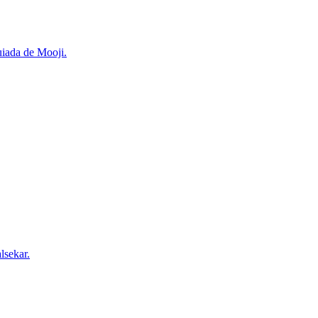
uiada de Mooji.
lsekar.