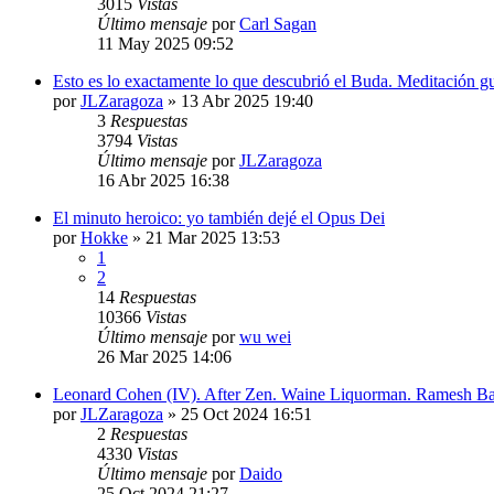
3015
Vistas
Último mensaje
por
Carl Sagan
11 May 2025 09:52
Esto es lo exactamente lo que descubrió el Buda. Meditación g
por
JLZaragoza
»
13 Abr 2025 19:40
3
Respuestas
3794
Vistas
Último mensaje
por
JLZaragoza
16 Abr 2025 16:38
El minuto heroico: yo también dejé el Opus Dei
por
Hokke
»
21 Mar 2025 13:53
1
2
14
Respuestas
10366
Vistas
Último mensaje
por
wu wei
26 Mar 2025 14:06
Leonard Cohen (IV). After Zen. Waine Liquorman. Ramesh Ba
por
JLZaragoza
»
25 Oct 2024 16:51
2
Respuestas
4330
Vistas
Último mensaje
por
Daido
25 Oct 2024 21:27