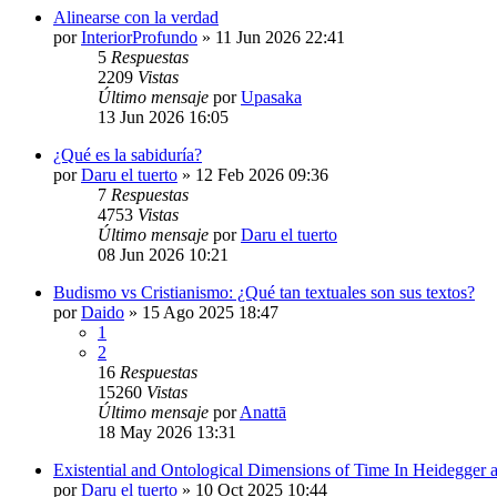
Alinearse con la verdad
por
InteriorProfundo
»
11 Jun 2026 22:41
5
Respuestas
2209
Vistas
Último mensaje
por
Upasaka
13 Jun 2026 16:05
¿Qué es la sabiduría?
por
Daru el tuerto
»
12 Feb 2026 09:36
7
Respuestas
4753
Vistas
Último mensaje
por
Daru el tuerto
08 Jun 2026 10:21
Budismo vs Cristianismo: ¿Qué tan textuales son sus textos?
por
Daido
»
15 Ago 2025 18:47
1
2
16
Respuestas
15260
Vistas
Último mensaje
por
Anattā
18 May 2026 13:31
Existential and Ontological Dimensions of Time In Heidegger
por
Daru el tuerto
»
10 Oct 2025 10:44