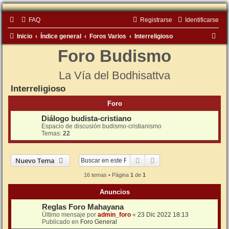
FAQ
Registrarse
Identificarse
B
Inicio
Índice general
Foros Varios
Interreligioso
u
Foro Budismo
s
La Vía del Bodhisattva
c
Interreligioso
a
r
Foro
Diálogo budista-cristiano
Espacio de discusión budismo-cristianismo
Temas:
22
Buscar
Búsqueda avanzada
Nuevo Tema
16 temas • Página
1
de
1
Anuncios
Reglas Foro Mahayana
Último mensaje por
admin_foro
«
23 Dic 2022 18:13
Publicado en
Foro General