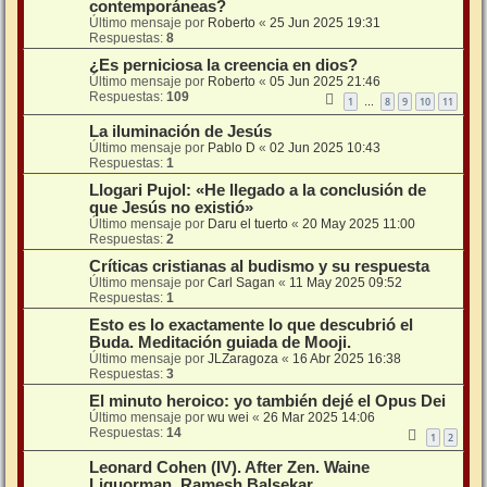
contemporáneas?
Último mensaje por
Roberto
«
25 Jun 2025 19:31
Respuestas:
8
¿Es perniciosa la creencia en dios?
Último mensaje por
Roberto
«
05 Jun 2025 21:46
Respuestas:
109
1
8
9
10
11
…
La iluminación de Jesús
Último mensaje por
Pablo D
«
02 Jun 2025 10:43
Respuestas:
1
Llogari Pujol: «He llegado a la conclusión de
que Jesús no existió»
Último mensaje por
Daru el tuerto
«
20 May 2025 11:00
Respuestas:
2
Críticas cristianas al budismo y su respuesta
Último mensaje por
Carl Sagan
«
11 May 2025 09:52
Respuestas:
1
Esto es lo exactamente lo que descubrió el
Buda. Meditación guiada de Mooji.
Último mensaje por
JLZaragoza
«
16 Abr 2025 16:38
Respuestas:
3
El minuto heroico: yo también dejé el Opus Dei
Último mensaje por
wu wei
«
26 Mar 2025 14:06
Respuestas:
14
1
2
Leonard Cohen (IV). After Zen. Waine
Liquorman. Ramesh Balsekar.