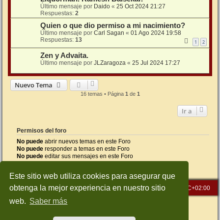
Último mensaje por
Daido
«
25 Oct 2024 21:27
Respuestas:
2
Quien o que dio permiso a mi nacimiento?
Último mensaje por
Carl Sagan
«
01 Ago 2024 19:58
Respuestas:
13
1
2
Zen y Advaita.
Último mensaje por
JLZaragoza
«
25 Jul 2024 17:27
Nuevo Tema
16 temas • Página
1
de
1
Ir a
Permisos del foro
No puede
abrir nuevos temas en este Foro
No puede
responder a temas en este Foro
No puede
editar sus mensajes en este Foro
No puede
borrar sus mensajes en este Foro
No puede
enviar adjuntos en este Foro
Este sitio web utiliza cookies para asegurar que
obtenga la mejor experiencia en nuestro sitio
Inicio
Índice general
Todos los horarios son
UTC+02:00
web.
Saber más
Desarrollado por
phpBB
® Forum Software © phpBB Limited
Traducción al español por
phpBB España