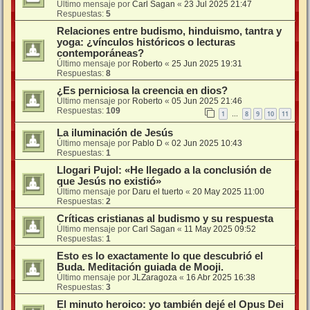
Último mensaje por
Carl Sagan
«
23 Jul 2025 21:47
Respuestas:
5
Relaciones entre budismo, hinduismo, tantra y
yoga: ¿vínculos históricos o lecturas
contemporáneas?
Último mensaje por
Roberto
«
25 Jun 2025 19:31
Respuestas:
8
¿Es perniciosa la creencia en dios?
Último mensaje por
Roberto
«
05 Jun 2025 21:46
Respuestas:
109
1
8
9
10
11
…
La iluminación de Jesús
Último mensaje por
Pablo D
«
02 Jun 2025 10:43
Respuestas:
1
Llogari Pujol: «He llegado a la conclusión de
que Jesús no existió»
Último mensaje por
Daru el tuerto
«
20 May 2025 11:00
Respuestas:
2
Críticas cristianas al budismo y su respuesta
Último mensaje por
Carl Sagan
«
11 May 2025 09:52
Respuestas:
1
Esto es lo exactamente lo que descubrió el
Buda. Meditación guiada de Mooji.
Último mensaje por
JLZaragoza
«
16 Abr 2025 16:38
Respuestas:
3
El minuto heroico: yo también dejé el Opus Dei