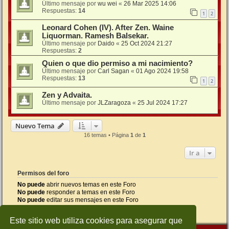
Último mensaje por
wu wei
«
26 Mar 2025 14:06
Respuestas:
14
1
2
Leonard Cohen (IV). After Zen. Waine
Liquorman. Ramesh Balsekar.
Último mensaje por
Daido
«
25 Oct 2024 21:27
Respuestas:
2
Quien o que dio permiso a mi nacimiento?
Último mensaje por
Carl Sagan
«
01 Ago 2024 19:58
Respuestas:
13
1
2
Zen y Advaita.
Último mensaje por
JLZaragoza
«
25 Jul 2024 17:27
Nuevo Tema
16 temas • Página
1
de
1
Ir a
Permisos del foro
No puede
abrir nuevos temas en este Foro
No puede
responder a temas en este Foro
No puede
editar sus mensajes en este Foro
No puede
borrar sus mensajes en este Foro
No puede
enviar adjuntos en este Foro
Este sitio web utiliza cookies para asegurar que