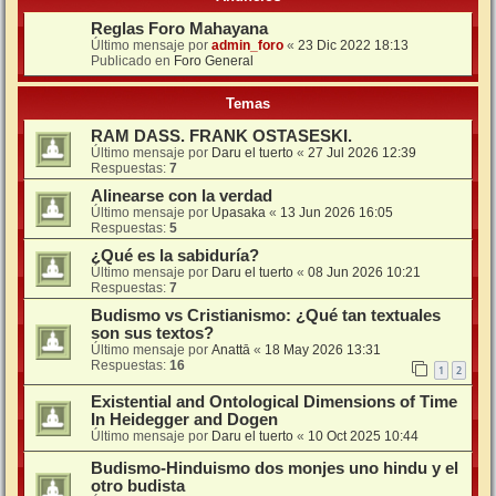
Reglas Foro Mahayana
Último mensaje por
admin_foro
«
23 Dic 2022 18:13
Publicado en
Foro General
Temas
RAM DASS. FRANK OSTASESKI.
Último mensaje por
Daru el tuerto
«
27 Jul 2026 12:39
Respuestas:
7
Alinearse con la verdad
Último mensaje por
Upasaka
«
13 Jun 2026 16:05
Respuestas:
5
¿Qué es la sabiduría?
Último mensaje por
Daru el tuerto
«
08 Jun 2026 10:21
Respuestas:
7
Budismo vs Cristianismo: ¿Qué tan textuales
son sus textos?
Último mensaje por
Anattā
«
18 May 2026 13:31
Respuestas:
16
1
2
Existential and Ontological Dimensions of Time
In Heidegger and Dogen
Último mensaje por
Daru el tuerto
«
10 Oct 2025 10:44
Budismo-Hinduismo dos monjes uno hindu y el
otro budista