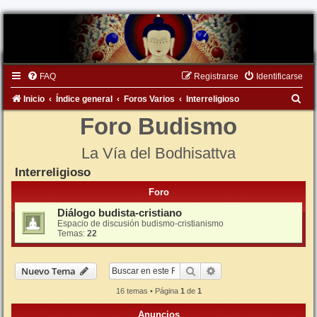
FAQ
Registrarse
Identificarse
B
Inicio
Índice general
Foros Varios
Interreligioso
u
Foro Budismo
s
La Vía del Bodhisattva
c
Interreligioso
a
r
Foro
Diálogo budista-cristiano
Espacio de discusión budismo-cristianismo
Temas:
22
Buscar
Búsqueda avanzada
Nuevo Tema
16 temas • Página
1
de
1
Anuncios