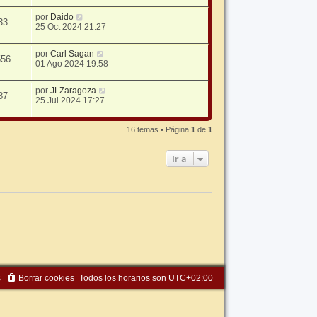
por
Daido
33
25 Oct 2024 21:27
por
Carl Sagan
556
01 Ago 2024 19:58
por
JLZaragoza
87
25 Jul 2024 17:27
16 temas • Página
1
de
1
Ir a
s
Borrar cookies
Todos los horarios son
UTC+02:00