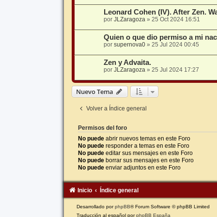
Leonard Cohen (IV). After Zen. 
por
JLZaragoza
»
25 Oct 2024 16:51
Quien o que dio permiso a mi na
por
supernova0
»
25 Jul 2024 00:45
Zen y Advaita.
por
JLZaragoza
»
25 Jul 2024 17:27
Nuevo Tema
Volver a Índice general
Permisos del foro
No puede
abrir nuevos temas en este Foro
No puede
responder a temas en este Foro
No puede
editar sus mensajes en este Foro
No puede
borrar sus mensajes en este Foro
No puede
enviar adjuntos en este Foro
Inicio
Índice general
Desarrollado por
phpBB
® Forum Software © phpBB Limited
Traducción al español por
phpBB España