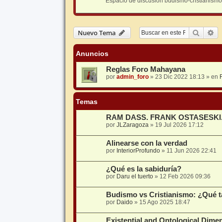
Espacio de discusión budismo-cristianismo
Buscar
Bú
Nuevo Tema
Anuncios
Reglas Foro Mahayana
por
admin_foro
»
23 Dic 2022 18:13
» en
Temas
RAM DASS. FRANK OSTASESKI
por
JLZaragoza
»
19 Jul 2026 17:12
Alinearse con la verdad
por
InteriorProfundo
»
11 Jun 2026 22:41
¿Qué es la sabiduría?
por
Daru el tuerto
»
12 Feb 2026 09:36
Budismo vs Cristianismo: ¿Qué ta
por
Daido
»
15 Ago 2025 18:47
Existential and Ontological Dime