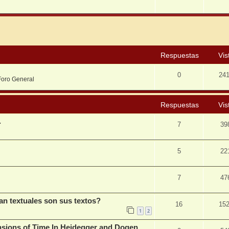
squeda avanzada
Respuestas
Vis
0
24
Foro General
Respuestas
Vis
.
7
39
5
22
7
47
n textuales son sus textos?
16
15
1
2
nsions of Time In Heidegger and Dogen