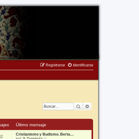
Registrarse
Identificarse
Buscar
Búsqueda avanzada
ajes
Último mensaje
Cristianismo y Budismo. Berta…
32
V
por
JLZaragoza