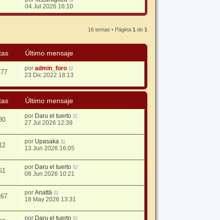
e
04 Jul 2026 16:10
r
ú
l
16 temas • Página
1
de
1
t
i
m
tas
Último mensaje
o
m
e
por
admin_foro
177
n
23 Dic 2022 18:13
s
a
j
tas
Último mensaje
e
por
Daru el tuerto
80
27 Jul 2026 12:39
por
Upasaka
12
13 Jun 2026 16:05
por
Daru el tuerto
61
08 Jun 2026 10:21
por
Anattā
267
18 May 2026 13:31
por
Daru el tuerto