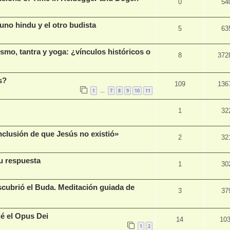
0
54
o hindu y el otro budista
5
63
smo, tantra y yoga: ¿vínculos históricos o
8
372
s?
109
136
1
7
8
9
10
11
…
1
32
onclusión de que Jesús no existió»
2
32
su respuesta
1
30
scubrió el Buda. Meditación guiada de
3
37
jé el Opus Dei
14
10
1
2