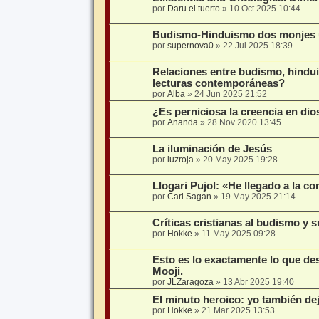
por
Daru el tuerto
»
10 Oct 2025 10:44
Budismo-Hinduismo dos monjes un
por
supernova0
»
22 Jul 2025 18:39
Relaciones entre budismo, hindui
lecturas contemporáneas?
por
Alba
»
24 Jun 2025 21:52
¿Es perniciosa la creencia en dio
por
Ananda
»
28 Nov 2020 13:45
La iluminación de Jesús
por
luzroja
»
20 May 2025 19:28
Llogari Pujol: «He llegado a la c
por
Carl Sagan
»
19 May 2025 21:14
Críticas cristianas al budismo y 
por
Hokke
»
11 May 2025 09:28
Esto es lo exactamente lo que de
Mooji.
por
JLZaragoza
»
13 Abr 2025 19:40
El minuto heroico: yo también de
por
Hokke
»
21 Mar 2025 13:53