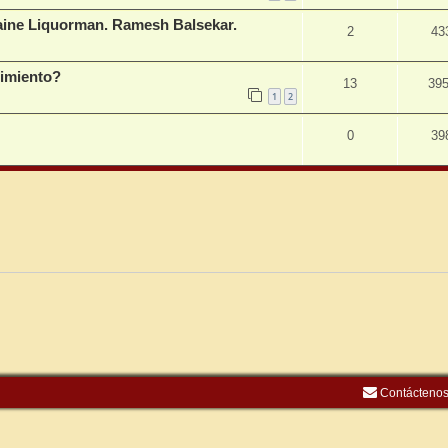
Waine Liquorman. Ramesh Balsekar.
2
43
cimiento?
13
39
1
2
0
39
Contácteno