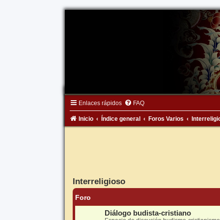
Enlaces rápidos
FAQ
Inicio
Índice general
Foros Varios
Interrelig
Interreligioso
Foro
Diálogo budista-cristiano