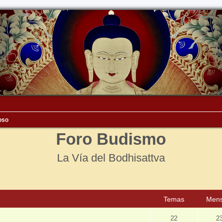
ioso
Foro Budismo
La Vía del Bodhisattva
Temas
Mens
22
2