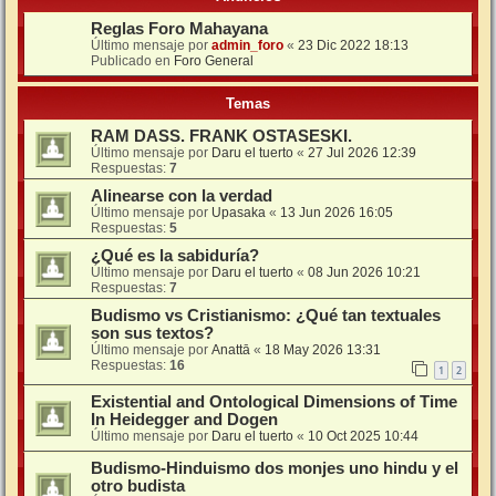
Reglas Foro Mahayana
Último mensaje por
admin_foro
«
23 Dic 2022 18:13
Publicado en
Foro General
Temas
RAM DASS. FRANK OSTASESKI.
Último mensaje por
Daru el tuerto
«
27 Jul 2026 12:39
Respuestas:
7
Alinearse con la verdad
Último mensaje por
Upasaka
«
13 Jun 2026 16:05
Respuestas:
5
¿Qué es la sabiduría?
Último mensaje por
Daru el tuerto
«
08 Jun 2026 10:21
Respuestas:
7
Budismo vs Cristianismo: ¿Qué tan textuales
son sus textos?
Último mensaje por
Anattā
«
18 May 2026 13:31
Respuestas:
16
1
2
Existential and Ontological Dimensions of Time
In Heidegger and Dogen
Último mensaje por
Daru el tuerto
«
10 Oct 2025 10:44
Budismo-Hinduismo dos monjes uno hindu y el
otro budista