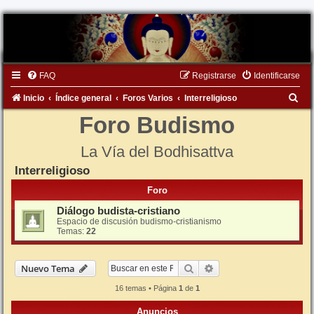
FAQ
Registrarse
Identificarse
B
Inicio
Índice general
Foros Varios
Interreligioso
u
Foro Budismo
s
La Vía del Bodhisattva
c
Interreligioso
a
r
Foro
Diálogo budista-cristiano
Espacio de discusión budismo-cristianismo
Temas:
22
Buscar
Búsqueda avanzada
Nuevo Tema
16 temas • Página
1
de
1
Anuncios