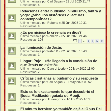
Último mensaje por
Carl Sagan
«
23 Jul 2025 21:47
Respuestas:
5
Relaciones entre budismo, hinduismo, tantra y
yoga: ¿vínculos históricos o lecturas
contemporáneas?
Último mensaje por
Roberto
«
25 Jun 2025 19:31
Respuestas:
8
¿Es perniciosa la creencia en dios?
Último mensaje por
Roberto
«
05 Jun 2025 21:46
Respuestas:
109
1
8
9
10
11
…
La iluminación de Jesús
Último mensaje por
Pablo D
«
02 Jun 2025 10:43
Respuestas:
1
Llogari Pujol: «He llegado a la conclusión de
que Jesús no existió»
Último mensaje por
Daru el tuerto
«
20 May 2025 11:00
Respuestas:
2
Críticas cristianas al budismo y su respuesta
Último mensaje por
Carl Sagan
«
11 May 2025 09:52
Respuestas:
1
Esto es lo exactamente lo que descubrió el
Buda. Meditación guiada de Mooji.
Último mensaje por
JLZaragoza
«
16 Abr 2025 16:38
Respuestas:
3
El minuto heroico: yo también dejé el Opus Dei