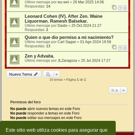
Último mensaje por
wu wei
«
26 Mar 2025 14:06
Respuestas:
14
1
2
Leonard Cohen (IV). After Zen. Waine
Liquorman. Ramesh Balsekar.
Último mensaje por
Daido
«
25 Oct 2024 21:27
Respuestas:
2
Quien o que dio permiso a mi nacimiento?
Último mensaje por
Carl Sagan
«
01 Ago 2024 19:58
Respuestas:
13
1
2
Zen y Advaita.
Último mensaje por
JLZaragoza
«
25 Jul 2024 17:27
Nuevo Tema
16 temas • Página
1
de
1
Ir a
Permisos del foro
No puede
abrir nuevos temas en este Foro
No puede
responder a temas en este Foro
No puede
editar sus mensajes en este Foro
No puede
borrar sus mensajes en este Foro
No puede
enviar adjuntos en este Foro
Este sitio web utiliza cookies para asegurar que