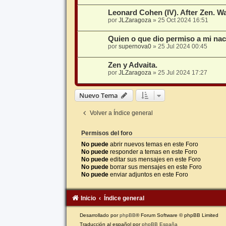
Leonard Cohen (IV). After Zen. 
por
JLZaragoza
»
25 Oct 2024 16:51
Quien o que dio permiso a mi na
por
supernova0
»
25 Jul 2024 00:45
Zen y Advaita.
por
JLZaragoza
»
25 Jul 2024 17:27
Nuevo Tema
Volver a Índice general
Permisos del foro
No puede
abrir nuevos temas en este Foro
No puede
responder a temas en este Foro
No puede
editar sus mensajes en este Foro
No puede
borrar sus mensajes en este Foro
No puede
enviar adjuntos en este Foro
Inicio
Índice general
Desarrollado por
phpBB
® Forum Software © phpBB Limited
Traducción al español por
phpBB España