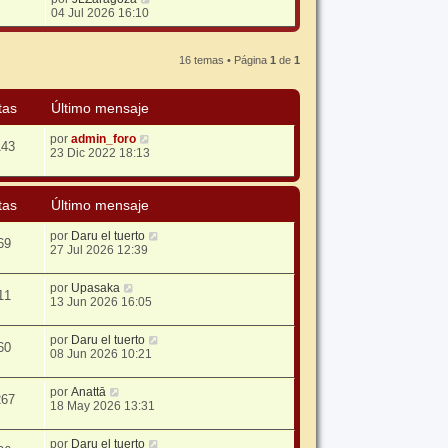
e
04 Jul 2026 16:10
r
ú
l
16 temas • Página
1
de
1
t
i
m
tas
Último mensaje
o
m
e
por
admin_foro
143
n
23 Dic 2022 18:13
s
a
j
tas
Último mensaje
e
por
Daru el tuerto
69
27 Jul 2026 12:39
por
Upasaka
11
13 Jun 2026 16:05
por
Daru el tuerto
60
08 Jun 2026 10:21
por
Anattā
267
18 May 2026 13:31
por
Daru el tuerto