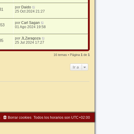
por
Daido
31
25 Oct 2024 21:27
por
Carl Sagan
553
01 Ago 2024 19:58
por
JLZaragoza
85
25 Jul 2024 17:27
16 temas • Página
1
de
1
Ir a
s
Borrar cookies
Todos los horarios son
UTC+02:00