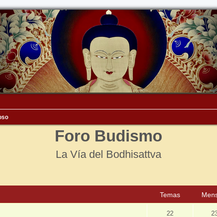
ioso
Foro Budismo
La Vía del Bodhisattva
Temas
Mens
22
2