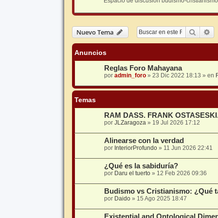
Espacio de discusión budismo-cristianismo
Buscar
Bú
Nuevo Tema
Anuncios
Reglas Foro Mahayana
por
admin_foro
»
23 Dic 2022 18:13
» en
Temas
RAM DASS. FRANK OSTASESKI
por
JLZaragoza
»
19 Jul 2026 17:12
Alinearse con la verdad
por
InteriorProfundo
»
11 Jun 2026 22:41
¿Qué es la sabiduría?
por
Daru el tuerto
»
12 Feb 2026 09:36
Budismo vs Cristianismo: ¿Qué ta
por
Daido
»
15 Ago 2025 18:47
Existential and Ontological Dime