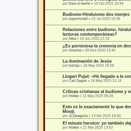
por
Daru el tuerto
»
10 Oct 2025 10:44
Budismo-Hinduismo dos monjes un
por
supernova0
»
22 Jul 2025 18:39
Relaciones entre budismo, hindui
lecturas contemporáneas?
por
Alba
»
24 Jun 2025 21:52
¿Es perniciosa la creencia en dio
por
Ananda
»
28 Nov 2020 13:45
La iluminación de Jesús
por
luzroja
»
20 May 2025 19:28
Llogari Pujol: «He llegado a la c
por
Carl Sagan
»
19 May 2025 21:14
Críticas cristianas al budismo y 
por
Hokke
»
11 May 2025 09:28
Esto es lo exactamente lo que de
Mooji.
por
JLZaragoza
»
13 Abr 2025 19:40
El minuto heroico: yo también de
por
Hokke
»
21 Mar 2025 13:53