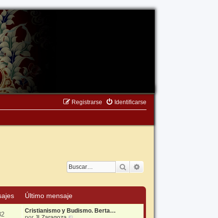
Registrarse
Identificarse
Buscar
Búsqueda avanzada
ajes
Último mensaje
Cristianismo y Budismo. Berta…
32
V
por
JLZaragoza