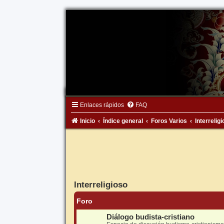
Enlaces rápidos
FAQ
Inicio
Índice general
Foros Varios
Interrelig
Interreligioso
Foro
Diálogo budista-cristiano