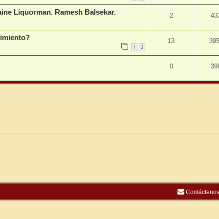
Waine Liquorman. Ramesh Balsekar.
2
43
cimiento?
13
39
1
2
0
39
Contácteno