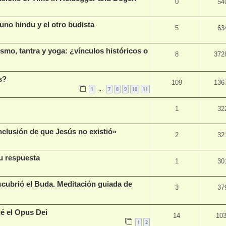
0
54
o hindu y el otro budista
5
63
smo, tantra y yoga: ¿vínculos históricos o
8
372
s?
109
136
1
7
8
9
10
11
…
1
32
onclusión de que Jesús no existió»
2
32
su respuesta
1
30
scubrió el Buda. Meditación guiada de
3
37
jé el Opus Dei
14
10
1
2