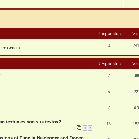
squeda avanzada
Respuestas
Vis
0
24
Foro General
Respuestas
Vis
.
7
39
5
22
7
47
n textuales son sus textos?
16
15
1
2
nsions of Time In Heidegger and Dogen