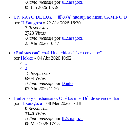
Último mensaje
por
JLZaragoza
05 Jun 2026 15:59
UN RAYO DE LUZ 一筋の光 hitosuji no hikari CAMINO 
por
JLZaragoza
»
22 Abr 2026 16:20
2
Respuestas
2723
Vistas
Último mensaje
por
JLZaragoza
23 Abr 2026 16:47
¿Budistas católicos? Una crítica al "zen cristiano"
por
Hokke
»
04 Abr 2026 10:02
1
2
15
Respuestas
6804
Vistas
Último mensaje
por
Daido
07 Abr 2026 11:26
Budismo y Cristianismo. Qué los une. Dónde se encuentran. T
por
JLZaragoza
»
08 Mar 2026 17:18
0
Respuestas
3140
Vistas
Último mensaje
por
JLZaragoza
08 Mar 2026 17:18