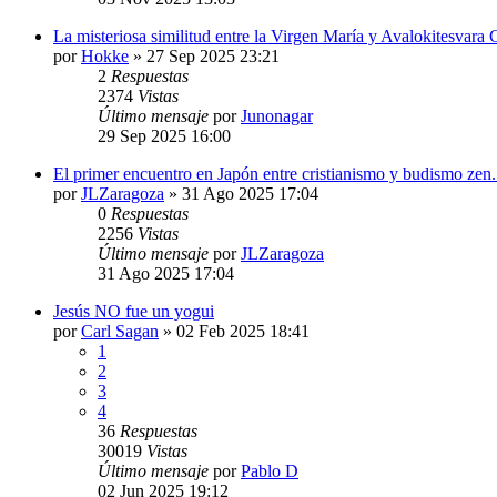
La misteriosa similitud entre la Virgen María y Avalokitesvara
por
Hokke
»
27 Sep 2025 23:21
2
Respuestas
2374
Vistas
Último mensaje
por
Junonagar
29 Sep 2025 16:00
El primer encuentro en Japón entre cristianismo y budismo zen.
por
JLZaragoza
»
31 Ago 2025 17:04
0
Respuestas
2256
Vistas
Último mensaje
por
JLZaragoza
31 Ago 2025 17:04
Jesús NO fue un yogui
por
Carl Sagan
»
02 Feb 2025 18:41
1
2
3
4
36
Respuestas
30019
Vistas
Último mensaje
por
Pablo D
02 Jun 2025 19:12