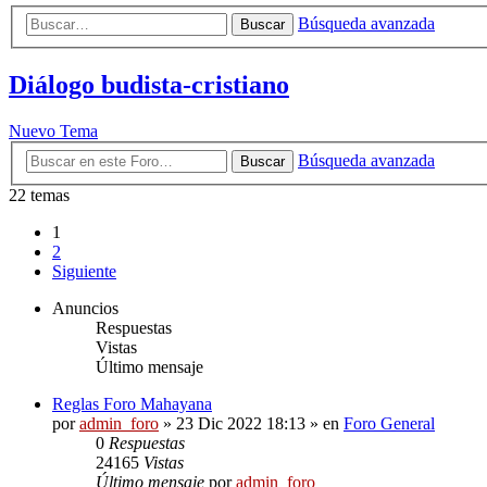
Búsqueda avanzada
Buscar
Diálogo budista-cristiano
Nuevo Tema
Búsqueda avanzada
Buscar
22 temas
1
2
Siguiente
Anuncios
Respuestas
Vistas
Último mensaje
Reglas Foro Mahayana
por
admin_foro
»
23 Dic 2022 18:13
» en
Foro General
0
Respuestas
24165
Vistas
Último mensaje
por
admin_foro