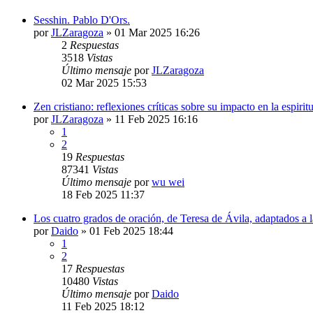
Sesshin. Pablo D'Ors.
por
JLZaragoza
»
01 Mar 2025 16:26
2
Respuestas
3518
Vistas
Último mensaje
por
JLZaragoza
02 Mar 2025 15:53
Zen cristiano: reflexiones críticas sobre su impacto en la espirit
por
JLZaragoza
»
11 Feb 2025 16:16
1
2
19
Respuestas
87341
Vistas
Último mensaje
por
wu wei
18 Feb 2025 11:37
Los cuatro grados de oración, de Teresa de Ávila, adaptados a 
por
Daido
»
01 Feb 2025 18:44
1
2
17
Respuestas
10480
Vistas
Último mensaje
por
Daido
11 Feb 2025 18:12