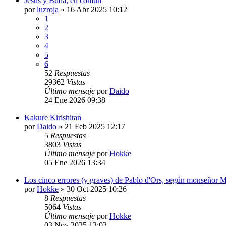
Jesús y Buda, en común
por
luzroja
»
16 Abr 2025 10:12
1
2
3
4
5
6
52
Respuestas
29362
Vistas
Último mensaje
por
Daido
24 Ene 2026 09:38
Kakure Kirishitan
por
Daido
»
21 Feb 2025 12:17
5
Respuestas
3803
Vistas
Último mensaje
por
Hokke
05 Ene 2026 13:34
Los cinco errores (y graves) de Pablo d'Ors, según monseñor M
por
Hokke
»
30 Oct 2025 10:26
8
Respuestas
5064
Vistas
Último mensaje
por
Hokke
03 Nov 2025 13:03