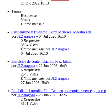
23 Dic 2022 18:13
Temas
Respuestas
Vistas
Último mensaje
Cristianismo y Budismo. Berta Meneses. Maestra zen.
por
JLZaragoza
»
04 Jul 2026 16:10
0
Respuestas
3594
Vistas
Último mensaje
por
JLZaragoza
04 Jul 2026 16:10
Ejercicios de contemplación. Fraz Jalics.
por
JLZaragoza
»
22 Jun 2026 16:49
6
Respuestas
2648
Vistas
Último mensaje
por
JLZaragoza
27 Jun 2026 15:49
En el día del orgullo. Fran Bennett, ex monje trapense, guía esp
por
JLZaragoza
»
28 Jun 2025 16:26
2
Respuestas
3121
Vistas