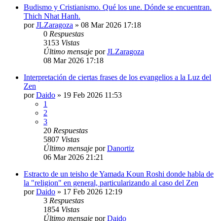
Budismo y Cristianismo. Qué los une. Dónde se encuentran.
Thich Nhat Hanh.
por
JLZaragoza
»
08 Mar 2026 17:18
0
Respuestas
3153
Vistas
Último mensaje
por
JLZaragoza
08 Mar 2026 17:18
Interpretación de ciertas frases de los evangelios a la Luz del
Zen
por
Daido
»
19 Feb 2026 11:53
1
2
3
20
Respuestas
5807
Vistas
Último mensaje
por
Danortiz
06 Mar 2026 21:21
Estracto de un teisho de Yamada Koun Roshi donde habla de
la "religion" en general, particularizando al caso del Zen
por
Daido
»
17 Feb 2026 12:19
3
Respuestas
1854
Vistas
Último mensaje
por
Daido