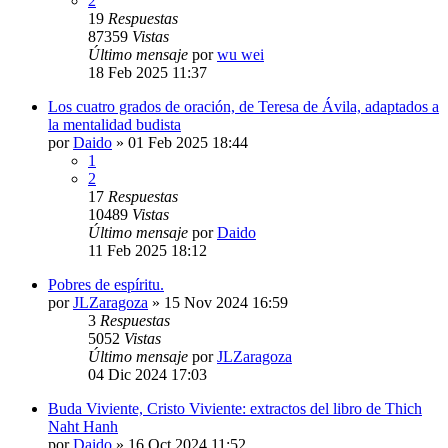
2
19
Respuestas
87359
Vistas
Último mensaje
por
wu wei
18 Feb 2025 11:37
Los cuatro grados de oración, de Teresa de Ávila, adaptados a
la mentalidad budista
por
Daido
»
01 Feb 2025 18:44
1
2
17
Respuestas
10489
Vistas
Último mensaje
por
Daido
11 Feb 2025 18:12
Pobres de espíritu.
por
JLZaragoza
»
15 Nov 2024 16:59
3
Respuestas
5052
Vistas
Último mensaje
por
JLZaragoza
04 Dic 2024 17:03
Buda Viviente, Cristo Viviente: extractos del libro de Thich
Naht Hanh
por
Daido
»
16 Oct 2024 11:52