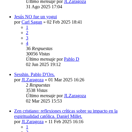
Último mensaje
por
JLZaragoza
31 Ago 2025 17:04
Jesús NO fue un yogui
por
Carl Sagan
»
02 Feb 2025 18:41
1
2
3
4
36
Respuestas
30056
Vistas
Último mensaje
por
Pablo D
02 Jun 2025 19:12
Sesshin. Pablo D'Ors.
por
JLZaragoza
»
01 Mar 2025 16:26
2
Respuestas
3538
Vistas
Último mensaje
por
JLZaragoza
02 Mar 2025 15:53
Zen cristiano: reflexiones críticas sobre su impacto en la
espiritualidad católica. Daniel Millet.
por
JLZaragoza
»
11 Feb 2025 16:16
1