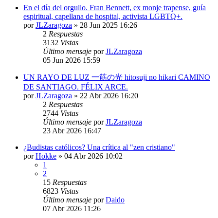
En el día del orgullo. Fran Bennett, ex monje trapense, guía
espiritual, capellana de hospital, activista LGBTQ+.
por
JLZaragoza
»
28 Jun 2025 16:26
2
Respuestas
3132
Vistas
Último mensaje
por
JLZaragoza
05 Jun 2026 15:59
UN RAYO DE LUZ 一筋の光 hitosuji no hikari CAMINO
DE SANTIAGO. FÉLIX ARCE.
por
JLZaragoza
»
22 Abr 2026 16:20
2
Respuestas
2744
Vistas
Último mensaje
por
JLZaragoza
23 Abr 2026 16:47
¿Budistas católicos? Una crítica al "zen cristiano"
por
Hokke
»
04 Abr 2026 10:02
1
2
15
Respuestas
6823
Vistas
Último mensaje
por
Daido
07 Abr 2026 11:26