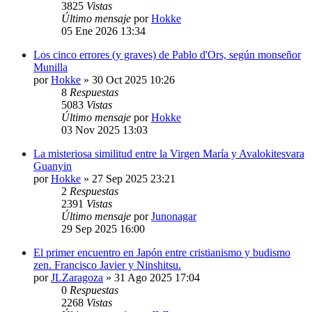
3825
Vistas
Último mensaje
por
Hokke
05 Ene 2026 13:34
Los cinco errores (y graves) de Pablo d'Ors, según monseñor
Munilla
por
Hokke
»
30 Oct 2025 10:26
8
Respuestas
5083
Vistas
Último mensaje
por
Hokke
03 Nov 2025 13:03
La misteriosa similitud entre la Virgen María y Avalokitesvara
Guanyin
por
Hokke
»
27 Sep 2025 23:21
2
Respuestas
2391
Vistas
Último mensaje
por
Junonagar
29 Sep 2025 16:00
El primer encuentro en Japón entre cristianismo y budismo
zen. Francisco Javier y Ninshitsu.
por
JLZaragoza
»
31 Ago 2025 17:04
0
Respuestas
2268
Vistas