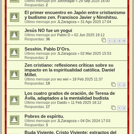
Último mensaje por
Junonagar
«
29 Sep 2025 16:00
Respuestas:
2
El primer encuentro en Japón entre cristianismo
y budismo zen. Francisco Javier y Ninshitsu.
Último mensaje por
JLZaragoza
«
31 Ago 2025 17:04
Jesús NO fue un yogui
Último mensaje por
Pablo D
«
02 Jun 2025 19:12
Respuestas:
36
1
2
3
4
Sesshin. Pablo D'Ors.
Último mensaje por
JLZaragoza
«
02 Mar 2025 15:53
Respuestas:
2
Zen cristiano: reflexiones críticas sobre su
impacto en la espiritualidad católica. Daniel
Millet.
Último mensaje por
wu wei
«
18 Feb 2025 11:37
Respuestas:
19
1
2
Los cuatro grados de oración, de Teresa de
Ávila, adaptados a la mentalidad budista
Último mensaje por
Daido
«
11 Feb 2025 18:12
Respuestas:
17
1
2
Pobres de espíritu.
Último mensaje por
JLZaragoza
«
04 Dic 2024 17:03
Respuestas:
3
Buda Viviente, Cristo Viviente: extractos del