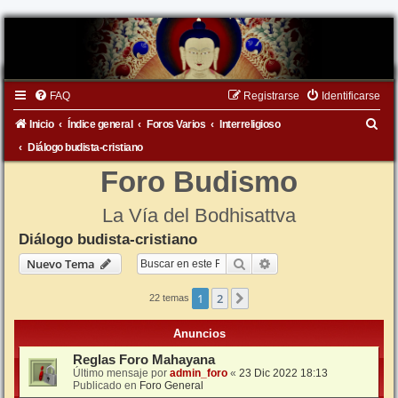
FAQ
Registrarse
Identificarse
B
Inicio
Índice general
Foros Varios
Interreligioso
u
Diálogo budista-cristiano
s
Foro Budismo
c
La Vía del Bodhisattva
a
Diálogo budista-cristiano
r
Buscar
Búsqueda avanzada
Nuevo Tema
1
2
Siguiente
22 temas
Anuncios
Reglas Foro Mahayana
Último mensaje por
admin_foro
«
23 Dic 2022 18:13
Publicado en
Foro General