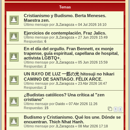
Temas
Cristianismo y Budismo. Berta Meneses.
Maestra zen.
Último mensaje por
JLZaragoza
«
04 Jul 2026 16:10
Ejercicios de contemplación. Fraz Jalics.
Último mensaje por
JLZaragoza
«
27 Jun 2026 15:49
Respuestas:
6
En el día del orgullo. Fran Bennett, ex monje
trapense, guía espiritual, capellana de hospital,
activista LGBTQ+.
Último mensaje por
JLZaragoza
«
05 Jun 2026 15:59
Respuestas:
2
UN RAYO DE LUZ 一筋の光 hitosuji no hikari
CAMINO DE SANTIAGO. FÉLIX ARCE.
Último mensaje por
JLZaragoza
«
23 Abr 2026 16:47
Respuestas:
2
¿Budistas católicos? Una crítica al "zen
cristiano"
Último mensaje por
Daido
«
07 Abr 2026 11:26
Respuestas:
15
1
2
Budismo y Cristianismo. Qué los une. Dónde se
encuentran. Thich Nhat Hanh.
Último mensaje por
JLZaragoza
«
08 Mar 2026 17:18