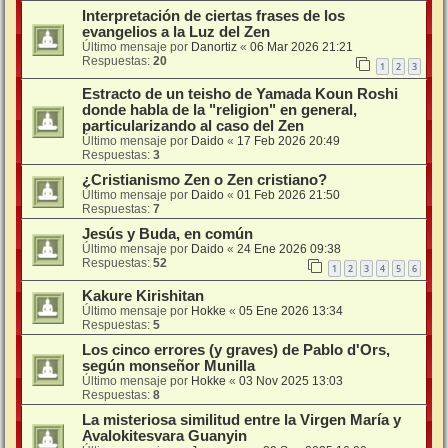
Interpretación de ciertas frases de los
evangelios a la Luz del Zen
Último mensaje por
Danortiz
«
06 Mar 2026 21:21
Respuestas:
20
1
2
3
Estracto de un teisho de Yamada Koun Roshi
donde habla de la "religion" en general,
particularizando al caso del Zen
Último mensaje por
Daido
«
17 Feb 2026 20:49
Respuestas:
3
¿Cristianismo Zen o Zen cristiano?
Último mensaje por
Daido
«
01 Feb 2026 21:50
Respuestas:
7
Jesús y Buda, en común
Último mensaje por
Daido
«
24 Ene 2026 09:38
Respuestas:
52
1
2
3
4
5
6
Kakure Kirishitan
Último mensaje por
Hokke
«
05 Ene 2026 13:34
Respuestas:
5
Los cinco errores (y graves) de Pablo d'Ors,
según monseñor Munilla
Último mensaje por
Hokke
«
03 Nov 2025 13:03
Respuestas:
8
La misteriosa similitud entre la Virgen María y
Avalokitesvara Guanyin