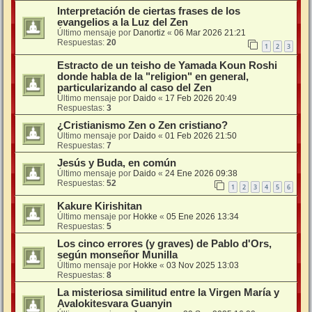
Interpretación de ciertas frases de los
evangelios a la Luz del Zen
Último mensaje por
Danortiz
«
06 Mar 2026 21:21
Respuestas:
20
1
2
3
Estracto de un teisho de Yamada Koun Roshi
donde habla de la "religion" en general,
particularizando al caso del Zen
Último mensaje por
Daido
«
17 Feb 2026 20:49
Respuestas:
3
¿Cristianismo Zen o Zen cristiano?
Último mensaje por
Daido
«
01 Feb 2026 21:50
Respuestas:
7
Jesús y Buda, en común
Último mensaje por
Daido
«
24 Ene 2026 09:38
Respuestas:
52
1
2
3
4
5
6
Kakure Kirishitan
Último mensaje por
Hokke
«
05 Ene 2026 13:34
Respuestas:
5
Los cinco errores (y graves) de Pablo d'Ors,
según monseñor Munilla
Último mensaje por
Hokke
«
03 Nov 2025 13:03
Respuestas:
8
La misteriosa similitud entre la Virgen María y
Avalokitesvara Guanyin