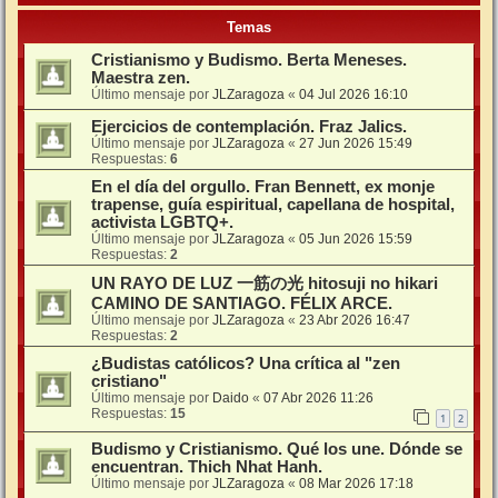
Temas
Cristianismo y Budismo. Berta Meneses.
Maestra zen.
Último mensaje por
JLZaragoza
«
04 Jul 2026 16:10
Ejercicios de contemplación. Fraz Jalics.
Último mensaje por
JLZaragoza
«
27 Jun 2026 15:49
Respuestas:
6
En el día del orgullo. Fran Bennett, ex monje
trapense, guía espiritual, capellana de hospital,
activista LGBTQ+.
Último mensaje por
JLZaragoza
«
05 Jun 2026 15:59
Respuestas:
2
UN RAYO DE LUZ 一筋の光 hitosuji no hikari
CAMINO DE SANTIAGO. FÉLIX ARCE.
Último mensaje por
JLZaragoza
«
23 Abr 2026 16:47
Respuestas:
2
¿Budistas católicos? Una crítica al "zen
cristiano"
Último mensaje por
Daido
«
07 Abr 2026 11:26
Respuestas:
15
1
2
Budismo y Cristianismo. Qué los une. Dónde se
encuentran. Thich Nhat Hanh.
Último mensaje por
JLZaragoza
«
08 Mar 2026 17:18