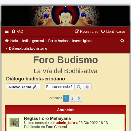
FAQ
Registrarse
Identificarse
B
Inicio
Índice general
Foros Varios
Interreligioso
u
Diálogo budista-cristiano
s
Foro Budismo
c
La Vía del Bodhisattva
a
Diálogo budista-cristiano
r
Buscar
Búsqueda avanzada
Nuevo Tema
1
2
Siguiente
22 temas
Anuncios
Reglas Foro Mahayana
Último mensaje por
admin_foro
«
23 Dic 2022 18:13
Publicado en
Foro General