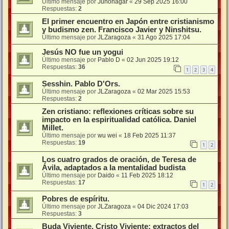
Último mensaje por
Junonagar
«
29 Sep 2025 16:00
Respuestas:
2
El primer encuentro en Japón entre cristianismo
y budismo zen. Francisco Javier y Ninshitsu.
Último mensaje por
JLZaragoza
«
31 Ago 2025 17:04
Jesús NO fue un yogui
Último mensaje por
Pablo D
«
02 Jun 2025 19:12
Respuestas:
36
1
2
3
4
Sesshin. Pablo D'Ors.
Último mensaje por
JLZaragoza
«
02 Mar 2025 15:53
Respuestas:
2
Zen cristiano: reflexiones críticas sobre su
impacto en la espiritualidad católica. Daniel
Millet.
Último mensaje por
wu wei
«
18 Feb 2025 11:37
Respuestas:
19
1
2
Los cuatro grados de oración, de Teresa de
Ávila, adaptados a la mentalidad budista
Último mensaje por
Daido
«
11 Feb 2025 18:12
Respuestas:
17
1
2
Pobres de espíritu.
Último mensaje por
JLZaragoza
«
04 Dic 2024 17:03
Respuestas:
3
Buda Viviente, Cristo Viviente: extractos del