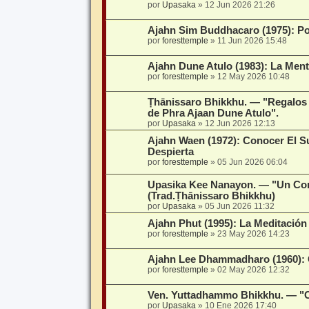
por
Upasaka
»
12 Jun 2026 21:26
Ajahn Sim Buddhacaro (1975): P
por
foresttemple
»
11 Jun 2026 15:48
Ajahn Dune Atulo (1983): La Ment
por
foresttemple
»
12 May 2026 10:48
Ṭhānissaro Bhikkhu. — "Regalos 
de Phra Ajaan Dune Atulo".
por
Upasaka
»
12 Jun 2026 12:13
Ajahn Waen (1972): Conocer El S
Despierta
por
foresttemple
»
05 Jun 2026 06:04
Upasika Kee Nanayon. — "Un Co
(Trad.Ṭhānissaro Bhikkhu)
por
Upasaka
»
05 Jun 2026 11:32
Ajahn Phut (1995): La Meditación
por
foresttemple
»
23 May 2026 14:23
Ajahn Lee Dhammadharo (1960): 
por
foresttemple
»
02 May 2026 12:32
Ven. Yuttadhammo Bhikkhu. — "Ch
por
Upasaka
»
10 Ene 2026 17:40