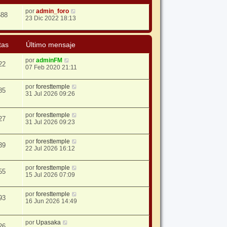
por
admin_foro
588
23 Dic 2022 18:13
tas
Último mensaje
por
adminFM
22
07 Feb 2020 21:11
por
foresttemple
85
31 Jul 2026 09:26
por
foresttemple
27
31 Jul 2026 09:23
por
foresttemple
39
22 Jul 2026 16:12
por
foresttemple
55
15 Jul 2026 07:09
por
foresttemple
93
16 Jun 2026 14:49
por
Upasaka
26