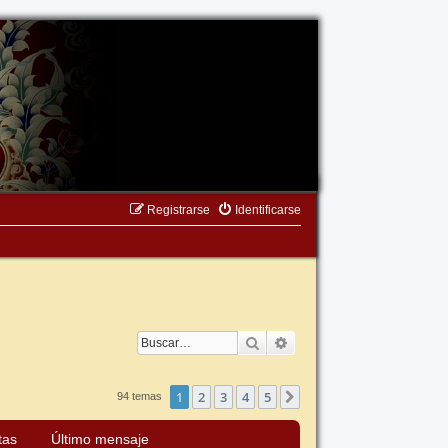
Registrarse
Identificarse
Buscar
Búsqueda avanzada
1
2
3
4
5
Siguiente
94 temas
tas
Último mensaje