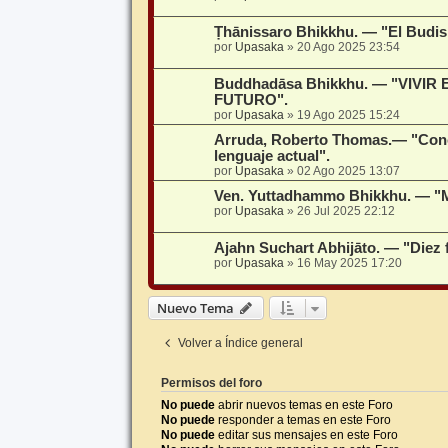
Ṭhānissaro Bhikkhu. — "El Budism
por
Upasaka
»
20 Ago 2025 23:54
Buddhadāsa Bhikkhu. — "VIVIR
FUTURO".
por
Upasaka
»
19 Ago 2025 15:24
Arruda, Roberto Thomas.— "Conc
lenguaje actual".
por
Upasaka
»
02 Ago 2025 13:07
Ven. Yuttadhammo Bhikkhu. — "M
por
Upasaka
»
26 Jul 2025 22:12
Ajahn Suchart Abhijāto. — "Diez 
por
Upasaka
»
16 May 2025 17:20
Nuevo Tema
Volver a Índice general
Permisos del foro
No puede
abrir nuevos temas en este Foro
No puede
responder a temas en este Foro
No puede
editar sus mensajes en este Foro