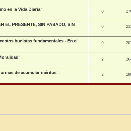
o en la Vida Diaria".
0
27
 EN EL PRESENTE, SIN PASADO, SIN
0
23
eptos budistas fundamentales - En el
0
20
oralidad".
2
26
formas de acumular méritos".
2
19