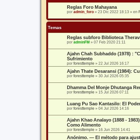
Reglas Foro Mahayana
por
admin_foro
»
23 Dic 2022 18:13
» en
Temas
Reglas subforo Biblioteca Thera
por
adminFM
»
07 Feb 2020 21:11
Ajahn Chah Subhaddo (1978) : "C
Sufrimiento
por
foresttemple
»
22 Jul 2026 16:17
Ajahn Thate Desaransi (1984): C
por
foresttemple
»
30 Jul 2026 05:35
Dhamma Del Monje Dhutanga Ren
por
foresttemple
»
15 Jul 2026 07:11
Luang Pu Sao Kantasilo: El Pod
por
foresttemple
»
04 Jul 2026 14:16
Ajahn Khao Analayo (1888 - 198
Como Alimento
por
foresttemple
»
16 Jun 2026 14:41
Anónimo. — El método para ajusta