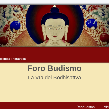
blioteca Theravada
Foro Budismo
La Vía del Bodhisattva
squeda avanzada
Respuestas
Vis