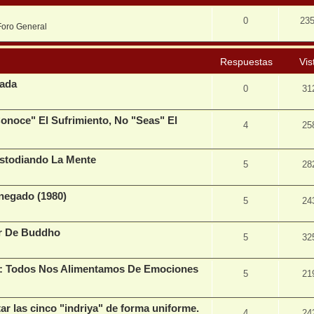
0
23
Foro General
Respuestas
Vis
vada
0
31
onoce" El Sufrimiento, No "Seas" El
4
25
ustodiando La Mente
5
28
egado (1980)
5
24
er De Buddho
5
32
3): Todos Nos Alimentamos De Emociones
5
21
r las cinco "indriya" de forma uniforme.
4
24