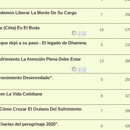
odemos Liberar La Mente De Su Carga
7
25
e (Citta) Es El Buda
14
57
1
2
que dejó a su paso - El legado de Dhamma
0
21
ufrimiento La Atención Plena Debe Estar
13
38
1
2
nocimiento Desenredado".
0
25
 en La Vida Cotidiana
8
32
Cómo Cruzar El Océano Del Sufrimiento
7
39
arlas del peregrinaje 2020".
4
42