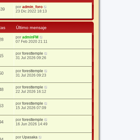
por
admin_foro
639
23 Dic 2022 18:13
tas
Último mensaje
por
adminFM
28
07 Feb 2020 21:11
por
foresttemple
15
31 Jul 2026 09:26
por
foresttemple
50
31 Jul 2026 09:23
por
foresttemple
48
22 Jul 2026 16:12
por
foresttemple
63
15 Jul 2026 07:09
por
foresttemple
94
16 Jun 2026 14:49
por
Upasaka
34