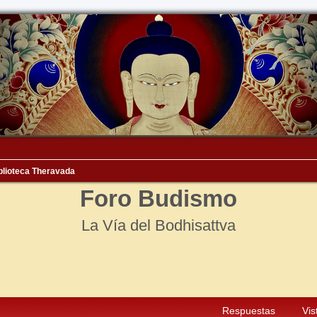
blioteca Theravada
Foro Budismo
La Vía del Bodhisattva
squeda avanzada
Respuestas
Vis