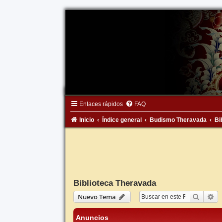
Enlaces rápidos
FAQ
Inicio
Índice general
Budismo Theravada
Bi
Biblioteca Theravada
Buscar
Bú
Nuevo Tema
Anuncios