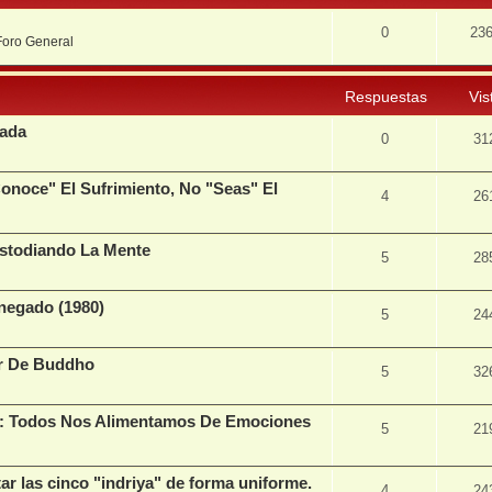
0
23
Foro General
Respuestas
Vis
vada
0
31
onoce" El Sufrimiento, No "Seas" El
4
26
ustodiando La Mente
5
28
egado (1980)
5
24
er De Buddho
5
32
3): Todos Nos Alimentamos De Emociones
5
21
r las cinco "indriya" de forma uniforme.
4
24