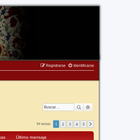
Registrarse
Identificarse
Buscar
Búsqueda avanzada
1
2
3
4
5
Siguiente
94 temas
tas
Último mensaje