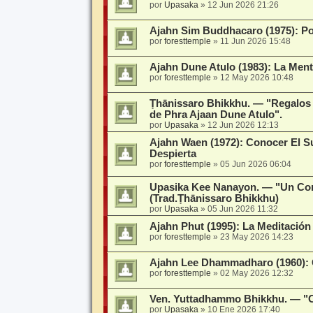
por
Upasaka
»
12 Jun 2026 21:26
Ajahn Sim Buddhacaro (1975): P
por
foresttemple
»
11 Jun 2026 15:48
Ajahn Dune Atulo (1983): La Ment
por
foresttemple
»
12 May 2026 10:48
Ṭhānissaro Bhikkhu. — "Regalos 
de Phra Ajaan Dune Atulo".
por
Upasaka
»
12 Jun 2026 12:13
Ajahn Waen (1972): Conocer El S
Despierta
por
foresttemple
»
05 Jun 2026 06:04
Upasika Kee Nanayon. — "Un Co
(Trad.Ṭhānissaro Bhikkhu)
por
Upasaka
»
05 Jun 2026 11:32
Ajahn Phut (1995): La Meditación
por
foresttemple
»
23 May 2026 14:23
Ajahn Lee Dhammadharo (1960): 
por
foresttemple
»
02 May 2026 12:32
Ven. Yuttadhammo Bhikkhu. — "Ch
por
Upasaka
»
10 Ene 2026 17:40