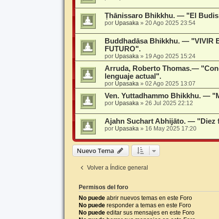
Ṭhānissaro Bhikkhu. — "El Budism
por
Upasaka
»
20 Ago 2025 23:54
Buddhadāsa Bhikkhu. — "VIVIR
FUTURO".
por
Upasaka
»
19 Ago 2025 15:24
Arruda, Roberto Thomas.— "Conc
lenguaje actual".
por
Upasaka
»
02 Ago 2025 13:07
Ven. Yuttadhammo Bhikkhu. — "M
por
Upasaka
»
26 Jul 2025 22:12
Ajahn Suchart Abhijāto. — "Diez 
por
Upasaka
»
16 May 2025 17:20
Nuevo Tema
Volver a Índice general
Permisos del foro
No puede
abrir nuevos temas en este Foro
No puede
responder a temas en este Foro
No puede
editar sus mensajes en este Foro