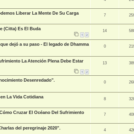
odemos Liberar La Mente De Su Carga
7
25
e (Citta) Es El Buda
14
58
1
2
que dejó a su paso - El legado de Dhamma
0
21
ufrimiento La Atención Plena Debe Estar
13
38
1
2
nocimiento Desenredado".
0
26
 en La Vida Cotidiana
8
32
Cómo Cruzar El Océano Del Sufrimiento
7
40
arlas del peregrinaje 2020".
4
42