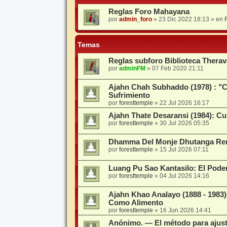
Reglas Foro Mahayana
por
admin_foro
»
23 Dic 2022 18:13
» en
Temas
Reglas subforo Biblioteca Thera
por
adminFM
»
07 Feb 2020 21:11
Ajahn Chah Subhaddo (1978) : "C
Sufrimiento
por
foresttemple
»
22 Jul 2026 16:17
Ajahn Thate Desaransi (1984): C
por
foresttemple
»
30 Jul 2026 05:35
Dhamma Del Monje Dhutanga Ren
por
foresttemple
»
15 Jul 2026 07:11
Luang Pu Sao Kantasilo: El Pod
por
foresttemple
»
04 Jul 2026 14:16
Ajahn Khao Analayo (1888 - 198
Como Alimento
por
foresttemple
»
16 Jun 2026 14:41
Anónimo. — El método para ajusta