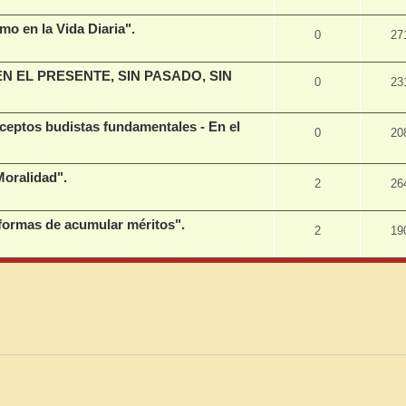
o en la Vida Diaria".
0
27
 EN EL PRESENTE, SIN PASADO, SIN
0
23
eptos budistas fundamentales - En el
0
20
oralidad".
2
26
formas de acumular méritos".
2
19