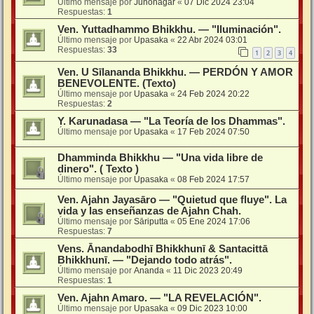
Último mensaje por
Junonagar
«
07 Dic 2024 23:04
Respuestas:
1
Ven. Yuttadhammo Bhikkhu. — "Iluminación".
Último mensaje por
Upasaka
«
22 Abr 2024 03:01
Respuestas:
33
1
2
3
4
Ven. U Sīlananda Bhikkhu. — PERDÓN Y AMOR
BENEVOLENTE. (Texto)
Último mensaje por
Upasaka
«
24 Feb 2024 20:22
Respuestas:
2
Y. Karunadasa — "La Teoría de los Dhammas".
Último mensaje por
Upasaka
«
17 Feb 2024 07:50
Dhamminda Bhikkhu — "Una vida libre de
dinero". ( Texto )
Último mensaje por
Upasaka
«
08 Feb 2024 17:57
Ven. Ajahn Jayasāro — "Quietud que fluye". La
vida y las enseñanzas de Ajahn Chah.
Último mensaje por
Sāriputta
«
05 Ene 2024 17:06
Respuestas:
7
Vens. Ānandabodhī Bhikkhunī & Santacittā
Bhikkhunī. — "Dejando todo atrás".
Último mensaje por
Ananda
«
11 Dic 2023 20:49
Respuestas:
1
Ven. Ajahn Amaro. — "LA REVELACIÓN".
Último mensaje por
Upasaka
«
09 Dic 2023 10:00