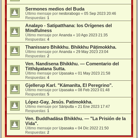
Sermones medios del Buda
Último mensaje por
nestorabogo
«
05 Sep 2023 20:46
Respuestas:
1
Analayo - Satipatthana: los Orígenes del
Mindfulness
Último mensaje por
Ananda
«
10 Ago 2023 21:35
Respuestas:
4
Thanissaro Bhikkhu. Bhikkhu Pāṭimokkha.
Último mensaje por
Ananda
«
29 May 2023 23:04
Respuestas:
2
Ven. Nandisena Bhikkhu. — Comentario del
Titthāyatana Sutta.
Último mensaje por
Upasaka
«
01 May 2023 21:58
Respuestas:
4
Gjellerup Karl. "Kāmanīta, El Peregrino".
Último mensaje por
Upasaka
«
08 Feb 2023 01:48
Respuestas:
5
López-Gay, Jesús. Patimokkha.
Último mensaje por
Sāriputta
«
21 Ene 2023 17:47
Respuestas:
1
Ven. Buddhadāsa Bhikkhu. — "La Prisión de la
Vida".
Último mensaje por
Upasaka
«
04 Dic 2022 21:50
Respuestas:
2