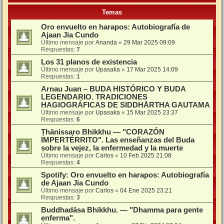
Temas
Oro envuelto en harapos: Autobiografía de
Ajaan Jia Cundo
Último mensaje por
Ananda
«
29 Mar 2025 09:09
Respuestas:
7
Los 31 planos de existencia
Último mensaje por
Upasaka
«
17 Mar 2025 14:09
Respuestas:
1
Arnau Juan – BUDA HISTÓRICO Y BUDA
LEGENDARIO. TRADICIONES
HAGIOGRÁFICAS DE SIDDHĀRTHA GAUTAMA
Último mensaje por
Upasaka
«
15 Mar 2025 23:37
Respuestas:
6
Ṭhānissaro Bhikkhu — "CORAZÓN
IMPERTÉRRITO". Las enseñanzas del Buda
sobre la vejez, la enfermedad y la muerte
Último mensaje por
Carlos
«
10 Feb 2025 21:08
Respuestas:
4
Spotify: Oro envuelto en harapos: Autobiografía
de Ajaan Jia Cundo
Último mensaje por
Carlos
«
04 Ene 2025 23:21
Respuestas:
3
Buddhadāsa Bhikkhu. — "Dhamma para gente
enferma".