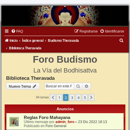
FAQ
Registrarse
Identificarse
B
Inicio
Índice general
Budismo Theravada
u
Biblioteca Theravada
s
Foro Budismo
c
La Vía del Bodhisattva
a
Biblioteca Theravada
r
Buscar
Búsqueda avanzada
Nuevo Tema
1
2
3
4
5
Anterior
Siguiente
94 temas
Anuncios
Reglas Foro Mahayana
Último mensaje por
admin_foro
«
23 Dic 2022 18:13
Publicado en
Foro General