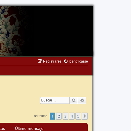
Registrarse
Identificarse
Buscar
Búsqueda avanzada
1
2
3
4
5
Siguiente
94 temas
tas
Último mensaje