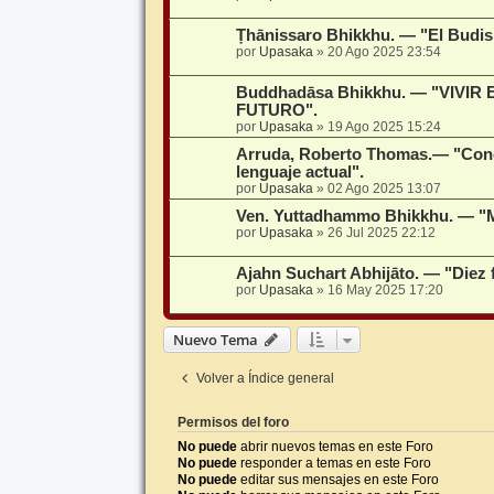
Ṭhānissaro Bhikkhu. — "El Budism
por
Upasaka
»
20 Ago 2025 23:54
Buddhadāsa Bhikkhu. — "VIVIR
FUTURO".
por
Upasaka
»
19 Ago 2025 15:24
Arruda, Roberto Thomas.— "Conc
lenguaje actual".
por
Upasaka
»
02 Ago 2025 13:07
Ven. Yuttadhammo Bhikkhu. — "M
por
Upasaka
»
26 Jul 2025 22:12
Ajahn Suchart Abhijāto. — "Diez 
por
Upasaka
»
16 May 2025 17:20
Nuevo Tema
Volver a Índice general
Permisos del foro
No puede
abrir nuevos temas en este Foro
No puede
responder a temas en este Foro
No puede
editar sus mensajes en este Foro