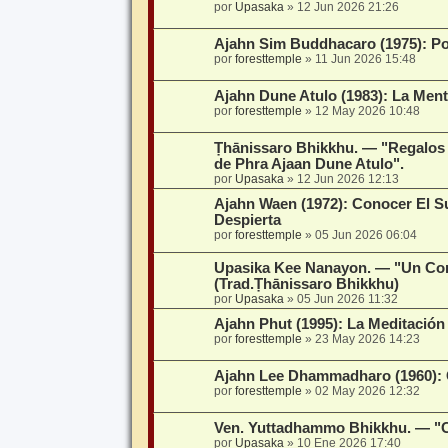
por
Upasaka
»
12 Jun 2026 21:26
Ajahn Sim Buddhacaro (1975): P
por
foresttemple
»
11 Jun 2026 15:48
Ajahn Dune Atulo (1983): La Ment
por
foresttemple
»
12 May 2026 10:48
Ṭhānissaro Bhikkhu. — "Regalos 
de Phra Ajaan Dune Atulo".
por
Upasaka
»
12 Jun 2026 12:13
Ajahn Waen (1972): Conocer El S
Despierta
por
foresttemple
»
05 Jun 2026 06:04
Upasika Kee Nanayon. — "Un Co
(Trad.Ṭhānissaro Bhikkhu)
por
Upasaka
»
05 Jun 2026 11:32
Ajahn Phut (1995): La Meditación
por
foresttemple
»
23 May 2026 14:23
Ajahn Lee Dhammadharo (1960): 
por
foresttemple
»
02 May 2026 12:32
Ven. Yuttadhammo Bhikkhu. — "Ch
por
Upasaka
»
10 Ene 2026 17:40