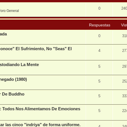
0
24
Foro General
Respuestas
Vis
vada
0
31
onoce" El Sufrimiento, No "Seas" El
4
27
ustodiando La Mente
5
29
egado (1980)
5
25
er De Buddho
5
33
3): Todos Nos Alimentamos De Emociones
5
22
r las cinco "indriya" de forma uniforme.
4
24