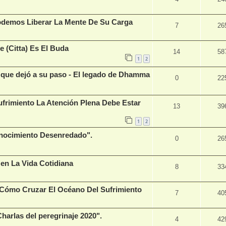
odemos Liberar La Mente De Su Carga
7
26
e (Citta) Es El Buda
14
58
1
2
que dejó a su paso - El legado de Dhamma
0
22
ufrimiento La Atención Plena Debe Estar
13
39
1
2
nocimiento Desenredado".
0
26
 en La Vida Cotidiana
8
33
Cómo Cruzar El Océano Del Sufrimiento
7
40
arlas del peregrinaje 2020".
4
42