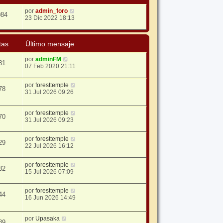
por
admin_foro
084
23 Dic 2022 18:13
tas
Último mensaje
por
adminFM
81
07 Feb 2020 21:11
por
foresttemple
78
31 Jul 2026 09:26
por
foresttemple
70
31 Jul 2026 09:23
por
foresttemple
29
22 Jul 2026 16:12
por
foresttemple
32
15 Jul 2026 07:09
por
foresttemple
44
16 Jun 2026 14:49
por
Upasaka
89