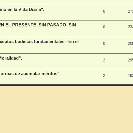
o en la Vida Diaria".
0
27
 EN EL PRESENTE, SIN PASADO, SIN
0
23
eptos budistas fundamentales - En el
0
20
oralidad".
2
29
formas de acumular méritos".
2
19