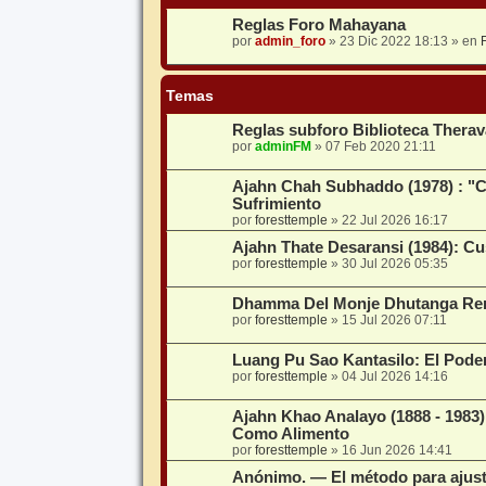
Reglas Foro Mahayana
por
admin_foro
»
23 Dic 2022 18:13
» en
Temas
Reglas subforo Biblioteca Thera
por
adminFM
»
07 Feb 2020 21:11
Ajahn Chah Subhaddo (1978) : "C
Sufrimiento
por
foresttemple
»
22 Jul 2026 16:17
Ajahn Thate Desaransi (1984): C
por
foresttemple
»
30 Jul 2026 05:35
Dhamma Del Monje Dhutanga Ren
por
foresttemple
»
15 Jul 2026 07:11
Luang Pu Sao Kantasilo: El Pod
por
foresttemple
»
04 Jul 2026 14:16
Ajahn Khao Analayo (1888 - 198
Como Alimento
por
foresttemple
»
16 Jun 2026 14:41
Anónimo. — El método para ajusta