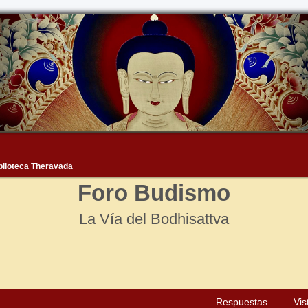
blioteca Theravada
Foro Budismo
La Vía del Bodhisattva
squeda avanzada
Respuestas
Vis