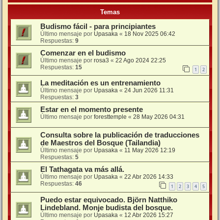
Temas
Budismo fácil - para principiantes
Último mensaje por
Upasaka
«
18 Nov 2025 06:42
Respuestas:
9
Comenzar en el budismo
Último mensaje por
rosa3
«
22 Ago 2024 22:25
Respuestas:
15
1
2
La meditación es un entrenamiento
Último mensaje por
Upasaka
«
24 Jun 2026 11:31
Respuestas:
3
Estar en el momento presente
Último mensaje por
foresttemple
«
28 May 2026 04:31
Consulta sobre la publicación de traducciones
de Maestros del Bosque (Tailandia)
Último mensaje por
Upasaka
«
11 May 2026 12:19
Respuestas:
5
El Tathagata va más allá.
Último mensaje por
Upasaka
«
22 Abr 2026 14:33
Respuestas:
46
1
2
3
4
5
Puedo estar equivocado. Björn Natthiko
Lindebland. Monje budista del bosque.
Último mensaje por
Upasaka
«
12 Abr 2026 15:27