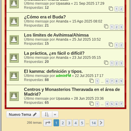
Último mensaje por
Upasaka
«
21 Sep 2025 17:29
Respuestas:
12
1
2
¿Cómo era el Buda?
Último mensaje por
Ananda
«
15 Ago 2025 08:02
Respuestas:
21
1
2
3
Los límites de Avihimsa/Ahimsa
Último mensaje por
Ananda
«
25 Jul 2025 10:52
Respuestas:
15
1
2
La práctica, ¿es fácil o difícil?
Último mensaje por
Ananda
«
23 Jul 2025 05:15
Respuestas:
20
1
2
3
El kamma: definición y tipos.
Último mensaje por
adminFM
«
22 Jul 2025 17:17
Respuestas:
88
1
6
7
8
9
…
Centros y Monasterios Theravada en el área de
Madrid?
Último mensaje por
Upasaka
«
28 Jun 2025 23:36
Respuestas:
65
1
4
5
6
7
…
Nuevo Tema
Página
1
de
14
1
2
3
4
5
14
Siguiente
266 temas
…