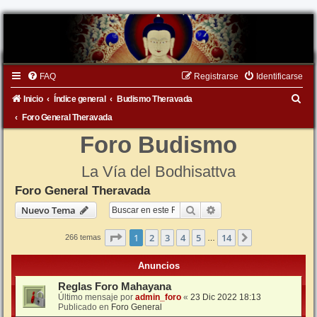
FAQ
Registrarse
Identificarse
B
Inicio
Índice general
Budismo Theravada
u
Foro General Theravada
s
Foro Budismo
c
La Vía del Bodhisattva
a
Foro General Theravada
r
Buscar
Búsqueda avanzada
Nuevo Tema
Página
1
de
14
1
2
3
4
5
14
Siguiente
266 temas
…
Anuncios
Reglas Foro Mahayana
Último mensaje por
admin_foro
«
23 Dic 2022 18:13
Publicado en
Foro General