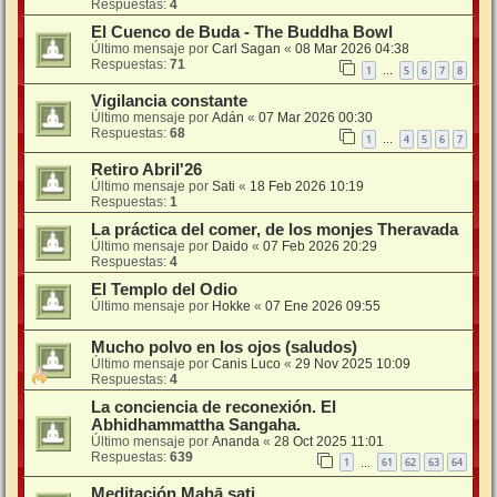
Respuestas:
4
El Cuenco de Buda - The Buddha Bowl
Último mensaje por
Carl Sagan
«
08 Mar 2026 04:38
Respuestas:
71
1
5
6
7
8
…
Vigilancia constante
Último mensaje por
Adán
«
07 Mar 2026 00:30
Respuestas:
68
1
4
5
6
7
…
Retiro Abril'26
Último mensaje por
Sati
«
18 Feb 2026 10:19
Respuestas:
1
La práctica del comer, de los monjes Theravada
Último mensaje por
Daido
«
07 Feb 2026 20:29
Respuestas:
4
El Templo del Odio
Último mensaje por
Hokke
«
07 Ene 2026 09:55
Mucho polvo en los ojos (saludos)
Último mensaje por
Canis Luco
«
29 Nov 2025 10:09
Respuestas:
4
La conciencia de reconexión. El
Abhidhammattha Sangaha.
Último mensaje por
Ananda
«
28 Oct 2025 11:01
Respuestas:
639
1
61
62
63
64
…
Meditación Mahā sati.