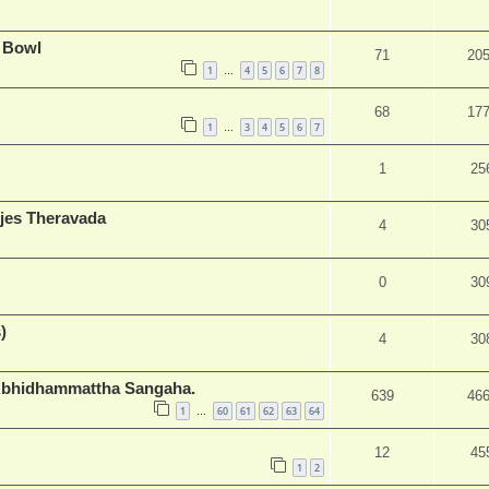
 Bowl
71
20
1
4
5
6
7
8
…
68
17
1
3
4
5
6
7
…
1
25
njes Theravada
4
30
0
30
)
4
30
 Abhidhammattha Sangaha.
639
46
1
60
61
62
63
64
…
12
45
1
2