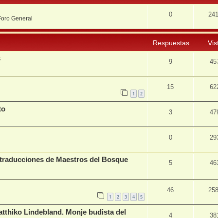
0
24
Foro General
Respuestas
Vis
s
9
45
15
62
1
2
to
3
47
0
29
 traducciones de Maestros del Bosque
5
46
46
25
1
2
3
4
5
tthiko Lindebland. Monje budista del
4
38