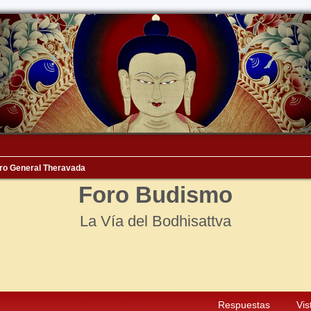
ro General Theravada
Foro Budismo
La Vía del Bodhisattva
squeda avanzada
Respuestas
Vis