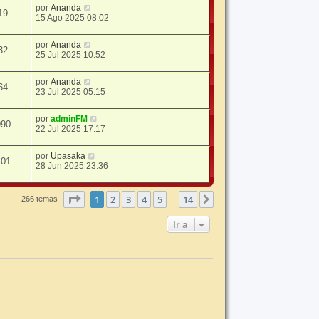
por
Ananda
19
15 Ago 2025 08:02
por
Ananda
32
25 Jul 2025 10:52
por
Ananda
64
23 Jul 2025 05:15
por
adminFM
990
22 Jul 2025 17:17
por
Upasaka
101
28 Jun 2025 23:36
Página
1
de
14
1
2
3
4
5
14
Siguiente
266 temas
…
Ir a