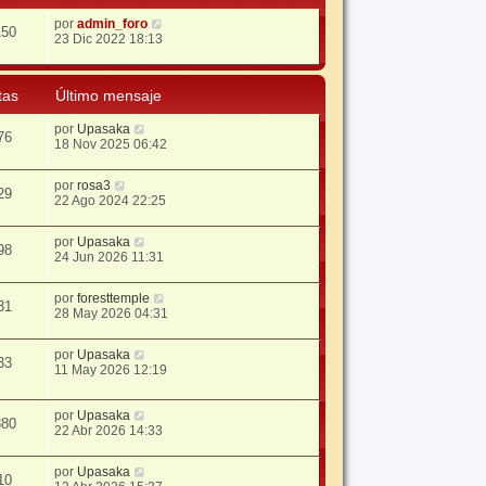
por
admin_foro
150
23 Dic 2022 18:13
tas
Último mensaje
por
Upasaka
76
18 Nov 2025 06:42
por
rosa3
29
22 Ago 2024 22:25
por
Upasaka
98
24 Jun 2026 11:31
por
foresttemple
31
28 May 2026 04:31
por
Upasaka
33
11 May 2026 12:19
por
Upasaka
880
22 Abr 2026 14:33
por
Upasaka
10