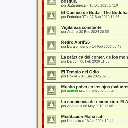
bosque.
por
JLZaragoza
»
16 Dic 2025 17:10
El Cuenco de Buda - The Buddha
por
Federico BT
»
27 Sep 2019 18:35
Vigilancia constante
por
Adán
»
30 Ene 2024 20:55
Retiro Abril'26
por
Daru el tuerto
»
14 Feb 2026 06:49
La práctica del comer, de los mo
por
Daido
»
06 Feb 2026 11:58
El Templo del Odio
por
Hokke
»
07 Ene 2026 09:55
Mucho polvo en los ojos (saludos
por
adminFM
»
16 Sep 2025 22:46
La conciencia de reconexión. El
por
Ananda
»
08 May 2019 13:08
Meditación Mahā sati.
por
Upasaka
»
18 Abr 2024 12:44