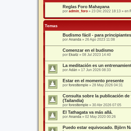
Reglas Foro Mahayana
por
admin_foro
»
23 Dic 2022 18:13
» en
Temas
Budismo fácil - para principiante
por
Ananda
»
26 Ago 2023 11:08
Comenzar en el budismo
por
Ekaitz
»
08 Jul 2023 14:40
La meditación es un entrenamien
por
Adán
»
17 Jun 2026 08:33
Estar en el momento presente
por
foresttemple
»
28 May 2026 04:31
Consulta sobre la publicación de
(Tailandia)
por
foresttemple
»
30 Abr 2026 07:05
El Tathagata va más allá.
por
Ananda
»
02 May 2020 00:26
Puedo estar equivocado. Björn Na