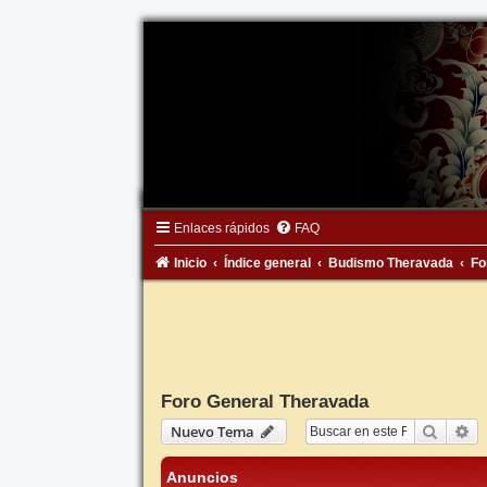
Enlaces rápidos
FAQ
Inicio
Índice general
Budismo Theravada
Fo
Foro General Theravada
Buscar
Bú
Nuevo Tema
Anuncios