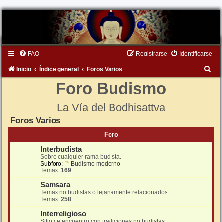
FAQ
Registrarse
Identificarse
B
Inicio
Índice general
Foros Varios
u
Foro Budismo
s
La Vía del Bodhisattva
c
Foros Varios
a
r
Foro
Interbudista
Sobre cualquier rama budista.
Subforo:
Budismo moderno
Temas:
169
Samsara
Temas no budistas o lejanamente relacionados.
Temas:
258
Interreligioso
Sitio de encuentro con tradiciones no budistas