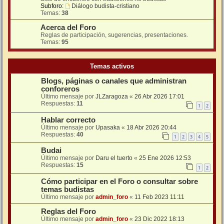
Subforo:
Diálogo budista-cristiano
Temas:
38
Acerca del Foro
Reglas de participación, sugerencias, presentaciones.
Temas:
95
Temas activos
Blogs, páginas o canales que administran
conforeros
Último mensaje por
JLZaragoza
«
26 Abr 2026 17:01
Respuestas:
11
1
2
Hablar correcto
Último mensaje por
Upasaka
«
18 Abr 2026 20:44
Respuestas:
40
1
2
3
4
5
Budai
Último mensaje por
Daru el tuerto
«
25 Ene 2026 12:53
Respuestas:
15
1
2
Cómo participar en el Foro o consultar sobre
temas budistas
Último mensaje por
admin_foro
«
11 Feb 2023 11:11
Reglas del Foro
Último mensaje por
admin_foro
«
23 Dic 2022 18:13