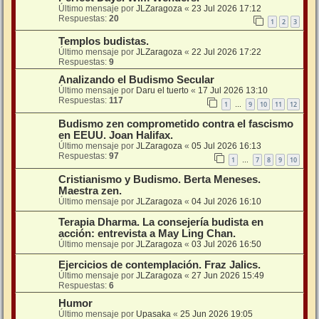
Último mensaje por
JLZaragoza
«
23 Jul 2026 17:12
Respuestas:
20
1
2
3
Templos budistas.
Último mensaje por
JLZaragoza
«
22 Jul 2026 17:22
Respuestas:
9
Analizando el Budismo Secular
Último mensaje por
Daru el tuerto
«
17 Jul 2026 13:10
Respuestas:
117
1
9
10
11
12
…
Budismo zen comprometido contra el fascismo
en EEUU. Joan Halifax.
Último mensaje por
JLZaragoza
«
05 Jul 2026 16:13
Respuestas:
97
1
7
8
9
10
…
Cristianismo y Budismo. Berta Meneses.
Maestra zen.
Último mensaje por
JLZaragoza
«
04 Jul 2026 16:10
Terapia Dharma. La consejería budista en
acción: entrevista a May Ling Chan.
Último mensaje por
JLZaragoza
«
03 Jul 2026 16:50
Ejercicios de contemplación. Fraz Jalics.
Último mensaje por
JLZaragoza
«
27 Jun 2026 15:49
Respuestas:
6
Humor
Último mensaje por
Upasaka
«
25 Jun 2026 19:05