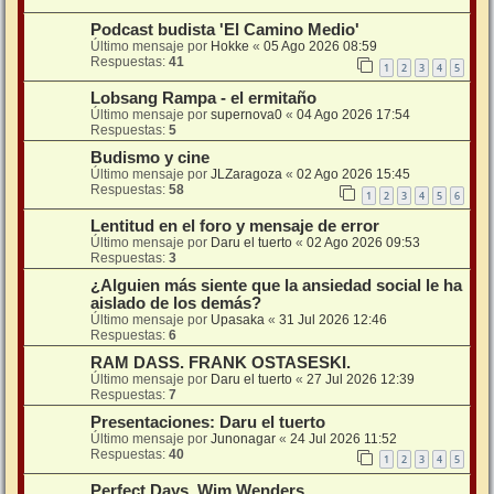
Podcast budista 'El Camino Medio'
Último mensaje por
Hokke
«
05 Ago 2026 08:59
Respuestas:
41
1
2
3
4
5
Lobsang Rampa - el ermitaño
Último mensaje por
supernova0
«
04 Ago 2026 17:54
Respuestas:
5
Budismo y cine
Último mensaje por
JLZaragoza
«
02 Ago 2026 15:45
Respuestas:
58
1
2
3
4
5
6
Lentitud en el foro y mensaje de error
Último mensaje por
Daru el tuerto
«
02 Ago 2026 09:53
Respuestas:
3
¿Alguien más siente que la ansiedad social le ha
aislado de los demás?
Último mensaje por
Upasaka
«
31 Jul 2026 12:46
Respuestas:
6
RAM DASS. FRANK OSTASESKI.
Último mensaje por
Daru el tuerto
«
27 Jul 2026 12:39
Respuestas:
7
Presentaciones: Daru el tuerto
Último mensaje por
Junonagar
«
24 Jul 2026 11:52
Respuestas:
40
1
2
3
4
5
Perfect Days. Wim Wenders.