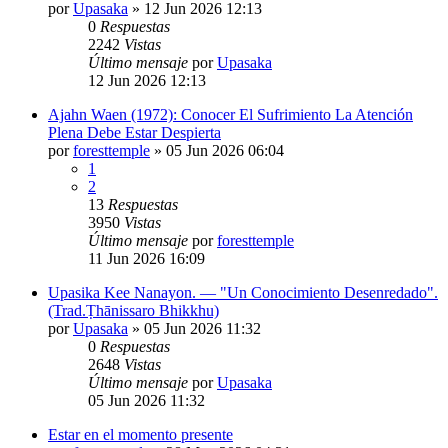
por
Upasaka
»
12 Jun 2026 12:13
0
Respuestas
2242
Vistas
Último mensaje
por
Upasaka
12 Jun 2026 12:13
Ajahn Waen (1972): Conocer El Sufrimiento La Atención
Plena Debe Estar Despierta
por
foresttemple
»
05 Jun 2026 06:04
1
2
13
Respuestas
3950
Vistas
Último mensaje
por
foresttemple
11 Jun 2026 16:09
Upasika Kee Nanayon. — "Un Conocimiento Desenredado".
(Trad.Ṭhānissaro Bhikkhu)
por
Upasaka
»
05 Jun 2026 11:32
0
Respuestas
2648
Vistas
Último mensaje
por
Upasaka
05 Jun 2026 11:32
Estar en el momento presente