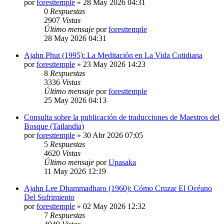
por
foresttemple
»
28 May 2026 04:31
0
Respuestas
2907
Vistas
Último mensaje
por
foresttemple
28 May 2026 04:31
Ajahn Phut (1995): La Meditación en La Vida Cotidiana
por
foresttemple
»
23 May 2026 14:23
8
Respuestas
3336
Vistas
Último mensaje
por
foresttemple
25 May 2026 04:13
Consulta sobre la publicación de traducciones de Maestros del
Bosque (Tailandia)
por
foresttemple
»
30 Abr 2026 07:05
5
Respuestas
4620
Vistas
Último mensaje
por
Upasaka
11 May 2026 12:19
Ajahn Lee Dhammadharo (1960): Cómo Cruzar El Océano
Del Sufrimiento
por
foresttemple
»
02 May 2026 12:32
7
Respuestas