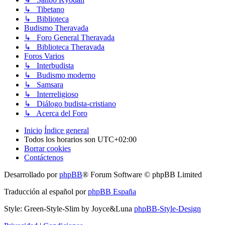
↳ Tibetano
↳ Biblioteca
Budismo Theravada
↳ Foro General Theravada
↳ Biblioteca Theravada
Foros Varios
↳ Interbudista
↳ Budismo moderno
↳ Samsara
↳ Interreligioso
↳ Diálogo budista-cristiano
↳ Acerca del Foro
Inicio
Índice general
Todos los horarios son
UTC+02:00
Borrar cookies
Contáctenos
Desarrollado por
phpBB
® Forum Software © phpBB Limited
Traducción al español por
phpBB España
Style: Green-Style-Slim by Joyce&Luna
phpBB-Style-Design