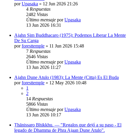
por
Upasaka
»
12 Jun 2026 21:26
4
Respuestas
2482
Vistas
Último mensaje
por
Upasaka
13 Jun 2026 16:31
Ajahn Sim Buddhacaro (1975): Podemos Liberar La Mente
De Su Carga
por
foresttemple
»
11 Jun 2026 15:48
7
Respuestas
2646
Vistas
Último mensaje
por
Upasaka
13 Jun 2026 11:27
Ajahn Dune Atulo (1983): La Mente (Citta) Es El Buda
por
foresttemple
»
12 May 2026 10:48
1
2
14
Respuestas
5866
Vistas
Último mensaje
por
Upasaka
13 Jun 2026 10:17
Ṭhānissaro Bhikkhu. — "Regalos que dejó a su paso - El
legado de Dhamma de Phra Ajaan Dune Atulo".