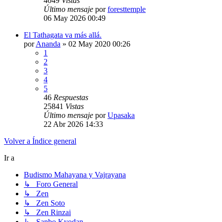
4049
Vistas
Último mensaje
por
foresttemple
06 May 2026 00:49
El Tathagata va más allá.
por
Ananda
»
02 May 2020 00:26
1
2
3
4
5
46
Respuestas
25841
Vistas
Último mensaje
por
Upasaka
22 Abr 2026 14:33
Volver a Índice general
Ir a
Budismo Mahayana y Vajrayana
↳ Foro General
↳ Zen
↳ Zen Soto
↳ Zen Rinzai
↳ Sanbo Kyodan