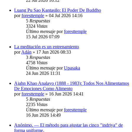
22 Jul 2026 16:12
Luang Pu Sao Kantasilo: El Poder De Buddho
por
foresttemple
»
04 Jul 2026 14:16
5
Respuestas
3324
Vistas
Último mensaje
por
foresttemple
15 Jul 2026 07:09
La meditación es un entrenamiento
por
Adán
»
17 Jun 2026 08:33
3
Respuestas
4758
Vistas
Último mensaje
por
Upasaka
24 Jun 2026 11:31
Ajahn Khao Analayo (1888 - 1983): Todos Nos Alimentamos
De Emociones Como Alimento
por
foresttemple
»
16 Jun 2026 14:41
5
Respuestas
2235
Vistas
Último mensaje
por
foresttemple
16 Jun 2026 14:49
Anónimo. — El método para ajustar las cinco "indriya" de
forma uniforme.