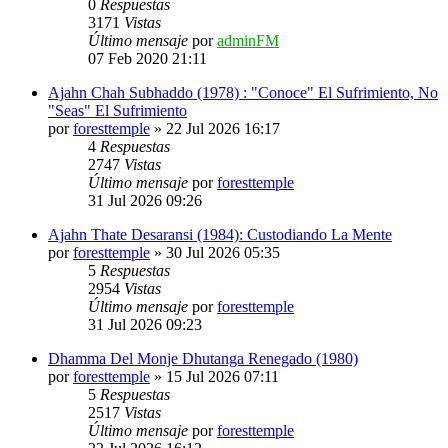
0
Respuestas
3171
Vistas
Último mensaje
por
adminFM
07 Feb 2020 21:11
Ajahn Chah Subhaddo (1978) : "Conoce" El Sufrimiento, No
"Seas" El Sufrimiento
por
foresttemple
»
22 Jul 2026 16:17
4
Respuestas
2747
Vistas
Último mensaje
por
foresttemple
31 Jul 2026 09:26
Ajahn Thate Desaransi (1984): Custodiando La Mente
por
foresttemple
»
30 Jul 2026 05:35
5
Respuestas
2954
Vistas
Último mensaje
por
foresttemple
31 Jul 2026 09:23
Dhamma Del Monje Dhutanga Renegado (1980)
por
foresttemple
»
15 Jul 2026 07:11
5
Respuestas
2517
Vistas
Último mensaje
por
foresttemple