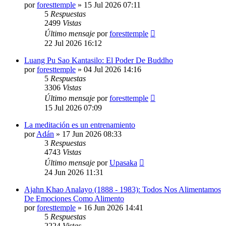
por
foresttemple
»
15 Jul 2026 07:11
5
Respuestas
2499
Vistas
Último mensaje
por
foresttemple
22 Jul 2026 16:12
Luang Pu Sao Kantasilo: El Poder De Buddho
por
foresttemple
»
04 Jul 2026 14:16
5
Respuestas
3306
Vistas
Último mensaje
por
foresttemple
15 Jul 2026 07:09
La meditación es un entrenamiento
por
Adán
»
17 Jun 2026 08:33
3
Respuestas
4743
Vistas
Último mensaje
por
Upasaka
24 Jun 2026 11:31
Ajahn Khao Analayo (1888 - 1983): Todos Nos Alimentamos
De Emociones Como Alimento
por
foresttemple
»
16 Jun 2026 14:41
5
Respuestas
2224
Vistas