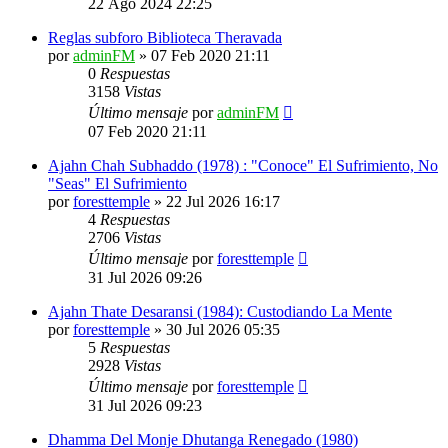
22 Ago 2024 22:25
Reglas subforo Biblioteca Theravada
por
adminFM
»
07 Feb 2020 21:11
0
Respuestas
3158
Vistas
Último mensaje
por
adminFM
07 Feb 2020 21:11
Ajahn Chah Subhaddo (1978) : "Conoce" El Sufrimiento, No
"Seas" El Sufrimiento
por
foresttemple
»
22 Jul 2026 16:17
4
Respuestas
2706
Vistas
Último mensaje
por
foresttemple
31 Jul 2026 09:26
Ajahn Thate Desaransi (1984): Custodiando La Mente
por
foresttemple
»
30 Jul 2026 05:35
5
Respuestas
2928
Vistas
Último mensaje
por
foresttemple
31 Jul 2026 09:23
Dhamma Del Monje Dhutanga Renegado (1980)