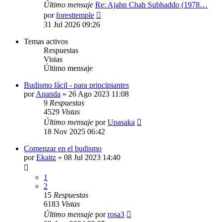
Último mensaje
Re: Ajahn Chah Subhaddo (1978…
Ver
por
foresttemple
último
31 Jul 2026 09:26
mensaje
Temas activos
Respuestas
Vistas
Último mensaje
Budismo fácil - para principiantes
por
Ananda
»
26 Ago 2023 11:08
9
Respuestas
4529
Vistas
Último mensaje
por
Upasaka
18 Nov 2025 06:42
Comenzar en el budismo
por
Ekaitz
»
08 Jul 2023 14:40
1
2
15
Respuestas
6183
Vistas
Último mensaje
por
rosa3