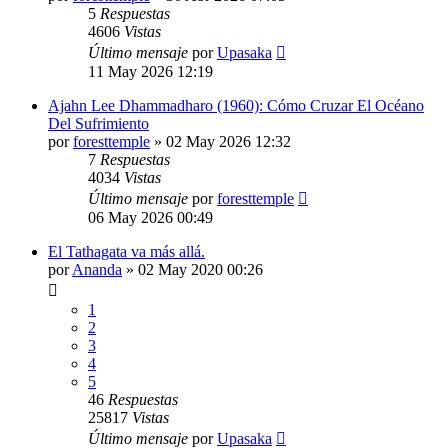
5
Respuestas
4606
Vistas
Último mensaje
por
Upasaka
11 May 2026 12:19
Ajahn Lee Dhammadharo (1960): Cómo Cruzar El Océano
Del Sufrimiento
por
foresttemple
»
02 May 2026 12:32
7
Respuestas
4034
Vistas
Último mensaje
por
foresttemple
06 May 2026 00:49
El Tathagata va más allá.
por
Ananda
»
02 May 2020 00:26
1
2
3
4
5
46
Respuestas
25817
Vistas
Último mensaje
por
Upasaka