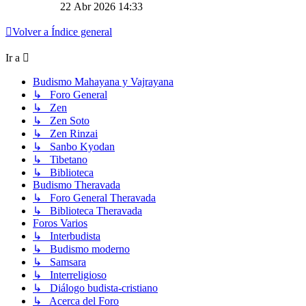
22 Abr 2026 14:33
Volver a Índice general
Ir a
Budismo Mahayana y Vajrayana
↳ Foro General
↳ Zen
↳ Zen Soto
↳ Zen Rinzai
↳ Sanbo Kyodan
↳ Tibetano
↳ Biblioteca
Budismo Theravada
↳ Foro General Theravada
↳ Biblioteca Theravada
Foros Varios
↳ Interbudista
↳ Budismo moderno
↳ Samsara
↳ Interreligioso
↳ Diálogo budista-cristiano
↳ Acerca del Foro