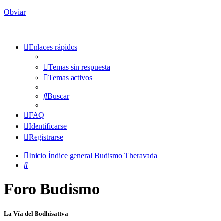
Obviar
Enlaces rápidos
Temas sin respuesta
Temas activos
Buscar
FAQ
Identificarse
Registrarse
Inicio
Índice general
Budismo Theravada
Buscar
Foro Budismo
La Vía del Bodhisattva