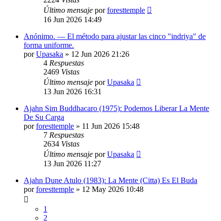
Último mensaje
por
foresttemple
16 Jun 2026 14:49
Anónimo. — El método para ajustar las cinco "indriya" de
forma uniforme.
por
Upasaka
»
12 Jun 2026 21:26
4
Respuestas
2469
Vistas
Último mensaje
por
Upasaka
13 Jun 2026 16:31
Ajahn Sim Buddhacaro (1975): Podemos Liberar La Mente
De Su Carga
por
foresttemple
»
11 Jun 2026 15:48
7
Respuestas
2634
Vistas
Último mensaje
por
Upasaka
13 Jun 2026 11:27
Ajahn Dune Atulo (1983): La Mente (Citta) Es El Buda
por
foresttemple
»
12 May 2026 10:48
1
2