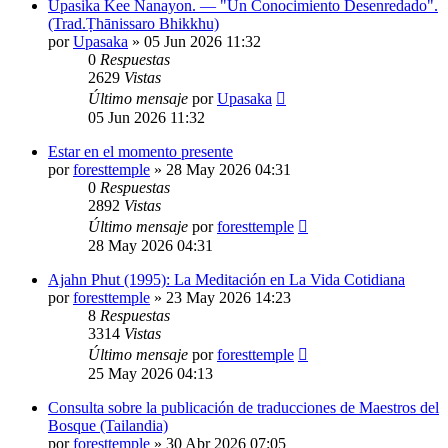
Upasika Kee Nanayon. — "Un Conocimiento Desenredado".
(Trad.Ṭhānissaro Bhikkhu)
por
Upasaka
»
05 Jun 2026 11:32
0
Respuestas
2629
Vistas
Último mensaje
por
Upasaka
05 Jun 2026 11:32
Estar en el momento presente
por
foresttemple
»
28 May 2026 04:31
0
Respuestas
2892
Vistas
Último mensaje
por
foresttemple
28 May 2026 04:31
Ajahn Phut (1995): La Meditación en La Vida Cotidiana
por
foresttemple
»
23 May 2026 14:23
8
Respuestas
3314
Vistas
Último mensaje
por
foresttemple
25 May 2026 04:13
Consulta sobre la publicación de traducciones de Maestros del
Bosque (Tailandia)
por
foresttemple
»
30 Abr 2026 07:05