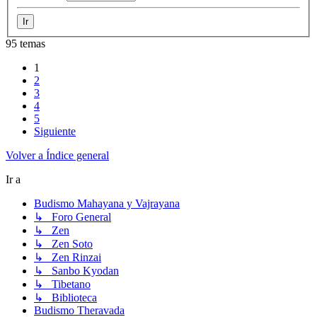
95 temas
1
2
3
4
5
Siguiente
Volver a Índice general
Ir a
Budismo Mahayana y Vajrayana
↳ Foro General
↳ Zen
↳ Zen Soto
↳ Zen Rinzai
↳ Sanbo Kyodan
↳ Tibetano
↳ Biblioteca
Budismo Theravada