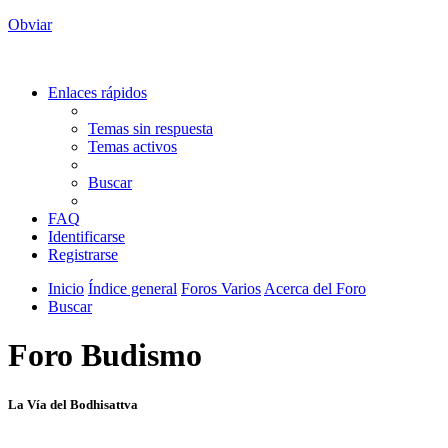
Obviar
Enlaces rápidos
Temas sin respuesta
Temas activos
Buscar
FAQ
Identificarse
Registrarse
Inicio
Índice general
Foros Varios
Acerca del Foro
Buscar
Foro Budismo
La Vía del Bodhisattva