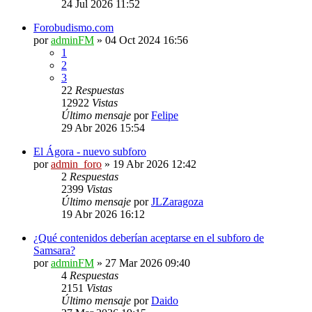
24 Jul 2026 11:52
Forobudismo.com
por
adminFM
»
04 Oct 2024 16:56
1
2
3
22
Respuestas
12922
Vistas
Último mensaje
por
Felipe
29 Abr 2026 15:54
El Ágora - nuevo subforo
por
admin_foro
»
19 Abr 2026 12:42
2
Respuestas
2399
Vistas
Último mensaje
por
JLZaragoza
19 Abr 2026 16:12
¿Qué contenidos deberían aceptarse en el subforo de
Samsara?
por
adminFM
»
27 Mar 2026 09:40
4
Respuestas
2151
Vistas
Último mensaje
por
Daido