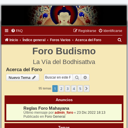
FAQ
Registrarse
Identificarse
B
Inicio
Índice general
Foros Varios
Acerca del Foro
u
Foro Budismo
s
La Vía del Bodhisattva
c
Acerca del Foro
a
Buscar
Búsqueda avanzada
Nuevo Tema
r
1
2
3
4
5
Siguiente
95 temas
Anuncios
Reglas Foro Mahayana
Último mensaje por
admin_foro
«
23 Dic 2022 18:13
Publicado en
Foro General
Temas