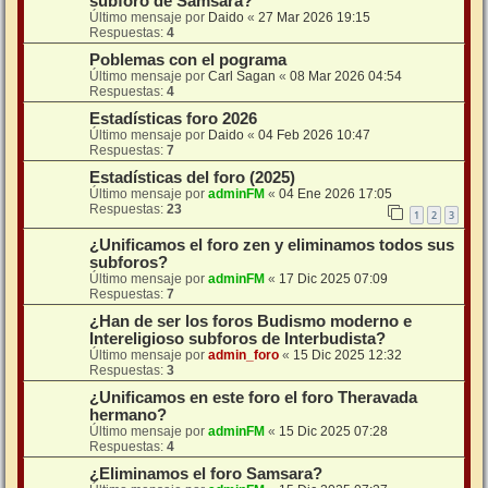
subforo de Samsara?
Último mensaje por
Daido
«
27 Mar 2026 19:15
Respuestas:
4
Poblemas con el pograma
Último mensaje por
Carl Sagan
«
08 Mar 2026 04:54
Respuestas:
4
Estadísticas foro 2026
Último mensaje por
Daido
«
04 Feb 2026 10:47
Respuestas:
7
Estadísticas del foro (2025)
Último mensaje por
adminFM
«
04 Ene 2026 17:05
Respuestas:
23
1
2
3
¿Unificamos el foro zen y eliminamos todos sus
subforos?
Último mensaje por
adminFM
«
17 Dic 2025 07:09
Respuestas:
7
¿Han de ser los foros Budismo moderno e
Intereligioso subforos de Interbudista?
Último mensaje por
admin_foro
«
15 Dic 2025 12:32
Respuestas:
3
¿Unificamos en este foro el foro Theravada
hermano?
Último mensaje por
adminFM
«
15 Dic 2025 07:28
Respuestas:
4
¿Eliminamos el foro Samsara?