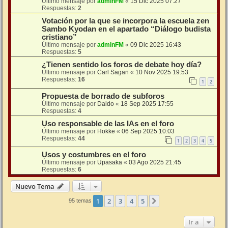
Último mensaje por
adminFM
«
15 Dic 2025 07:27
Respuestas:
2
Votación por la que se incorpora la escuela zen
Sambo Kyodan en el apartado “Diálogo budista
cristiano”
Último mensaje por
adminFM
«
09 Dic 2025 16:43
Respuestas:
5
¿Tienen sentido los foros de debate hoy día?
Último mensaje por
Carl Sagan
«
10 Nov 2025 19:53
Respuestas:
16
1
2
Propuesta de borrado de subforos
Último mensaje por
Daido
«
18 Sep 2025 17:55
Respuestas:
4
Uso responsable de las IAs en el foro
Último mensaje por
Hokke
«
06 Sep 2025 10:03
Respuestas:
44
1
2
3
4
5
Usos y costumbres en el foro
Último mensaje por
Upasaka
«
03 Ago 2025 21:45
Respuestas:
6
Nuevo Tema
1
2
3
4
5
Siguiente
95 temas
Ir a