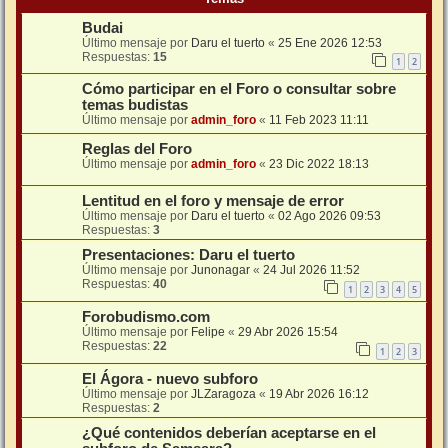
Budai
Último mensaje por
Daru el tuerto
«
25 Ene 2026 12:53
Respuestas:
15
1
2
Cómo participar en el Foro o consultar sobre
temas budistas
Último mensaje por
admin_foro
«
11 Feb 2023 11:11
Reglas del Foro
Último mensaje por
admin_foro
«
23 Dic 2022 18:13
Lentitud en el foro y mensaje de error
Último mensaje por
Daru el tuerto
«
02 Ago 2026 09:53
Respuestas:
3
Presentaciones: Daru el tuerto
Último mensaje por
Junonagar
«
24 Jul 2026 11:52
Respuestas:
40
1
2
3
4
5
Forobudismo.com
Último mensaje por
Felipe
«
29 Abr 2026 15:54
Respuestas:
22
1
2
3
El Ágora - nuevo subforo
Último mensaje por
JLZaragoza
«
19 Abr 2026 16:12
Respuestas:
2
¿Qué contenidos deberían aceptarse en el