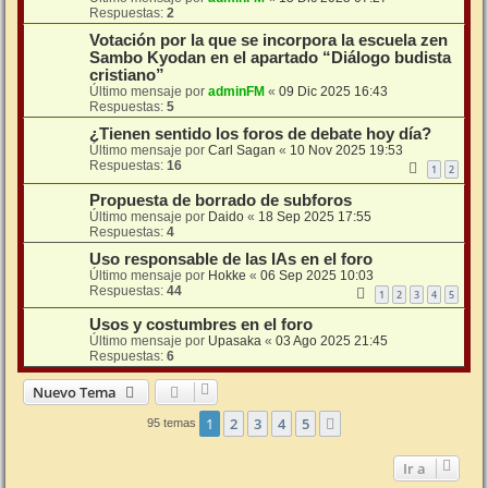
Respuestas:
2
Votación por la que se incorpora la escuela zen
Sambo Kyodan en el apartado “Diálogo budista
cristiano”
Último mensaje por
adminFM
«
09 Dic 2025 16:43
Respuestas:
5
¿Tienen sentido los foros de debate hoy día?
Último mensaje por
Carl Sagan
«
10 Nov 2025 19:53
Respuestas:
16
1
2
Propuesta de borrado de subforos
Último mensaje por
Daido
«
18 Sep 2025 17:55
Respuestas:
4
Uso responsable de las IAs en el foro
Último mensaje por
Hokke
«
06 Sep 2025 10:03
Respuestas:
44
1
2
3
4
5
Usos y costumbres en el foro
Último mensaje por
Upasaka
«
03 Ago 2025 21:45
Respuestas:
6
Nuevo Tema
1
2
3
4
5
Siguiente
95 temas
Ir a