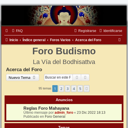
FAQ
Registrarse
Identificarse
B
Inicio
Índice general
Foros Varios
Acerca del Foro
u
Foro Budismo
s
La Vía del Bodhisattva
c
Acerca del Foro
a
Buscar
Búsqueda avanzada
Nuevo Tema
r
1
2
3
4
5
Siguiente
95 temas
Anuncios
Reglas Foro Mahayana
Último mensaje por
admin_foro
«
23 Dic 2022 18:13
Publicado en
Foro General
Temas