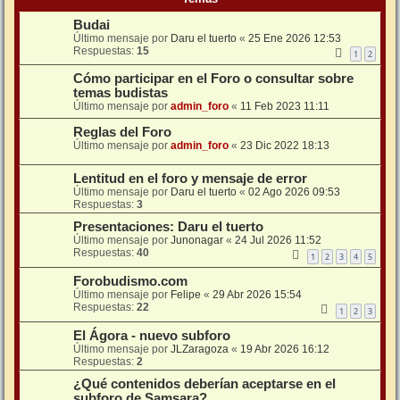
Budai
Último mensaje por
Daru el tuerto
«
25 Ene 2026 12:53
Respuestas:
15
1
2
Cómo participar en el Foro o consultar sobre
temas budistas
Último mensaje por
admin_foro
«
11 Feb 2023 11:11
Reglas del Foro
Último mensaje por
admin_foro
«
23 Dic 2022 18:13
Lentitud en el foro y mensaje de error
Último mensaje por
Daru el tuerto
«
02 Ago 2026 09:53
Respuestas:
3
Presentaciones: Daru el tuerto
Último mensaje por
Junonagar
«
24 Jul 2026 11:52
Respuestas:
40
1
2
3
4
5
Forobudismo.com
Último mensaje por
Felipe
«
29 Abr 2026 15:54
Respuestas:
22
1
2
3
El Ágora - nuevo subforo
Último mensaje por
JLZaragoza
«
19 Abr 2026 16:12
Respuestas:
2
¿Qué contenidos deberían aceptarse en el
subforo de Samsara?