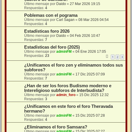
Último mensaje por
Daido
«
27 Mar 2026 19:15
Respuestas:
4
Poblemas con el pograma
Último mensaje por
Carl Sagan
«
08 Mar 2026 04:54
Respuestas:
4
Estadísticas foro 2026
Último mensaje por
Daido
«
04 Feb 2026 10:47
Respuestas:
7
Estadísticas del foro (2025)
Último mensaje por
adminFM
«
04 Ene 2026 17:05
Respuestas:
23
1
2
3
¿Unificamos el foro zen y eliminamos todos sus
subforos?
Último mensaje por
adminFM
«
17 Dic 2025 07:09
Respuestas:
7
¿Han de ser los foros Budismo moderno e
Intereligioso subforos de Interbudista?
Último mensaje por
admin_foro
«
15 Dic 2025 12:32
Respuestas:
3
¿Unificamos en este foro el foro Theravada
hermano?
Último mensaje por
adminFM
«
15 Dic 2025 07:28
Respuestas:
4
¿Eliminamos el foro Samsara?
Último mensaje por
adminFM
«
15 Dic 2025 07:27