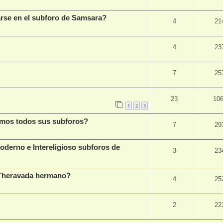
rse en el subforo de Samsara?
4
21
4
23
7
25
23
10
1
2
3
namos todos sus subforos?
7
29
derno e Intereligioso subforos de
3
23
o Theravada hermano?
4
25
2
22