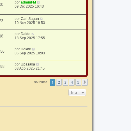
por
adminFM
00
09 Dic 2025 16:43
por
Carl Sagan
23
10 Nov 2025 19:53
por
Daido
18
18 Sep 2025 17:55
por
Hokke
356
06 Sep 2025 10:03
por
Upasaka
198
03 Ago 2025 21:45
1
2
3
4
5
Siguiente
95 temas
Ir a