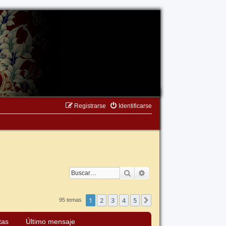
Registrarse
Identificarse
Buscar
Búsqueda avanzada
1
2
3
4
5
Siguiente
95 temas
tas
Último mensaje