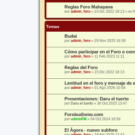
Reglas Foro Mahayana
por
admin_foro
»
23 Dic 2022 18:13
» en
Temas
Budai
por
admin_foro
»
29 Nov 2025 16:39
Cómo participar en el Foro o con
por
admin_foro
»
11 Feb 2023 11:11
Reglas del Foro
por
admin_foro
»
23 Dic 2022 18:13
Lentitud en el foro y mensaje de 
por
admin_foro
»
01 Ago 2026 10:58
Presentaciones: Daru el tuerto
por
Daru el tuerto
»
30 Oct 2025 13:47
Forobudismo.com
por
adminFM
»
04 Oct 2024 16:56
El Ágora - nuevo subforo
por
admin_foro
»
19 Abr 2026 12:42