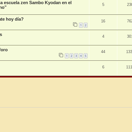
 la escuela zen Sambo Kyodan en el
5
23
ano”
ate hoy día?
16
76
1
2
s
4
30
foro
44
13
1
2
3
4
5
6
11