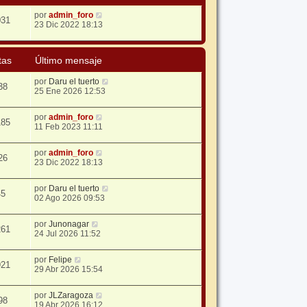
por
admin_foro
031
23 Dic 2022 18:13
tas
Último mensaje
por
Daru el tuerto
38
25 Ene 2026 12:53
por
admin_foro
185
11 Feb 2023 11:11
por
admin_foro
26
23 Dic 2022 18:13
por
Daru el tuerto
45
02 Ago 2026 09:53
por
Junonagar
261
24 Jul 2026 11:52
por
Felipe
921
29 Abr 2026 15:54
por
JLZaragoza
98
19 Abr 2026 16:12