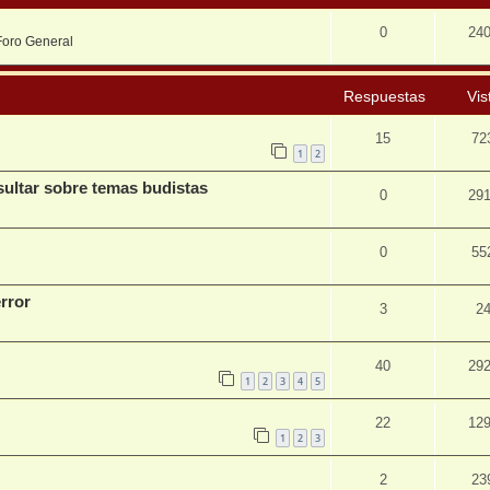
0
24
Foro General
Respuestas
Vis
15
72
1
2
sultar sobre temas budistas
0
29
0
55
error
3
2
40
29
1
2
3
4
5
22
12
1
2
3
2
23