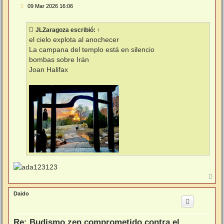
M
09 Mar 2026 16:06
e
n
s
JLZaragoza
escribió:
↑
a
j
el cielo explota al anochecer
e
La campana del templo está en silencio
bombas sobre Irán
Joan Halifax
A
r
r
Daido
i
b
a
Re: Budismo zen comprometido contra el