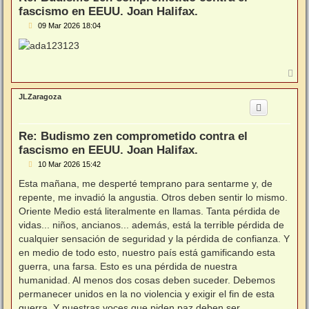
fascismo en EEUU. Joan Halifax.
M
09 Mar 2026 18:04
e
n
s
a
j
A
e
r
r
JLZaragoza
i
b
a
Re: Budismo zen comprometido contra el
fascismo en EEUU. Joan Halifax.
M
10 Mar 2026 15:42
e
n
Esta mañana, me desperté temprano para sentarme y, de
s
repente, me invadió la angustia. Otros deben sentir lo mismo.
a
j
Oriente Medio está literalmente en llamas. Tanta pérdida de
e
vidas... niños, ancianos... además, está la terrible pérdida de
cualquier sensación de seguridad y la pérdida de confianza. Y
en medio de todo esto, nuestro país está gamificando esta
guerra, una farsa. Esto es una pérdida de nuestra
humanidad. Al menos dos cosas deben suceder. Debemos
permanecer unidos en la no violencia y exigir el fin de esta
guerra. Y nuestras voces que piden paz deben ser