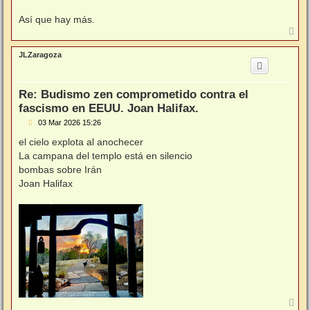
Así que hay más.
A
r
r
JLZaragoza
i
b
a
Re: Budismo zen comprometido contra el
fascismo en EEUU. Joan Halifax.
M
03 Mar 2026 15:26
e
n
el cielo explota al anochecer
s
La campana del templo está en silencio
a
j
bombas sobre Irán
e
Joan Halifax
A