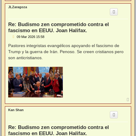
r
r
JLZaragoza
i
b
a
Re: Budismo zen comprometido contra el
fascismo en EEUU. Joan Halifax.
M
09 Mar 2026 15:58
e
n
Pastores integristas evangélicos apoyando el fascismo de
s
Trump y la guerra de Irán. Penoso. Se creen cristianos pero
a
j
son anticristianos.
e
A
r
r
Kan Shan
i
b
a
Re: Budismo zen comprometido contra el
fascismo en EEUU. Joan Halifax.