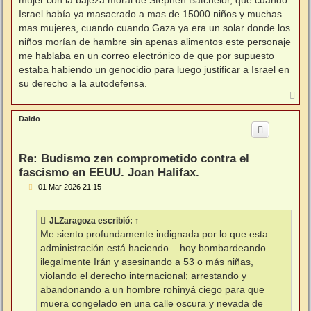
mujer con la bajeza moral de Stephen Batchelor, que cuando
a
j
Israel había ya masacrado a mas de 15000 niños y muchas
e
mas mujeres, cuando cuando Gaza ya era un solar donde los
niños morían de hambre sin apenas alimentos este personaje
me hablaba en un correo electrónico de que por supuesto
estaba habiendo un genocidio para luego justificar a Israel en
su derecho a la autodefensa.
A
r
r
Daido
i
b
a
Re: Budismo zen comprometido contra el
fascismo en EEUU. Joan Halifax.
M
01 Mar 2026 21:15
e
n
s
JLZaragoza
escribió:
↑
a
j
Me siento profundamente indignada por lo que esta
e
administración está haciendo... hoy bombardeando
ilegalmente Irán y asesinando a 53 o más niñas,
violando el derecho internacional; arrestando y
abandonando a un hombre rohinyá ciego para que
muera congelado en una calle oscura y nevada de