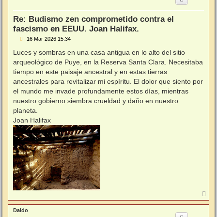
b
a
Re: Budismo zen comprometido contra el
fascismo en EEUU. Joan Halifax.
M
16 Mar 2026 15:34
e
n
Luces y sombras en una casa antigua en lo alto del sitio
s
arqueológico de Puye, en la Reserva Santa Clara. Necesitaba
a
j
tiempo en este paisaje ancestral y en estas tierras
e
ancestrales para revitalizar mi espíritu. El dolor que siento por
el mundo me invade profundamente estos días, mientras
nuestro gobierno siembra crueldad y daño en nuestro
planeta.
Joan Halifax
A
r
r
Daido
i